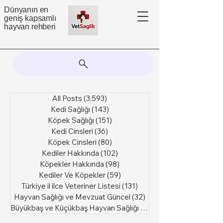
Dünyanın en
geniş kapsamlı
hayvan rehberi
All Posts
(3.593)
3.593 yazı
Kedi Sağlığı
(143)
143 yazı
Köpek Sağlığı
(151)
151 yazı
Kedi Cinsleri
(36)
36 yazı
Köpek Cinsleri
(80)
80 yazı
Kediler Hakkında
(102)
102 yazı
Köpekler Hakkında
(98)
98 yazı
Kediler Ve Köpekler
(59)
59 yazı
Türkiye il ilce Veteriner Listesi
(131)
131 yazı
Hayvan Sağlığı ve Mevzuat Güncel
(32)
32 yazı
Büyükbaş ve Küçükbaş Hayvan Sağlığı
(6)
6 yazı