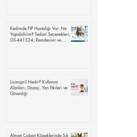
Kedimde FIP Hastalığı Var: Ne
Yapabilirim? Tedavi Seçenekleri,
GS-441524, Remdesivir ve
İyileşme
Lisinopril Nedir? Kullanım
Alanları, Dozajı, Yan Etkileri ve
Güvenliği
Alman Çoban Köpeklerinde Sık