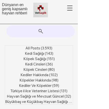
Dünyanın en
geniş kapsamlı
hayvan rehberi
All Posts
(3.593)
3.593 yazı
Kedi Sağlığı
(143)
143 yazı
Köpek Sağlığı
(151)
151 yazı
Kedi Cinsleri
(36)
36 yazı
Köpek Cinsleri
(80)
80 yazı
Kediler Hakkında
(102)
102 yazı
Köpekler Hakkında
(98)
98 yazı
Kediler Ve Köpekler
(59)
59 yazı
Türkiye il ilce Veteriner Listesi
(131)
131 yazı
Hayvan Sağlığı ve Mevzuat Güncel
(32)
32 yazı
Büyükbaş ve Küçükbaş Hayvan Sağlığı
(6)
6 yazı