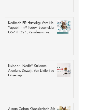
Kedimde FIP Hastalığı Var: Ne
Yapabilirim? Tedavi Seçenekleri,
GS-441524, Remdesivir ve
İyileşme
Lisinopril Nedir? Kullanım
Alanları, Dozajı, Yan Etkileri ve
Güvenliği
Alman Çoban Köpeklerinde Sık