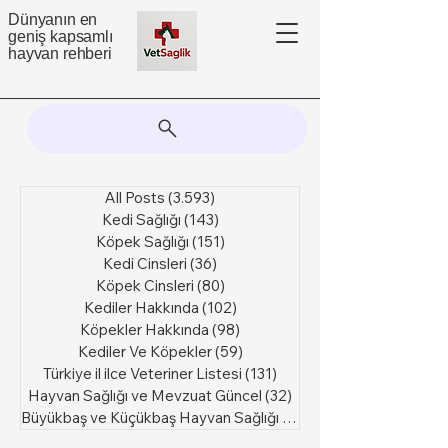
Dünyanın en
geniş kapsamlı
hayvan rehberi
All Posts
(3.593)
3.593 yazı
Kedi Sağlığı
(143)
143 yazı
Köpek Sağlığı
(151)
151 yazı
Kedi Cinsleri
(36)
36 yazı
Köpek Cinsleri
(80)
80 yazı
Kediler Hakkında
(102)
102 yazı
Köpekler Hakkında
(98)
98 yazı
Kediler Ve Köpekler
(59)
59 yazı
Türkiye il ilce Veteriner Listesi
(131)
131 yazı
Hayvan Sağlığı ve Mevzuat Güncel
(32)
32 yazı
Büyükbaş ve Küçükbaş Hayvan Sağlığı
(6)
6 yazı