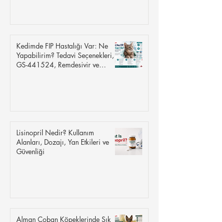
Kedimde FIP Hastalığı Var: Ne
Yapabilirim? Tedavi Seçenekleri,
GS-441524, Remdesivir ve
İyileşme
Lisinopril Nedir? Kullanım
Alanları, Dozajı, Yan Etkileri ve
Güvenliği
Alman Çoban Köpeklerinde Sık