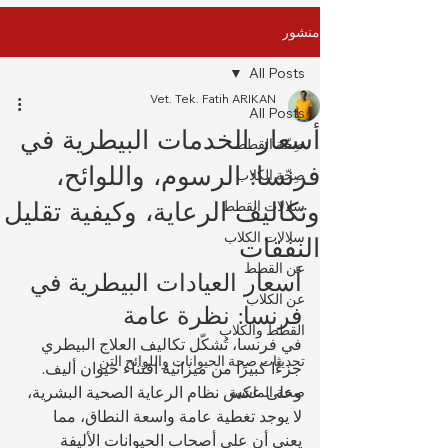
منشور
All Posts
Vet. Tek. Fatih ARIKAN
All Posts
أسعار الخدمات البيطرية في
صِحّة القطط
فرنسا: الرسوم، واللوائح،
صِحّة الكلاب
وتكاليف الرعاية، وكيفية تقليل
سلالات القطط
سلالات الكلاب
النفقات
عن القطط
أسعار العيادات البيطرية في 
عن الكلاب
فرنسا: نظرة عامة
القطط والكلاب
في فرنسا، تُشكّل تكاليف العلاج البيطري 
تحديثات صحة الحيوانات واللوائح التن
جزءًا كبيرًا من ميزانية اقتناء حيوان أليف. 
وعلى عكس نظام الرعاية الصحية البشرية، 
صحة الماشية
لا يوجد تغطية عامة واسعة النطاق، مما 
يعني أن على أصحاب الحيوانات الأليفة 