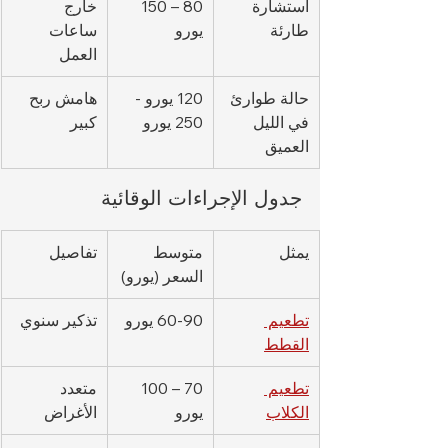
استشارة 
80 – 150 
خارج 
طارئة
يورو
ساعات 
العمل
حالة طوارئ 
120 يورو - 
هامش ربح 
في الليل 
250 يورو
كبير
العميق
جدول الإجراءات الوقائية
يمثل
متوسط 
تفاصيل
السعر (يورو)
تطعيم 
60-90 يورو
تذكير سنوي
القطط
تطعيم 
70 – 100 
متعدد 
الكلاب
يورو
الأغراض