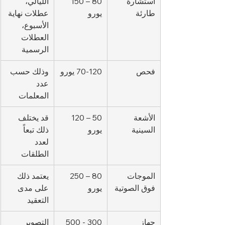
استشارة 
80 – 150 
الليالي، 
طارئة
يورو
عطلات نهاية 
الأسبوع، 
العطلات 
الرسمية
فحص 
70-120 يورو
وذلك حسب 
عدد 
المعلمات
الأشعة 
50 – 120 
قد يختلف 
السينية
يورو
ذلك تبعاً 
لعدد 
الطلقات
الموجات 
80 – 250 
يعتمد ذلك 
فوق الصوتية
يورو
على مدى 
التعقيد
جهاز 
300 - 500 
التصوير 