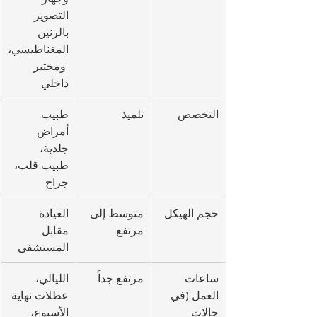
التصوير 
بالرنين 
المغناطيسي،
 ومختبر 
داخلي
التخصص
تلميذ
طبيب 
أمراض 
جلدية، 
طبيب قلب، 
جراح
حجم الهيكل
متوسط إلى 
العيادة 
مرتفع
مقابل 
المستشفى
ساعات 
مرتفع جداً
الليالي، 
العمل (في 
عطلات نهاية 
حالات 
الأسبوع، 