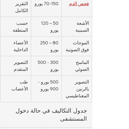
فحص الدم
70-150 يورو
التقرير 
الكامل
الأشعة 
50 – 120 
حسب 
السينية
يورو
المنطقة
الموجات 
80 – 250 
الأعضاء 
فوق الصوتية
يورو
الداخلية
الماسح 
300 - 500 
التصوير 
الضوئي
يورو
المتقدم
التصوير 
500 يورو - 
طب 
بالرنين 
900 يورو
الأعصاب
المغناطيسي
جدول التكاليف في حالة دخول 
المستشفى