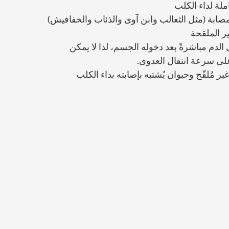
لة لداء الكلب
لمصابة (مثل الثعالب وابن آوى والذئاب والخفافيش)
ير الملقحة
لدم مباشرةً بعد دخوله الجسم، لذا لا يمكن 
على سرعة انتقال العدوى. 
ير مُلقّح وحيوان يُشتبه بإصابته بداء الكلب 