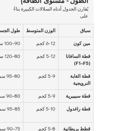
الطول - مستوى الطاقة)
يُقارن الجدول أدناه السلالات الكبيرة بناءً 
على 
سباق
الوزن المتوسط
طول الجس
مين كون
6-12 كجم
90–100 سم
قطة السافانا 
5-12 كجم
80–120 سم
(F1–F5)
قطة الغابة 
5-9 كجم
80–95 سم
النرويجية
قطة سيبيرية
5-9 كجم
80–90 سم
قطة راغدول
5-10 كجم
85–95 سم
قطط بريطانية 
5-8 كجم
75–90 سم