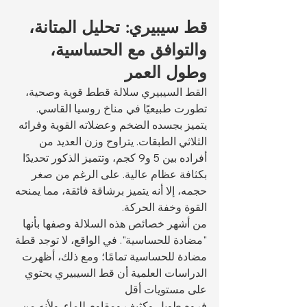
قط سيبيري: تحليل المتانة، 
والتوافق مع الحساسية، 
وطول العمر
القط السيبيري سلالة قطط قوية وصحية، 
تطورت طبيعيًا في مناخ روسيا القاسي. 
يتميز بجسده الضخم وعضلاته القوية وفرائه 
الثلاثي الطبقات. يتراوح وزن العديد من 
أفراده بين 5 و9 كجم، وتتميز الذكور تحديدًا 
بكثافة عظام عالية. على الرغم من صغر 
حجمه، إلا أنه يتميز برشاقة فائقة، مما يمنحه 
القوة وخفة الحركة.
من أشهر خصائص هذه السلالة وصفها بأنها 
"مضادة للحساسية". في الواقع، لا توجد قطة 
مضادة للحساسية تمامًا؛ ومع ذلك، أظهرت 
الدراسات العلمية أن قط السيبيري يحتوي 
على مستويات أقل 
فروه طويل وكثيف ومقاوم للماء. ولأنه من 