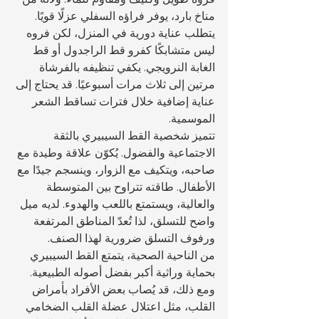
مناخ بارد، يوفر فراؤه السفلي عزلًا قويًا. 
يتطلب عناية دورية في المنزل، لكن فروه 
ليس متشابكًا كفرو قط الراجدول أو قط 
الغابة النرويجي. يكفي تنظيفه بالفرشاة 
مرتين إلى ثلاث مرات أسبوعيًا. قد يحتاج إلى 
عناية إضافية خلال فترات تساقط الشعر 
الموسمية.
تتميز شخصية القط السيبيري بالثقة 
الاجتماعية والفضول. يُكوّن علاقة وطيدة مع 
صاحبه، ويتكيف مع الزوار، وينسجم جيدًا مع 
الأطفال. طاقته تتراوح بين المتوسطة 
والعالية، ويستمتع باللعب والهدوء. لديه ميل 
واضح للتسلق، لذا تُعدّ المناطق المرتفعة 
ورفوف التسلق ضرورية لهذا الصنف.
من الناحية الصحية، يتمتع القط السيبيري 
بحماية وراثية أكبر بفضل أصوله الطبيعية. 
ومع ذلك، قد يُصاب بعض الأفراد بأمراض 
القلب، مثل اعتلال عضلة القلب الضخامي 