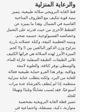
والرعاية المنزلية
قط الغابة النرويجي سلالة طبيعية، يتميز 
ببنية قوية تتكيف مع الظروف المناخية 
القاسية في الشمال. وهذا ما يميزه عن 
القطط الأخرى من حيث قدرته على التحمل 
وخصائصه الفسيولوجية. جسمه ضخم، 
وبنيته العظمية كثيفة، وكتلة عضلاته بارزة. 
يتراوح وزن الذكور البالغين بين 5 و9 كجم.
الميزة الأبرز لهذه السلالة هي فرائها الكثيف 
ثلاثي الطبقات. الطبقة السفلية عازلة للماء، 
والوسطى توفر كثافة، والعلوية لامعة 
وواقية. يوفر هذا الفرو حماية طبيعية فعالة 
للغاية من البرد، ولكنه يتطلب عناية منزلية 
منتظمة. إذا لم يُنظف بالفرشاة عدة مرات 
أسبوعيًا، فقد يُسبب تشابكًا وتلبدًا وتهيجًا 
للجلد.
تتميز قطة الغابة النرويجية بشخصية 
متوازنة، ذكية، مستقلة، واجتماعية في 