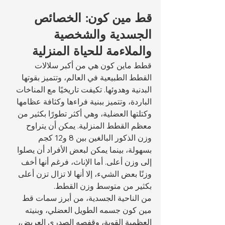
قط مين كون: الخصائص 
الجسدية والشخصية 
والملاءمة للحياة المنزلية
قطط ماين كون هي من أكبر سلالات 
القطط الطبيعية في العالم، وتتميز بقوتها 
البدنية وهدوئها. تكيفت تاريخيًا مع المناخات 
الباردة، وتتميز ببنية فراءها وكثافة عظامها 
وكتلتها العضلية، وهي أكثر تطورًا بكثير من 
معظم القطط المنزلية. يمكن أن يتراوح 
وزن الذكور البالغين بين 8 و12 كجم 
بسهولة، بينما يمكن لبعض الأفراد أن يصلوا 
إلى وزن أعلى. أما الإناث، فرغم أنها أخف 
وزنًا بعض الشيء، إلا أنها لا تزال تزن أعلى 
بكثير من متوسط وزن القطط.
من الناحية الجسدية، من أبرز سمات قط 
مين كون جسمه الطويل العضلي، وبنيته 
العظمية القوية، وقفصه الصدري العريض، 