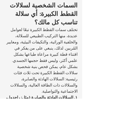
السمات الشخصية لسلالات 
القطط الكبيرة: أي سلالة 
تناسب كل مالك؟
تختلف سمات القطط الكبيرة تبعًا لعوامل 
عديدة، منها التركيب الطبيعي للسلالة، 
والخلفية الوراثية، والتكيفات البيئية، ومعايير 
المُربين. لذلك، ينبغي على من يفكر في 
اقتناء قطة كبيرة مراعاة طباعها بشكل 
علمي أكثر، وليس فقط حجمها الجسدي.
بشكل عام، يمكن فحص بنية شخصية 
سلالات القطط الكبيرة تحت ثلاث فئات 
رئيسية: السلالات الهادئة والصابرة، 
والسلالات ذات الطاقة العالية، والسلالات 
الاجتماعية والتواصلية.
١. السلالات الهادئة والصابرة (مثل: راجدول، 
والقط البريطاني قصير الشعر، وماين كون).
لديه مزاج لطيف.