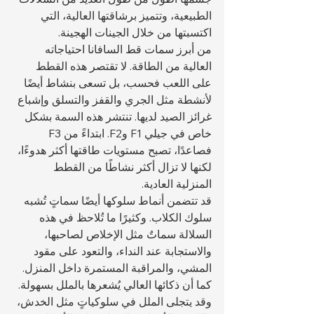
الطبيعية، وتتميز برشاقتها العالية، التي 
اكتسبتها من خلال الجينات الهجينة.
من أبرز سمات قط السافانا احتياجاته 
العالية من الطاقة. لا تقتصر هذه القطط 
على اللعب فحسب، بل تسعى بنشاط أيضًا 
لأنشطة مثل الجري والقفز والتسلق وإشباع 
غرائز الصيد لديها. تنتشر هذه السمة بشكل 
خاص في جيلي F1 وF2. ابتداءً من F3 
فصاعدًا، تصبح مستويات طاقتها أكثر هدوءًا، 
لكنها لا تزال أكثر نشاطًا من القطط 
المنزلية العادية.
قد تتضمن أنماط سلوكها أيضًا سماتٍ تُشبه 
سلوك الكلاب. وكثيرًا ما تُلاحظ في هذه 
السلالة سماتٌ مثل الإخلاص لصاحبها، 
والاستجابة عند النداء، والتعود على مقود 
المشي، والمراقبة المستمرة داخل المنزل. 
كما أن ذكائها العالي يُشعرها بالملل بسهولة. 
وقد يتجلى الملل في سلوكياتٍ مثل الخدش، 