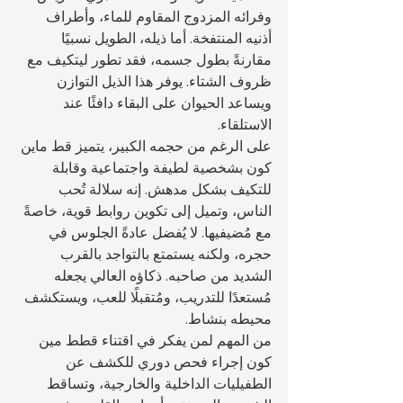
وفرائه المزدوج المقاوم للماء، وأطراف 
أذنيه المنتفخة. أما ذيله، الطويل نسبيًا 
مقارنةً بطول جسمه، فقد تطور ليتكيف مع 
ظروف الشتاء. يوفر هذا الذيل التوازن 
ويساعد الحيوان على البقاء دافئًا عند 
الاستلقاء.
على الرغم من حجمه الكبير، يتميز قط ماين 
كون بشخصية لطيفة واجتماعية وقابلة 
للتكيف بشكل مدهش. إنه سلالة تُحب 
الناس، وتميل إلى تكوين روابط قوية، خاصةً 
مع مُضيفيها. لا يُفضل عادةً الجلوس في 
حجره، ولكنه يستمتع بالتواجد بالقرب 
الشديد من صاحبه. ذكاؤه العالي يجعله 
مُستعدًا للتدريب، ومُتقبلًا للعب، ويستكشف 
محيطه بنشاط.
من المهم لمن يفكر في اقتناء قطط مين 
كون إجراء فحص دوري للكشف عن 
الطفيليات الداخلية والخارجية، وتساقط 