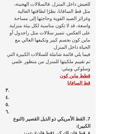
للعيش داخل المنزل. فالسلالات الهجينة، 
مثل قط السافانا، نظرًا لطاقتها العالية 
وغرائز الصيد القوية وحاجتها إلى مساحة 
واسعة، قد لا تكون مناسبة لكل بيئة منزلية. 
على العكس، تتميز سلالات مثل راجدول أو 
ماين كون بجسم كبير وتكيفها العالي مع 
الحياة داخل المنزل.
فيما يلي قائمة شاملة للسلالات الكبيرة التي 
تم تقييم ملكيتها للمنزل من منظور علمي 
وسلوكي وبيئي:
قطط ماين كون
قط السافانا
٣.
٤.
٥.
٦.
7. القط الأمريكي ذو الذيل القصير (النوع 
الكبير):
٨. قط فان التركي (قط فان): يتميز