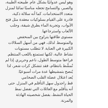
وهو ليس عدوانيًا بشكل عام. طبيعته الطيبة، 
والصبر، والتسامح تجعله مناسبًا تمامًا لمنزل 
متعدد الاستخدامات. كما أنه سلالة ذكية، 
قادرة على القيام بسلوكيات معقدة مثل فتح 
الأبواب، وتجربة الماء بطرق شيقة، وجلب 
الألعاب واسترجاعها.
مستوى طاقتها يتراوح بين المنخفض 
والمتوسط. لذلك، فهي من أسهل السلالات 
الكبيرة في العناية. لا تتطلب مستويات 
نشاط عالية، لكنها تستمتع باللعب المنتظم. 
فراءها متوسط الطول، ناعم وحريري. إذا لم 
تُمشَّط بانتظام، فقد تتشكل كرات شعر، لذا 
يُنصح بتمشيطها عدة مرات أسبوعيًا.
يُعد اعتلال عضلة القلب الضخامي 
قط راجدول سهل التأقلم في المنزل. حتى 
أنه يتأقلم مع العائلات التي تفضل نمط 
الحياة النشط، بفضل شخصيته الهادئة 
والمرنة.