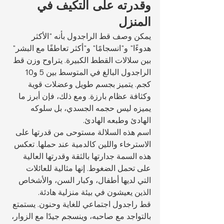
وقدرته على التكيف في 
المنزل
يمكن وصف قط الراجدول بأنه "الأكثر 
هدوءًا" و"انسجامًا" و"أكثر تعاطفًا مع البشر" 
بين سلالات القطط الكبيرة. يتراوح وزن قط 
الراجدول البالغ في المتوسط بين 5 و10 
كجم. يتميز بجسم طويل وعضلات قوية 
وكثافة عظام بارزة. ومع ذلك، فإن أبرز ما 
يميزه ليس حجمه الجسدي، بل سلوكه 
الهادئ وطبعه الهادئ.
اسم هذه السلالة مستوحى من قدرتها على 
الاسترخاء واللين كالدمية عند حملها. تعكس 
هذه السمة جدارتها بالثقة وقدرتها العالية 
على تحمل الضغوط. إنها مثالية للعائلات 
التي لديها أطفال، وكبار السن، والأشخاص 
الذين يعيشون في بيئة منزلية هادئة.
قط راجدول اجتماعي للغاية وحنون. يستمتع 
بالتواجد مع صاحبه، وينسجم جيدًا مع الزوار، 