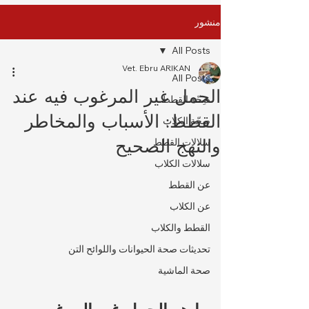
منشور
All Posts
Vet. Ebru ARIKAN
All Posts
الحمل غير المرغوب فيه عند
صِحّة القطط
القطط: الأسباب والمخاطر
صِحّة الكلاب
والنهج الصحيح
سلالات القطط
سلالات الكلاب
عن القطط
عن الكلاب
القطط والكلاب
تحديثات صحة الحيوانات واللوائح التن
صحة الماشية