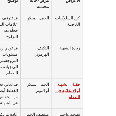
الأعراض
مرض/حالة 
توضيح
محتملة
كبح السلوكيات 
الحمل المبكر
قد تتوقف 
الغاضبة
علامات الش
فجأة بعد 
التزاوج.
زيادة الشهية
التكيف 
قد تؤدي زيا
الهرموني
مستويات 
البروجستر
إلى زيادة تن
الطعام.
فقدان الشهية 
الحمل المبكر 
قد تعاني ب
أو الانتقائية في 
أو التوتر
القطط أيضاً
الطعام
من انخفاض
في الشهية.
تضخم واحمرار 
منتصف الحمل
عادة ما يكو