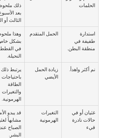
الحلمات
ذلك ملحوظا
بعد الأسبوع
الثالث أو ال
استدارة 
الحمل المتقدم
وهذا ملحوظ
طفيفة في 
بشكل خاص
منطقة البطن.
في القطط 
النحيلة.
نم أكثر واهدأ.
زيادة الحمل 
يرتبط ذلك 
الأيضي
باحتياجات 
الطاقة 
والتغيرات 
الهرمونية.
غثيان أو في 
التغيرات 
قد يبدو الأم
حالات نادرة 
الهرمونية
مشابهاً لغثي
قيء
الصباح عند 
البشر.