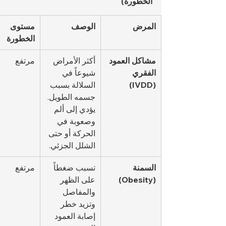
الخطورة)
المرض
الوصف
مستوى 
الخطورة
مشاكل العمود 
أكثر الأمراض 
مرتفع
الفقري 
شيوعاً في 
(IVDD)
السلالة بسبب 
جسمه الطويل. 
يؤدي إلى ألم 
وصعوبة في 
الحركة أو حتى 
الشلل الجزئي.
السمنة 
تسبب ضغطاً 
مرتفع
(Obesity)
على الظهر 
والمفاصل 
وتزيد خطر 
إصابة العمود 