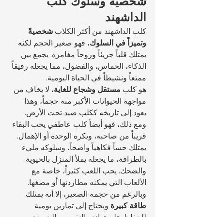
شخصية وسلوك كلب 
الداشهند
كلب الداشهند من أكثر الكلاب 
شخصيةً 
وتميزاً في السلوك
، فهو صغير الحجم لكنه 
يمتلك قلباً جريئاً وروحاً مغامرة. يجمع بين 
الذكاء، الحماس، والفضول، مما يجعله رفيقاً 
ممتعاً ونشيطاً في الحياة اليومية.
هو كلب 
مستقل وشجاع للغاية
، لا يخاف من 
مواجهة الحيوانات الأكبر منه حجماً، وهذا 
يعود إلى تاريخه ككلب صيد تحت الأرض. 
ومع ذلك، فهو أيضاً كلب عاطفي يحب البقاء 
قريباً من صاحبه، ويكره الوحدة أو الإهمال.
يمتلك حساً فكاهياً واضحاً، وسلوكه مليء 
بالطرافة، ما يجعله يملأ المنزل بالحيوية 
والضحك. يحب اللعب كثيراً، خاصة مع 
الألعاب التي يمكنه مطاردتها أو مضغها. 
وبالرغم من حجمه الصغير، إلا أنه يمتلك 
طاقة كبيرة
 ويحتاج إلى تمارين يومية 