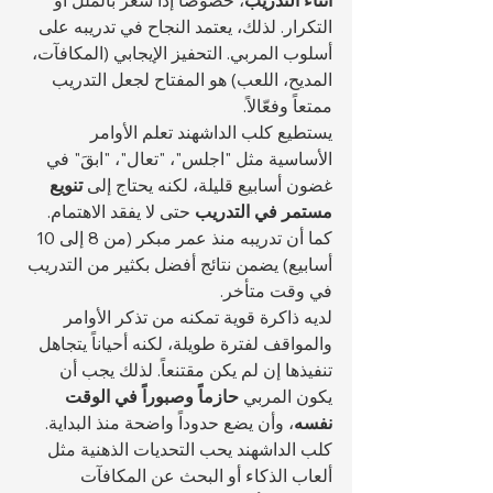
أثناء التدريب
، خصوصاً إذا شعر بالملل أو 
التكرار. لذلك، يعتمد النجاح في تدريبه على 
أسلوب المربي. التحفيز الإيجابي (المكافآت، 
المديح، اللعب) هو المفتاح لجعل التدريب 
ممتعاً وفعّالاً.
يستطيع كلب الداشهند تعلم الأوامر 
الأساسية مثل "اجلس"، "تعال"، "ابقَ" في 
غضون أسابيع قليلة، لكنه يحتاج إلى 
تنويع 
مستمر في التدريب
 حتى لا يفقد الاهتمام. 
كما أن تدريبه منذ عمر مبكر (من 8 إلى 10 
أسابيع) يضمن نتائج أفضل بكثير من التدريب 
في وقت متأخر.
لديه ذاكرة قوية تمكنه من تذكر الأوامر 
والمواقف لفترة طويلة، لكنه أحياناً يتجاهل 
تنفيذها إن لم يكن مقتنعاً. لذلك يجب أن 
يكون المربي 
حازماً وصبوراً في الوقت 
نفسه
، وأن يضع حدوداً واضحة منذ البداية.
كلب الداشهند يحب التحديات الذهنية مثل 
ألعاب الذكاء أو البحث عن المكافآت 