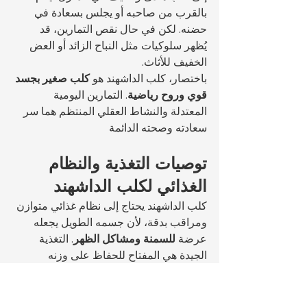
بالقرب من صاحبه أو يجلس بسعادة في 
حضنه. لكن في حال نقص التمارين، قد 
يُظهر سلوكيات مثل النباح الزائد أو العض 
الخفيف للأثاث.
باختصار، كلب الداشهند هو 
كلب صغير بجسد 
قوي وروح رياضية
. التمارين اليومية 
المعتدلة والنشاط العقلي المنتظم هما سر 
سعادته وصحته الدائمة
توصيات التغذية والنظام 
الغذائي لكلب الداشهند
كلب الداشهند يحتاج إلى نظام غذائي متوازن 
ومراقب بدقة، لأن جسمه الطويل يجعله 
عرضة 
للسمنة ومشاكل الظهر
. التغذية 
الجيدة هي المفتاح للحفاظ على وزنه 
المثالي وصحته العامة.
المكونات الأساسية لنظام غذائي 