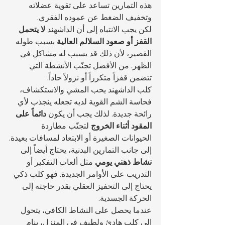
هذه التمارين تساعد على تقوية عضلاته 
وتخفيف الضغط عن عموده الفقري.
لكن يجب الانتباه إلى أن الداشهند 
لا يتحمل 
القفز أو صعود السلالم العالية
 بسبب طوله 
القصير، لأن ذلك قد يسبب له مشاكل في 
الظهر. من الأفضل تجنّب الأنشطة التي 
تتضمن قفزاً متكرراً أو نزولاً حاداً.
كلب الداشهند يحب المشي والاستكشاف، 
فحاسة الشم القوية لديه تجعله ينجذب لأي 
رائحة جديدة. لذلك يجب أن يكون 
دائماً على 
المقود أثناء الخروج
 لتجنّب مطاردة 
الحيوانات الصغيرة أو الابتعاد لمسافات بعيدة.
إلى جانب التمارين البدنية، يحتاج أيضاً إلى 
نشاط ذهني يومي
 مثل ألعاب التفكير أو 
التدريب على الأوامر الجديدة. فهو كلب ذكي 
يحتاج إلى التحفيز العقلي بقدر حاجته إلى 
الحركة الجسدية.
عندما يحصل على النشاط الكافي، يتحول 
إلى كلب هادئ ولطيف في المنزل، ينام 