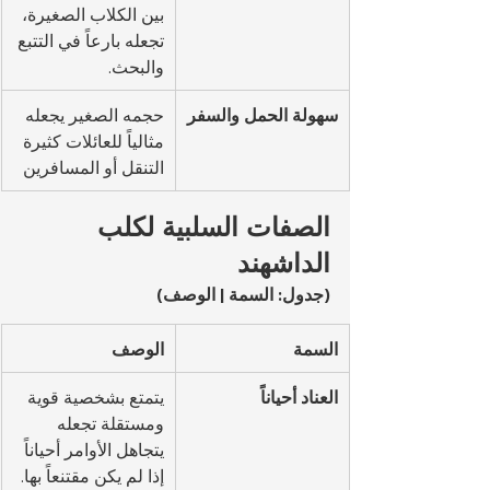
بين الكلاب الصغيرة، 
تجعله بارعاً في التتبع 
والبحث.
سهولة الحمل والسفر
حجمه الصغير يجعله 
مثالياً للعائلات كثيرة 
التنقل أو المسافرين
الصفات السلبية لكلب 
الداشهند
(جدول: السمة | الوصف)
السمة
الوصف
العناد أحياناً
يتمتع بشخصية قوية 
ومستقلة تجعله 
يتجاهل الأوامر أحياناً 
إذا لم يكن مقتنعاً بها.