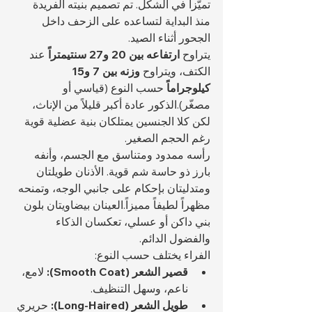
تميّزاً في الشكل. تم تصميم بنيته الفريدة 
منذ البداية لتساعده على الزحف داخل 
الجحور أثناء الصيد.
يتراوح 
ارتفاعه بين 20 و27 سنتيمتراً
 عند 
الكتف، ويتراوح 
وزنه بين 7 و15 
كيلوجراماً
 حسب النوع (قياسي أو 
مصغّر).الذكور عادة أكبر قليلاً من الإناث، 
لكن كلا الجنسين يمتلكان بنية عضلية قوية 
رغم الحجم الصغير.
رأسه ممدود ومتناسق مع الجسم، وأنفه 
بارز ذو حاسة شم قوية. الأذنان طويلتان 
ومتدليتان بإحكام على جانبي الوجه، وتمنحه 
مظهراً لطيفاً مميزاً.العينان بيضاويتان بلون 
بني داكن أو عسلي، تعكسان الذكاء 
والفضول الدائم.
الفراء يختلف حسب النوع:
قصير الشعر (Smooth Coat):
 لامع، 
ناعم، وسهل التنظيف.
طويل الشعر (Long-Haired):
 حريري 