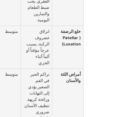
الفقري. يجب 
ضبط الطعام 
والتمارين 
اليومية.
خلع الرضفة 
انزلاق 
متوسط
(Patellar 
غضروف 
Luxation)
الركبة، يسبب 
عرجاً مؤقتاً أو 
ألماً أثناء 
الجري.
أمراض اللثة 
تراكم الجير 
متوسط
والأسنان
في الفم 
الصغير يؤدي 
إلى التهابات 
ورائحة كريهة. 
تنظيف الأسنان 
ضروري 