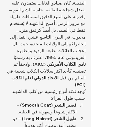
الضيقة. كان صيادو الغابات يعتمدون عليه 
بفضل شجاعته الفائقة، حاسة الشم القوية، 
وقدرته على التتبع الدقيق لمسافات طويلة.
مع مرور الزمن، أصبح الداشهند لا يُستخدم 
فقط في الصيد، بل أيضاً كرفيق منزلي 
محبوب. في القرن التاسع عشر، انتقل إلى 
إنجلترا ثم إلى الولايات المتحدة، حيث نال 
إعجاب العائلات بطبعه الودود ومظهره 
الفريد.وفي عام 1885، اعترف به رسميًا 
نادي الكلاب الأمريكي (AKC)
، ولاحقاً تم 
تصنيفه كأحد أكثر سلالات الكلاب شعبية في 
العالم من قبل 
الاتحاد الدولي لعلم الكلاب 
.
(FCI)
تُوجد ثلاثة أنواع رئيسية من كلب الداشهند 
حسب طول الفراء:
قصير الشعر (Smooth Coat)
 – 
الأكثر شيوعاً وسهولة في العناية.
طويل الشعر (Long-Haired)
 – ذو 
مظهر أنيق وطباع أكثر هدوءاً.