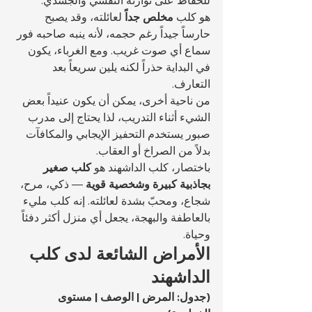
للحفاظ على توازنه النفسي والجسدي.
هو كلب 
مخلص جداً
 لعائلته، وقد يصبح 
حارساً جيداً رغم حجمه، لأنه ينبه صاحبه فور 
سماع أي صوت غريب. ومع الغرباء، يكون 
في البداية حذراً لكنه يلين سريعاً بعد 
التعارف.
من ناحية أخرى، يمكن أن يكون عنيداً بعض 
الشيء أثناء التدريب، لذا يحتاج إلى مدرب 
صبور يستخدم التحفيز الإيجابي والمكافآت 
بدلاً من الصراخ أو العقاب.
باختصار، كلب الداشهند هو 
كلب صغير 
بجاذبية كبيرة وشخصية قوية
 — ذكي، مرح، 
شجاع، ومحبّ بشدة لعائلته. إنه كلب مليء 
بالعاطفة والبهجة، يجعل أي منزل أكثر دفئاً 
وحياة.
الأمراض الشائعة لدى كلب 
الداشهند
(جدول: المرض | الوصف | مستوى 