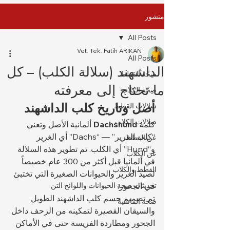
منشور
All Posts
Vet. Tek. Fatih ARIKAN
All Posts
الداشهند (سلالة الكلب) – كل
صِحّة القطط
ما تحتاج إلى معرفته
صِحّة الكلاب
أصل وتاريخ كلب الداشهند
سلالات القطط
سلالات الكلاب
كلمة 
Dachshund
 ألمانية الأصل وتعني 
“كلب الغرير” — “Dachs” أي الغرير 
عن القطط
و“Hund” أي الكلب. تم تطوير هذه السلالة 
عن الكلاب
في ألمانيا قبل أكثر من 300 عام خصيصاً 
القطط والكلاب
لصيد الغرير والحيوانات الصغيرة التي تختبئ 
في الجحور.
تحديثات صحة الحيوانات واللوائح التن
تم تصميم جسم كلب الداشهند الطويل 
صحة الماشية
والسيقان القصيرة لتمكينه من الزحف داخل 
الجحور ومطاردة الفريسة حتى في الأماكن 