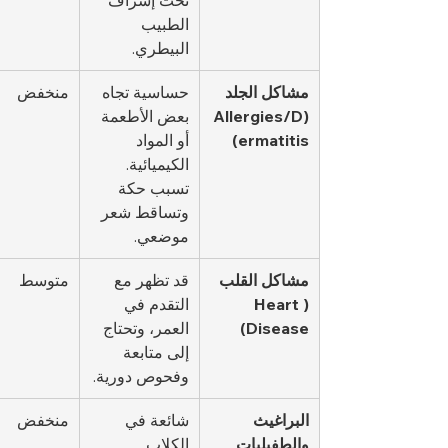
تحت إشراف 
الطبيب 
البيطري.
مشاكل الجلد 
حساسية تجاه 
منخفض
(Allergies/D
بعض الأطعمة 
ermatitis)
أو المواد 
الكيميائية. 
تسبب حكة 
وتساقط شعر 
موضعي.
مشاكل القلب 
قد تظهر مع 
متوسط
(Heart 
التقدم في 
Disease)
العمر، وتحتاج 
إلى متابعة 
وفحوص دورية.
البراغيث 
شائعة في 
منخفض
والطفيليات 
الكلاب 