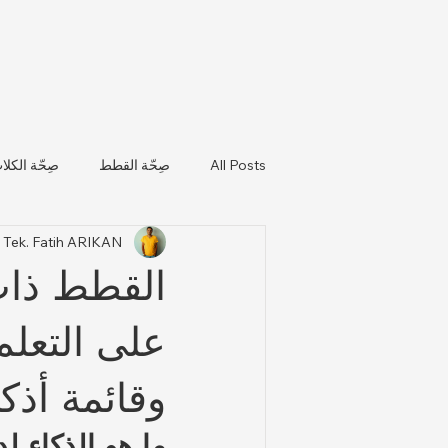
All Posts
صِحّة القطط
صِحّة الكلا
. Tek. Fatih ARIKAN
تحديثات صحة الحيوانات واللوائح التن
القطط ذات 
على التعل
وقائمة أذك
ما هو الذكاء ل