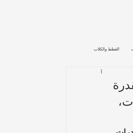
القطط والكلاب
درة
ت،
درات 