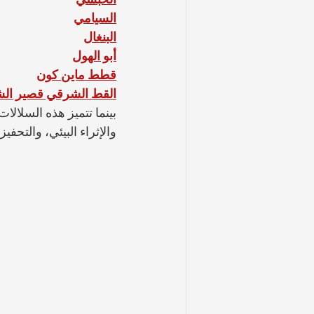
السيامي
البنغال
أبو الهول
قطط ماين كون
القط الشرقي قصير ال
بينما تتميز هذه السلالا
والإثراء البيئي، والتحف