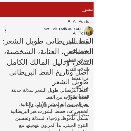
منشور
All Posts
Vet. Tek. Fatih ARIKAN
All Posts
القط البريطاني طويل الشعر:
صِحّة القطط
الخصائص، العناية، الشخصية،
صِحّة الكلاب
السعر، ودليل المالك الكامل
سلالات القطط
سلالات الكلاب
أصل وتاريخ القط البريطاني 
عن القطط
طويل الشعر
عن الكلاب
القط البريطاني طويل الشعر سلالة حديثة 
القطط والكلاب
نسبياً تطورت من القط 
بعد الحربين العالميتين الأولى والثانية، 
تحديثات صحة الحيوانات واللوائح التن
انخفض عدد قطط الشورت هير البريطانية 
صحة الماشية
بشكل ملحوظ. ولإحياء السلالة وتحسين 
التنوع الجيني، بدأ المربون بتهجينها مع 