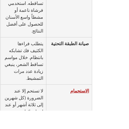
تساقطه. استخدمي 
فرشاة ناعمة أو 
مشطاً واسع الأسنان 
للحصول على أفضل 
النتائج.
صيانة الطبقة التحتية
يتطلب فراءها 
الكثيف فك تشابكه 
بانتظام. خلال مواسم 
تساقط الشعر، ينبغي 
زيادة عدد مرات 
التمشيط.
الاستحمام
لا تستحم إلا عند 
الضرورة (كل شهرين 
إلى ثلاثة أشهر أو عند 
اتساخها). استخدم 
شامبو لطيفًا وآمنًا 
للقطط للحفاظ على 