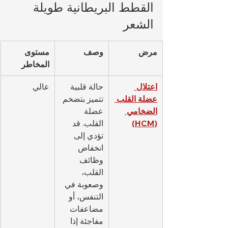
القطط البريطانية طويلة 
الشعر
مرض
وصف
مستوى 
المخاطر
اعتلال 
حالة قلبية 
عالي
عضلة القلب 
تتميز بتضخم 
الضخامي 
عضلة 
(HCM)
القلب. قد 
تؤدي إلى 
انخفاض 
وظائف 
القلب، 
وصعوبة في 
التنفس، أو 
مضاعفات 
مفاجئة إذا 