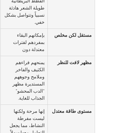
القطط البريطانية 
طويلة الشعر هادئة 
نسبياً وتتواصل بشكل 
خفي.
مستقل لكن مخلص
بإمكانهم البقاء 
بمفردهم لفترات 
معتدلة دون 
مظهر لافت للنظر
يمنحهم فراءهم 
الكثيف والفاخر 
وملامح وجوههم 
المستديرة مظهر 
"الدب المحشو" 
الجذاب للغاية.
مستوى طاقة معتدل
إنها مرحة ولكنها 
ليست مفرطة 
النشاط، مما يجعل 
التعامل معها سهلاً 