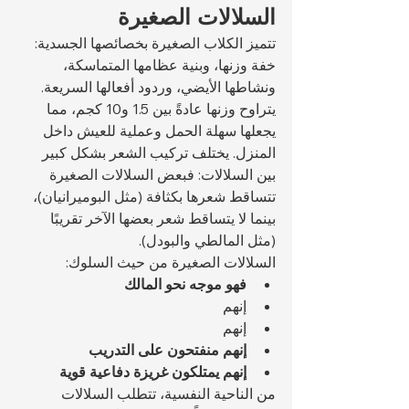
السلالات الصغيرة
تتميز الكلاب الصغيرة بخصائصها الجسدية: 
خفة وزنها، وبنية عظامها المتماسكة، 
ونشاطها الأيضي، وردود أفعالها السريعة. 
يتراوح وزنها عادةً بين 1.5 و10 كجم، مما 
يجعلها سهلة الحمل وعملية للعيش داخل 
المنزل. يختلف تركيب الشعر بشكل كبير 
بين السلالات: فبعض السلالات الصغيرة 
تتساقط شعرها بكثافة (مثل البوميرانيان)، 
بينما لا يتساقط شعر بعضها الآخر تقريبًا 
(مثل المالطي والبودل).
السلالات الصغيرة من حيث السلوك:
فهو موجه نحو المالك
إنهم 
إنهم 
إنهم منفتحون على التدريب
إنهم يمتلكون غريزة دفاعية قوية
من الناحية النفسية، تتطلب السلالات 