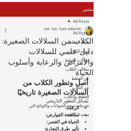
منشور
All Posts
Vet. Tek. Fatih ARIKAN
All Posts
الكلاب من السلالات الصغيرة:
صِحّة القطط
دليل علمي للسلالات
صِحّة الكلاب
والأمراض والرعاية وأسلوب
سلالات القطط
سلالات الكلاب
الحياة
عن القطط
أصل وتطور الكلاب من 
عن الكلاب
السلالات الصغيرة تاريخيًا
القطط والكلاب
يُشكل التطور التاريخي 
تحديثات صحة الحيوانات واللوائح التن
الرفقة:
مكافحة القوارض:
صحة الماشية
الحياة في القصر:
تأثير طرق التجارة: