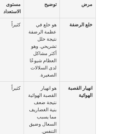
مرض
توضيح
مستوى 
الاستعداد
خلع الرضفة
هو خلع في 
كثيراً
عظمة الرضفة 
نتيجة خلل 
تشريحي. وهو 
أكثر مشاكل 
العظام شيوعًا 
لدى السلالات 
الصغيرة.
انهيار القصبة 
هو انهيار 
كثيراً
الهوائية
القصبة الهوائية 
نتيجة ضعف 
بنية الغضاريف 
مما يسبب 
السعال وضيق 
التنفس.