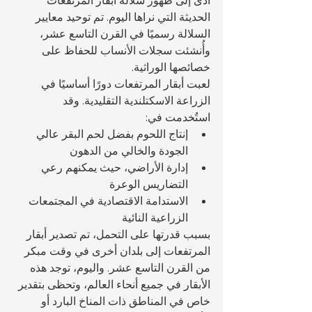
أدى إلى ظهور سلالة أبقار المرتفعات 
الحديثة التي نراها اليوم. تم توحيد معايير 
السلالة رسميًا في القرن التاسع عشر، 
وأُنشئت سجلات الأنساب للحفاظ على 
خصائصها الوراثية.
لعبت أبقار المرتفعات دورًا أساسيًا في 
الزراعة الاسكتلندية التقليدية. وقد 
استُخدمت في:
إنتاج اللحوم بفضل لحم البقر عالي 
الجودة والخالي من الدهون
إدارة الأراضي، حيث يمكنهم رعي 
التضاريس الوعرة
الاستدامة الاقتصادية في المجتمعات 
الزراعية النائية
بسبب قدرتها على التحمل، تم تصدير أبقار 
المرتفعات إلى بلدان أخرى في وقت مبكر 
من القرن التاسع عشر. واليوم، توجد هذه 
الأبقار في جميع أنحاء العالم، وتحظى بتقدير 
خاص في المناطق ذات المناخ البارد أو 