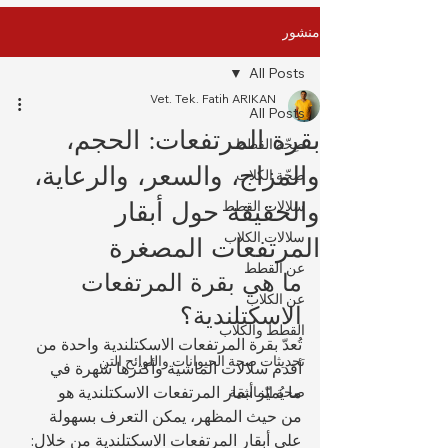
منشور
All Posts
Vet. Tek. Fatih ARIKAN
All Posts
بقرة المرتفعات: الحجم،
صِحّة القطط
والمزاج، والسعر، والرعاية،
صِحّة الكلاب
والحقيقة حول أبقار
سلالات القطط
سلالات الكلاب
المرتفعات المصغرة
عن القطط
ما هي بقرة المرتفعات 
عن الكلاب
الاسكتلندية؟
القطط والكلاب
تُعدّ بقرة المرتفعات الاسكتلندية واحدة من 
تحديثات صحة الحيوانات واللوائح التن
أقدم سلالات الماشية وأكثرها شهرة في 
ما يُميّز أبقار المرتفعات الاسكتلندية هو 
صحة الماشية
من حيث المظهر، يمكن التعرف بسهولة 
على أبقار المرتفعات الاسكتلندية من خلال: