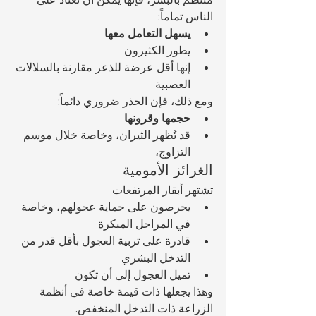
الناس تماماً:
يسهل التعامل معها
يطور الكثيرون 
إنها أقل عرضة للذعر مقارنة بالسلالات 
العصبية
ومع ذلك، فإن الحذر ضروري دائماً:
حجمها وقرونها
قد تُظهر الثيران، وخاصة خلال موسم 
التزاوج، 
الغرائز الأمومية
تشتهر أبقار المرتفعات 
يحرصون على حماية عجولهم، وخاصة 
في المراحل المبكرة
قادرة على تربية العجول بأقل قدر من 
التدخل البشري
تميل العجول إلى أن تكون 
وهذا يجعلها ذات قيمة خاصة في أنظمة 
الزراعة ذات التدخل المنخفض.