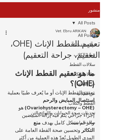
منشور
All Posts
Vet. Ebru ARIKAN
All Posts
تعقيم القطط الإناث (OHE،
صِحّة القطط
التعقيم، جراحة التعقيم)
صِحّة الكلاب
سلالات القطط
ما هو تعقيم القطط الإناث 
سلالات الكلاب
(OHE)؟
عن القطط
تعقيم القطط الإناث أو ما يُعرف طبيًا بعملية 
عن الكلاب
استئصال المبايض والرحم 
القطط والكلاب
(Ovariohysterectomy – OHE)
 هو 
تحديثات صحة الحيوانات واللوائح التن
إجراء جراحي يتم فيه إزالة المبيضين 
والرحم بشكل كامل بهدف 
منع 
صحة الماشية
التكاثر
 وتحسين صحة القطة العامة على 
المدى الطويل.تُعدّ هذه العملية من أكثر 