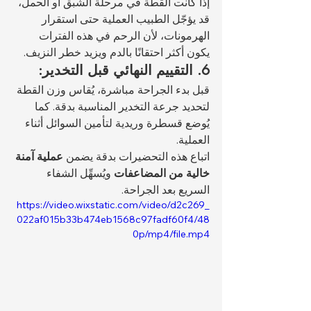
إذا كانت القطة في مرحلة الشبق أو الحمل، 
قد يؤجّل الطبيب العملية حتى استقرار 
الهرمونات، لأن الرحم في هذه الفترات 
يكون أكثر احتقانًا بالدم ويزيد خطر النزيف.
6. التقييم النهائي قبل التخدير:
قبل بدء الجراحة مباشرة، يُقاس وزن القطة 
لتحديد جرعة التخدير المناسبة بدقة. كما 
يُوضع قسطرة وريدية لتأمين السوائل أثناء 
العملية.
اتباع هذه التحضيرات بدقة يضمن 
عملية آمنة 
خالية من المضاعفات
 ويُسهِّل الشفاء 
السريع بعد الجراحة.
https://video.wixstatic.com/video/d2c269_
022af015b33b474eb1568c97fadf60f4/48
0p/mp4/file.mp4