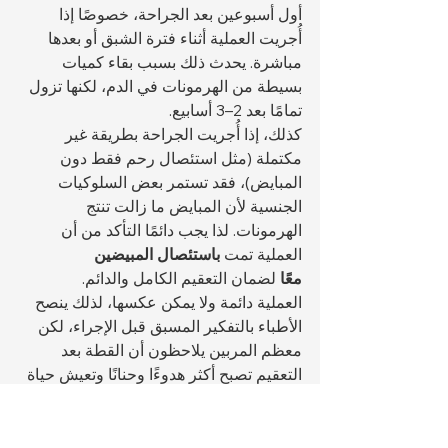
أول أسبوعين بعد الجراحة، خصوصًا إذا 
أُجريت العملية أثناء فترة الشبق أو بعدها 
مباشرة. يحدث ذلك بسبب بقاء كميات 
بسيطة من الهرمونات في الدم، لكنها تزول 
تمامًا بعد 2–3 أسابيع.
كذلك، إذا أُجريت الجراحة بطريقة غير 
مكتملة (مثل استئصال رحم فقط دون 
المبايض)، فقد تستمر بعض السلوكيات 
الجنسية لأن المبايض ما زالت تنتج 
الهرمونات. لذا يجب دائمًا التأكد من أن 
العملية تمت 
باستئصال المبيضين 
معًا
 لضمان التعقيم الكامل والدائم.
العملية دائمة ولا يمكن عكسها، لذلك ينصح 
الأطباء بالتفكير المسبق قبل الإجراء، لكن 
معظم المربين يلاحظون أن القطة بعد 
التعقيم تصبح أكثر هدوءًا وحنانًا وتعيش حياة 
أطول وأكثر استقرارًا.
تعقيم القطط الحوامل أو 