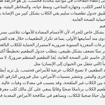
 على إعطاء اللقاحات في مواعيد محددة فحسب، بل هو خارطة ط
ر الكلب، وجهازه المناعي، ونمط حياته، والمخاطر البيئية، وا
تطبيق جدول تطعيمات سليم يقي الكلاب بشكل كبير من الإصابة بال
ماية الصحة العامة.
يم 
ا بشكل خاص للجراء، لأن الأجسام المضادة للأمهات تتلاشى بسرع
وى منذ أسابيعها الأولى. يساعد تكرار التطعيمات خلال هذه الفترة
الجرعات المعززة السنوية ضرورية لاستمرار الحماية للكلاب البالغة
كبر سنًا تضعف بشكل طبيعي، يتطلب جدول التطعيم تخطيطًا أكثر
 حاسم على الصحة العامة. يُعدّ التطعيم المنتظم ضروريًا، لا سي
أ (التي تنتقل من الحيوان إلى الإنسان) مثل 
يد التطعيم، لا تصبح الكلاب عرضة للأمراض فحسب، بل تزيد أيض
رى والبشر. وتنتشر مسببات الأمراض، مثل فيروس البارفو، الذي 
 بين الكلاب غير الملقحة، وقد يتسبب في معدلات وفيات عالية.
عيم الكلاب برنامجًا صحيًا وقائيًا ينبغي على كل مالك كلب معرفته
دول حياةً صحيةً للكلاب، ويساهم في مكافحة الأمراض المعدية ف