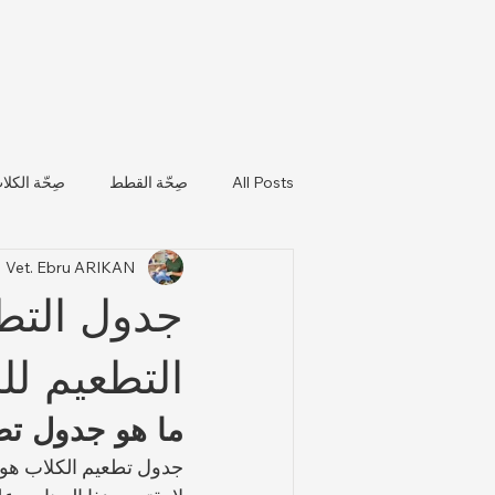
All Posts
صِحّة القطط
صِحّة الكلا
Vet. Ebru ARIKAN
تحديثات صحة الحيوانات واللوائح التن
جدول التط
التطعيم لل
ما هو جدول تط
جدول تطعيم الكلاب هو بر