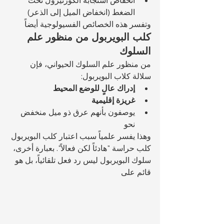
انخفاض استجابة الكورتيزول تحت 
الضغط (انخفاض الميل إلى الذعر)
وتفسر هذه الخصائص الفسيولوجية أيضاً 
كلب البويربول من منظور علم 
السلوك
من منظور علم السلوك الحيواني، فإن 
سلالة كلاب البويربول:
إدراك عالٍ للوضع المحيط
غريزة إقليمية
يوصفون بأنهم عرق ذو ميل منخفض 
نحو 
وهذا يفسر علمياً سبب اعتبار كلب البويربول 
كلب حراسة "هادئاً لكن فعالاً". بعبارة أخرى، 
سلوك البويربول ليس رد فعل تلقائياً، بل هو 
قائم على 