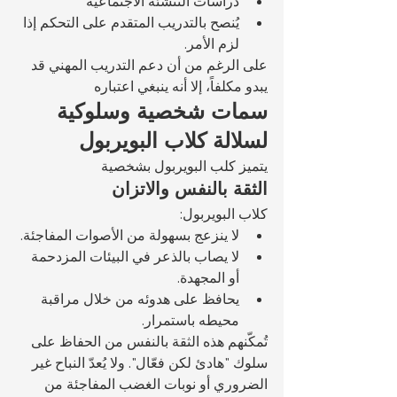
دراسات التنشئة الاجتماعية
يُنصح بالتدريب المتقدم على التحكم إذا 
لزم الأمر.
على الرغم من أن دعم التدريب المهني قد 
يبدو مكلفاً، إلا أنه ينبغي اعتباره 
سمات شخصية وسلوكية 
لسلالة كلاب البويربول
يتميز كلب البويربول بشخصية 
الثقة بالنفس والاتزان
كلاب البويربول:
لا ينزعج بسهولة من الأصوات المفاجئة.
لا يصاب بالذعر في البيئات المزدحمة 
أو المجهدة.
يحافظ على هدوئه من خلال مراقبة 
محيطه باستمرار.
تُمكّنهم هذه الثقة بالنفس من الحفاظ على 
سلوك "هادئ لكن فعّال". ولا يُعدّ النباح غير 
الضروري أو نوبات الغضب المفاجئة من 