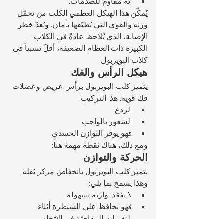
إنه مقاوم للصدمات.
يُمكّن هذا الهيكل العظمي الكلب من تحمّل 
وزنه والقوى التي يُطبّقها بأمان. ويُعدّ خطر 
الإصابة، الذي يُلاحظ عادةً في الكلاب 
الكبيرة ذات العظام الضعيفة، أقلّ نسبياً في 
كلاب البويربول.
هيكل الرأس والفك
يتميز كلب البويربول برأس عريض وعضلات 
فك قوية. هذا التركيب:
الردع
الشعور بالواجب
فهو يوفر التوازن الجسدي.
ومع ذلك، هناك نقطة مهمة هنا: 
الحركة والتوازن
يتميز كلب البويربول بانخفاض مركز ثقله. 
وهذا يسمح بما يلي:
لا يفقد توازنه بسهولة.
فهو يحافظ على السيطرة أثناء 
التغيرات المفاجئة في الاتجاه.