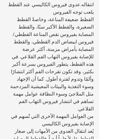
انتقاله.عدوى فيروس الكاليسي عند القطط
يلعب توجه الفيروس 
القطط ضعيفة المناعة، وخاصةً القطط 
الصغيرة، والقطط الأكبر سنًا، والقطط 
المصابة بفيروس نقص المناعة القططي/
فيروس ابيضاض الدم القططي، والقطط 
المصابة بأمراض مزمنة، أكثر عرضة 
للإصابة بفيروس التهاب الفم القلاعي. في 
هذه القطط، يتطور الفيروس بسرعة أكبر 
بكثير، وقد تكون تقرحات الفم أكثر انتشارًا 
وألمًا وتدوم لفترة أطول. كما أن الإجهاد 
وسوء التغذية والبيئات المعيشية المزدحمة 
مثل الملاجئ وسوء النظافة عوامل مهمة 
تساهم في انتشار فيروس التهاب الفم 
القلاعي.
من العوامل المهمة الأخرى التي تُسهم في 
الإصابة بفيروس الكاليسي 
يُعد انتقال العدوى من الأمهات إلى صغار 
القطط عاملاً هاماً أيضاً. فالقطط المصابة 