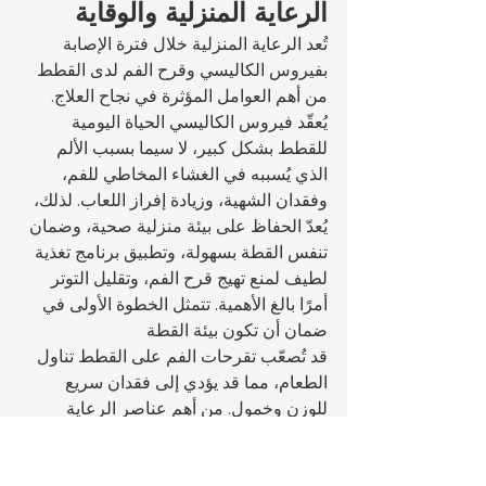
الرعاية المنزلية والوقاية
تُعد الرعاية المنزلية خلال فترة الإصابة 
بفيروس الكاليسي وقرح الفم لدى القطط 
من أهم العوامل المؤثرة في نجاح العلاج. 
يُعقّد فيروس الكاليسي الحياة اليومية 
للقطط بشكل كبير، لا سيما بسبب الألم 
الذي يُسببه في الغشاء المخاطي للفم، 
وفقدان الشهية، وزيادة إفراز اللعاب. لذلك، 
يُعدّ الحفاظ على بيئة منزلية صحية، وضمان 
تنفس القطة بسهولة، وتطبيق برنامج تغذية 
لطيف لمنع تهيج قرح الفم، وتقليل التوتر 
أمرًا بالغ الأهمية. تتمثل الخطوة الأولى في 
ضمان أن تكون بيئة القطة 
قد تُصعّب تقرحات الفم على القطط تناول 
الطعام، مما قد يؤدي إلى فقدان سريع 
للوزن وخمول. من أهم عناصر الرعاية 
المنزلية توفير 
لأن تقرحات الفم تُعقّد نظافة الفم 
في الحالات المصحوبة بأعراض تنفسية 