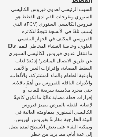
القطط
السبب الرئيسي لعدوى فيروس الكاليسي 
السنوري وتقرحات الفم لدى القطط هو 
فيروس الكاليسي السنوري (FCV)، الذي 
يُسبب تلفًا في الأنسجة نتيجةً لتكاثره 
الفيروسي المكثف في الجهاز التنفسي 
العلوي، وخاصةً الغشاء المخاطي للفم. غالبًا 
ما تنتقل عدوى فيروس الكاليسي السنوري 
عن طريق الاتصال المباشر؛ إذ يُعدّ لعاب 
القطط المصابة، وإفرازات العين والأنف، 
وأوعية الطعام والماء المشتركة، والألعاب، 
والأدوات الناقلة للفيروس من أهمّ ناقلاته. 
حتى مجرد ملامسة سريعة للعاب أو 
إفرازات قطة مصابة غالبًا ما تكون كافيةً 
لإصابة القطة بالمرض. يتميز فيروس 
الكاليسي السنوري بمقاومته العالية في 
البيئة الخارجية مقارنةً بفيروس الهربس، 
ويمكنه البقاء على بعض الأسطح لمدة تصل 
إلى عدة أيام، مما يزيد من خطر 