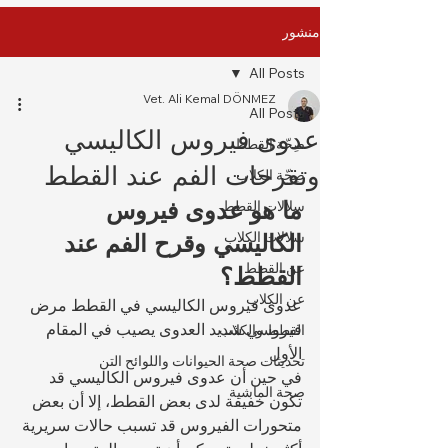
منشور
All Posts
Vet. Ali Kemal DÖNMEZ
All Posts
عدوى فيروس الكاليسي
صِحّة القطط
وتقرحات الفم عند القطط
صِحّة الكلاب
ما هو عدوى فيروس 
سلالات القطط
سلالات الكلاب
الكاليسي وقرح الفم عند 
عن القطط
القطط؟
عن الكلاب
عدوى فيروس الكاليسي في القطط مرض 
فيروسي شديد العدوى يصيب في المقام 
القطط والكلاب
الأول
تحديثات صحة الحيوانات واللوائح التن
في حين أن عدوى فيروس الكاليسي قد 
صحة الماشية
تكون خفيفة لدى بعض القطط، إلا أن بعض 
متحورات الفيروس قد تسبب حالات سريرية 