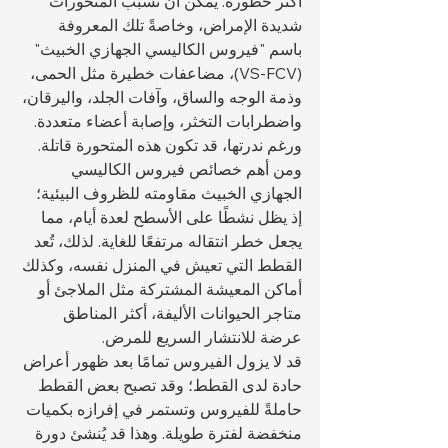
أكثر خطورة. يمكن أن تسبب المتحورات 
شديدة الإمراض، وخاصةً تلك المعروفة 
باسم "فيروس الكاليسي الجهازي الخبيث" 
(VS-FCV)، مضاعفات خطيرة مثل الحمى، 
وذمة الوجه والساق، وآفات الجلد، واليرقان، 
واضطرابات التخثر، وإصابة أعضاء متعددة. 
ورغم ندرتها، قد تكون هذه المتحورة قاتلة. 
ومن أهم خصائص فيروس الكاليسي 
الجهازي الخبيث مقاومته للظروف البيئية؛ 
إذ يظل نشطًا على الأسطح لعدة أيام، مما 
يجعل خطر انتقاله مرتفعًا للغاية. لذلك، تُعد 
القطط التي تعيش في المنزل نفسه، وكذلك 
أماكن المعيشة المشتركة مثل الملاجئ أو 
متاجر الحيوانات الأليفة، أكثر المناطق 
عرضة للانتشار السريع للمرض.
قد لا يزول الفيروس تمامًا بعد ظهور أعراض 
حادة لدى القطط؛ وقد تصبح بعض القطط 
حاملةً للفيروس وتستمر في إفرازه بكميات 
منخفضة لفترة طويلة. وهذا قد يُنشئ دورة 