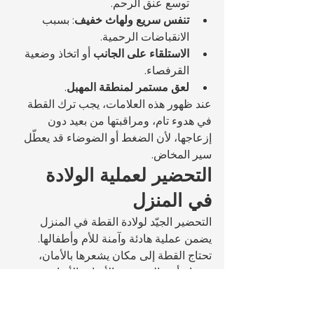
توسع عنق الرحم.
تنفس سريع ولهاث خفيف
: بسبب 
الانقباضات الرحمية.
الاستلقاء على الجانب
 أو اتخاذ وضعية 
القرفصاء.
لعق مستمر لمنطقة المهبل
.
عند ظهور هذه العلامات، يجب ترك القطة 
في هدوء تام، ومراقبتها من بعيد دون 
إزعاجها، لأن الضغط أو الضوضاء قد يعطّل 
سير المخاض.
التحضير لعملية الولادة 
في المنزل
التحضير الجيّد لولادة القطة في المنزل 
يضمن عملية هادئة وآمنة للأم وأطفالها. 
تحتاج القطة إلى مكان يشعرها بالأمان، 
وتحتاج أنت إلى تجهيز الأدوات الأساسية 
تحسّبًا لأي طارئ.
1. تجهيز مكان الولادة (Nest Box):