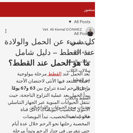
منشور
All Posts
Vet. Ali Kemal DÖNMEZ
All Posts
كل شيء عن الحمل والولادة
صِحّة القطط
عند القطط – دليل شامل
صِحّة الكلاب
ما هو الحمل عند القطط؟
سلالات القطط
سلالات الكلاب
يُعد الحمل عند 
القطط 
مرحلة بيولوجية 
عن القطط
دقيقة تستعد فيها الأنثى لاحتضان الأجنة 
داخل الرحم لمدة تتراوح بين 
63 و67 يومًا
. 
عن الكلاب
يبدأ الحمل بعد عملية التزاوج الناجحة، حيث 
القطط والكلاب
تنتقل الحيوانات المنوية عبر الجهاز التناسلي 
تحديثات صحة الحيوانات واللوائح التن
الأنثوي لتخصيب البويضات داخل قناة 
فالوب. بعد التخصيب، تبدأ البويضات 
صحة الماشية
المخصبة رحلتها نحو الرحم خلال عدة أيام 
حتى تنغرس في جدار الرحم وتبدأ مرحلة 