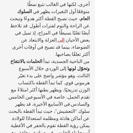
أخرى، لكنها في الغالب تتبع نمطًا 
متوقعًا.أول التغيرات يظهر في 
السلوك 
العام
، حيث تصبح القطة أكثر هدوءًا وتبحث 
عن الراحة والنوم لفترات أطول. قد تلاحظ 
أيضًا تقلبًا بسيطًا في المزاج، إذ تميل في 
بعض الأحيان 
إلى 
العزلة والابتعاد عن 
الضوضاء، بينما قد تصبح في أوقات أخرى 
أكثر تعلقًا بصاحبها.
من الناحية الجسدية، تبدأ 
الحلمات بالانتفاخ 
وتحوّل لونها
 إلى الوردي خلال الأسبوع 
الثالث، وهو مؤشر واضح على بدء تغيّر 
هرموني قوي. كما تبدأ القطة باكتساب 
الوزن تدريجيًا، ويظهر بطنها أكثر امتلاءً مع 
تقدم الحمل، خاصة في الأسبوعين الخامس 
والسادس.في الأسابيع الأخيرة، قد يظهر 
سلوك “التعشيش”، حيث تبدأ القطة بالبحث 
عن أماكن هادئة ومظلمة استعدادًا للولادة. 
يمكن رؤية القطة تقوم بالحفر في الأغطية 
أو محاولة الجلوس في صناديق مغلقة، وهي 