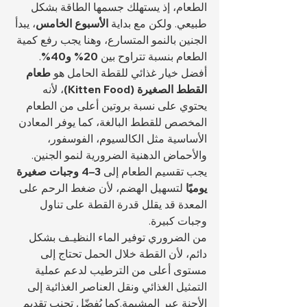
الطعام، إذ يستهلك جسمها الطاقة بشكل 
طبيعي. ولكن مع بداية 
الأسبوع الخامس
، يبدأ 
الجنين بالنمو المتسارع، وهنا يجب رفع كمية 
الطعام بنسبة تتراوح بين 
20% و40%
.
أفضل خيار غذائي للقطة الحامل هو 
طعام 
القطط الصغيرة (Kitten Food)
، لأنه 
يحتوي على نسبة بروتين أعلى من الطعام 
المخصص للقطط البالغة، كما يوفر المعادن 
الأساسية مثل الكالسيوم، الفوسفور، 
والأحماض الدهنية الضرورية لنمو الجنين. 
يجب تقسيم الطعام إلى 
3–4 وجبات صغيرة 
يوميًا
 لتسهيل الهضم، لأن ضغط الرحم على 
المعدة قد يقلل قدرة القطة على تناول 
وجبات كبيرة.
من الضروري توفير الماء النظيـف بشكل 
دائم، لأن القطة خلال الحمل تحتاج إلى 
مستوى أعلى من الترطيب لدعم عملية 
التمثيل الغذائي ونقل العناصر الغذائية إلى 
الأجنة عبر المشيمة.كما يُفضّل تجنب تقديم 