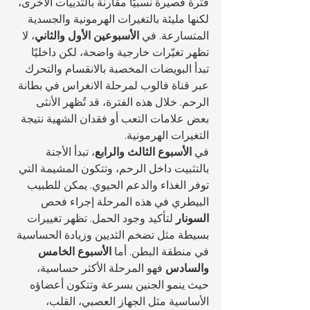
فترة قصيرة نسبيًا مقارنة بالثدييات الأخرى، 
لكنها مليئة بالتغيرات الهرمونية والجسدية 
المتسارعة. في 
الأسبوعين الأول والثاني
، لا 
تظهر تغيّرات خارجية واضحة، لكن داخليًا 
تبدأ البويضات المخصبة بالانقسام والتحرك 
عبر قناة فالوب لمرحلة الانغراس في بطانة 
الرحم. خلال هذه الفترة، قد تُظهر الأنثى 
بعض علامات التعب أو فقدان الشهية نتيجة 
التغيرات الهرمونية.
في 
الأسبوع الثالث والرابع
، تبدأ الأجنة 
بالتثبيت داخل الرحم، وتتكون المشيمة التي 
توفر الغذاء والدعم الحيوي. يمكن للطبيب 
البيطري في هذه المرحلة إجراء فحص 
السونار
 لتأكيد وجود الحمل. تظهر تغييرات 
بسيطة مثل تضخم الثديين وزيادة الحساسية 
في منطقة البطن. أما 
الأسبوع الخامس 
والسادس
 فهو المرحلة الأكثر حساسية، 
حيث ينمو الجنين بسرعة وتتكون أعضاؤه 
الأساسية مثل الجهاز العصبي، القلب، 