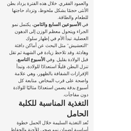
والعمود الفقري. خلال هذه الفترة يزداد بطن 
الأنثى حجمًا بشكل ملحوظ، وتزداد حاجتها 
للطعام والطاقة.
في 
الأسبوعين السابع والثامن
، يكتمل نمو 
الجراء ويتحول معظم الوزن إلى الدهون 
العضلية. تبدأ الأم في إظهار سلوك 
“التعشيش” مثل البحث عن أماكن دافئة 
وهادئة. وقد تلاحظ زيادة في الشهية ثم تقل 
قبل الولادة بقليل. وفي 
الأسبوع التاسع
، 
تنزل البطن قليلًا استعدادًا للولادة، وتبدأ 
الإفرازات الشفافة بالظهور، وهي علامة 
واضحة على قرب المخاض. متابعة كل 
أسبوع بدقة يضمن استعدادًا مثاليًا للولادة 
دون مفاجآت.
التغذية المناسبة للكلبة 
الحامل
تُعد التغذية السليمة خلال الحمل خطوة 
أساسية لضمان نمو صحي للأجنة والحفاظ 