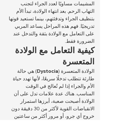
المشيمات مساويًا لعدد الجراء لتجنب 
التهاب الرحم. بعد انتهاء الولادة، تبدأ الأم 
بتنظيف الجراء وتدفئتهم، بينما تستعيد قوتها 
تدريجيًا. فهم هذه المراحل يساعد المربي 
على التعامل مع الولادة بثقة والتدخل عند 
الضرورة فقط.
كيفية التعامل مع الولادة 
المتعسرة
الولادة المتعسرة (
Dystocia
) هي حالة 
طارئة تتطلب تدخلًا سريعًا، لأنها تهدد حياة 
الأم والجراء إذا لم تُعالج في الوقت 
المناسب. هناك عدة علامات تدل على أن 
الولادة أصبحت صعبة، أبرزها استمرار 
الانقباضات القوية لأكثر من 30 دقيقة دون 
خروج أي جرو، أو مرور أكثر من ساعتين 
بين ولادة جرو وآخر. كما يُعد خروج إفرازات 
داكنة أو رائحة كريهة قبل ولادة أول جرو 
علامة خطيرة تستوجب التدخل البيطري.