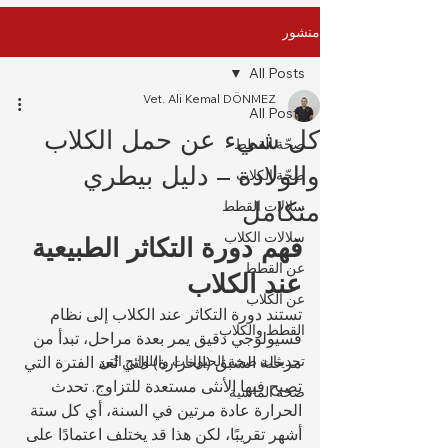
منشور
All Posts
Vet. Ali Kemal DÖNMEZ
All Posts
كل شيء عن حمل الكلاب
صِحّة القطط
والولادة – دليل بيطري
صِحّة الكلاب
متكامل
سلالات القطط
سلالات الكلاب
فهم دورة التكاثر الطبيعية 
عن القطط
عند الكلاب
عن الكلاب
تستند دورة التكاثر عند الكلاب إلى نظام 
القطط والكلاب
فسيولوجي دقيق يمر بعدة مراحل، تبدأ من 
تحديثات صحة الحيوانات واللوائح التن
مرحلة الشبق (الحرارة) التي تُعد الفترة التي 
تصبح فيها الأنثى مستعدة للتزاوج. تحدث 
صحة الماشية
الحرارة عادة مرتين في السنة، أي كل ستة 
أشهر تقريبًا، لكن هذا قد يختلف اعتمادًا على 