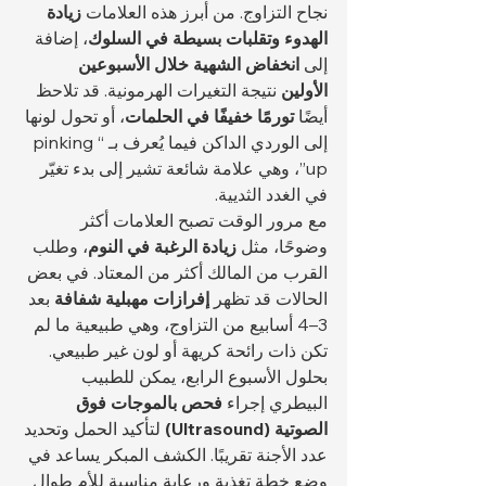
نجاح التزاوج. من أبرز هذه العلامات 
زيادة 
الهدوء وتقلبات بسيطة في السلوك
، إضافة 
إلى 
انخفاض الشهية خلال الأسبوعين 
الأولين
 نتيجة التغيرات الهرمونية. قد تلاحظ 
أيضًا 
تورمًا خفيفًا في الحلمات
، أو تحول لونها 
إلى الوردي الداكن فيما يُعرف بـ “pinking 
up”، وهي علامة شائعة تشير إلى بدء تغيّر 
في الغدد الثديية.
مع مرور الوقت تصبح العلامات أكثر 
وضوحًا، مثل 
زيادة الرغبة في النوم
، وطلب 
القرب من المالك أكثر من المعتاد. في بعض 
الحالات قد تظهر 
إفرازات مهبلية شفافة
 بعد 
3–4 أسابيع من التزاوج، وهي طبيعية ما لم 
تكن ذات رائحة كريهة أو لون غير طبيعي. 
بحلول الأسبوع الرابع، يمكن للطبيب 
البيطري إجراء 
فحص بالموجات فوق 
الصوتية (Ultrasound)
 لتأكيد الحمل وتحديد 
عدد الأجنة تقريبًا. الكشف المبكر يساعد في 
وضع خطة تغذية ورعاية مناسبة للأم طوال 