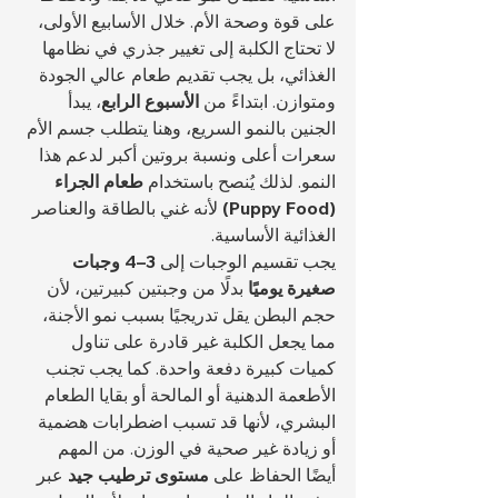
على قوة وصحة الأم. خلال الأسابيع الأولى، 
لا تحتاج الكلبة إلى تغيير جذري في نظامها 
الغذائي، بل يجب تقديم طعام عالي الجودة 
ومتوازن. ابتداءً من 
الأسبوع الرابع
، يبدأ 
الجنين بالنمو السريع، وهنا يتطلب جسم الأم 
سعرات أعلى ونسبة بروتين أكبر لدعم هذا 
النمو. لذلك يُنصح باستخدام 
طعام الجراء 
(Puppy Food)
 لأنه غني بالطاقة والعناصر 
الغذائية الأساسية.
يجب تقسيم الوجبات إلى 
3–4 وجبات 
صغيرة يوميًا
 بدلًا من وجبتين كبيرتين، لأن 
حجم البطن يقل تدريجيًا بسبب نمو الأجنة، 
مما يجعل الكلبة غير قادرة على تناول 
كميات كبيرة دفعة واحدة. كما يجب تجنب 
الأطعمة الدهنية أو المالحة أو بقايا الطعام 
البشري، لأنها قد تسبب اضطرابات هضمية 
أو زيادة غير صحية في الوزن. من المهم 
أيضًا الحفاظ على 
مستوى ترطيب جيد
 عبر 