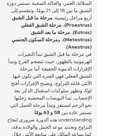
السلالة، العمر، والحالة الصحية. تستمر دورة 
الشبق ما بين 18 إلى 21 يومًا، وتنقسم إلى 
أربع مراحل رئيسية: 
مرحلة ما قبل الشبق 
(Proestrus)
، 
مرحلة الشبق الفعلي 
(Estrus)
، 
مرحلة ما بعد الشبق 
(Metestrus)
، و
مرحلة السكون الجنسي 
.
(Anestrus)
في مرحلة ما قبل الشبق تبدأ التغيرات 
الهرمونية بالظهور، حيث تتضخم الفرج وتبدأ 
الإفرازات الدموية الخفيفة. أما مرحلة 
الشبق الفعلي فهي الفترة التي تكون فيها 
الأنثى قابلة للتزاوج، وتصبح الإفرازات أفتح 
لونًا، وتظهر سلوكيات استقبال الذكر. بعد 
الإخصاب، تبدأ البويضات المخصبة رحلتها 
نحو الرحم لتستقر وتبدأ مرحلة الحمل التي 
تستمر عادة بين 
58 و 63 يومًا
. 
understanding هذه الدورة ضروري لنجاح 
التزاوج وتحديد موعد الحمل والولادة بدقة، 
كما يساعد المالك على متابعة الأنثى خلال 