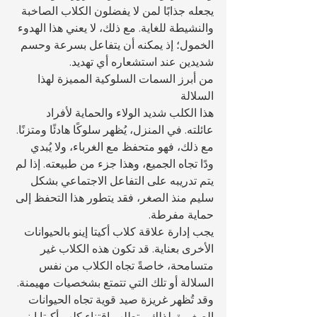
يجعله جذابًا لمن لا يفضلون الكلاب الصاخبة 
والنشيطة للغاية. مع ذلك، لا يعني هذا الهدوء 
الخمول؛ إذ يمكنه أن يتفاعل بسرعة وحسم 
شديدين عند استشعاره أي تهديد.
من أبرز السمات السلوكية المميزة لهذا 
السلالة 
هذا الكلب شديد الولاء والحماية لأفراد 
عائلته. في المنزل، يُظهر سلوكًا هادئًا ومتزنًا. 
مع ذلك، فهو متحفظ مع الغرباء، ولا يُبدي 
ودًا تجاه الجميع، وهذا جزء من طبيعته. إذا لم 
يتم تدريبه على التفاعل الاجتماعي بشكل 
سليم منذ الصغر، فقد يتطور هذا التحفظ إلى 
حماية مفرطة.
يجب إدارة علاقة كلاب أكيتا إينو بالحيوانات 
الأخرى بعناية. قد تكون هذه الكلاب غير 
متسامحة، خاصةً تجاه الكلاب من نفس 
السلالة أو تلك التي تتمتع بشخصيات مهيمنة. 
وقد تُظهر غريزة صيد قوية تجاه الحيوانات 
الصغيرة. لذلك، يتطلب اقتناء كلب أكيتا إينو 