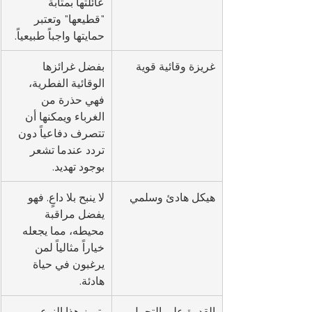
عائلتها بمثابة 
"قطيعها" وتعتبر 
حمايتها واجباً طبيعياً.
غريزة وقائية قوية
بفضل غرائزها 
الوقائية الفطرية، 
فهي حذرة من 
الغرباء ويمكنها أن 
تتصرف دفاعياً دون 
تردد عندما تشعر 
بوجود تهديد.
هيكل هادئ وسلمي
لا ينبح بلا داعٍ. فهو 
يفضل مراقبة 
محيطه، مما يجعله 
خياراً مثالياً لمن 
يرغبون في حياة 
هادئة.
القدرة على التحمل 
يتميز هذا النوع 