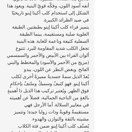
أنفه أسود اللون، وفكّه قويّ البنية. ويعود هذا 
الشكل إلى استخدام كلب أكيتا إينو تاريخيًا 
في صيد الطرائد الكبيرة.
يتميز فراء كلب أكيتا إينو بطبقتين. الطبقة 
العلوية صلبة ومستقيمة، بينما الطبقة 
السفلية كثيفة وناعمة للغاية. هذه البنية 
تجعل الكلب شديد المقاومة للبرد. تتنوع 
ألوان الفراء بين الأبيض والأحمر والسمسمي 
(مزيج من الأحمر والأسود) والمخطط والبني 
الفاتح. وبغض النظر عن اللون، يبدو 
يُعدّ الذيل سمةً جسديةً مميزةً أخرى لكلب 
أكيتا إينو. فهو كثيفٌ وسميكٌ وملتفٌ بإحكامٍ 
فوق الظهر. ويُعتبر تركيب هذا الذيل ذا أهميةٍ 
بالغةٍ من الناحية الجمالية، فضلاً عن أهميته 
في معايير السلالة. أما الأرجل فهي 
مستقيمةٌ وقويةٌ وذات زوايا جيدة؛ وتتميز 
مشيته بالثقة والتوازن والهدوء.
يُصنّف كلب أكيتا إينو ضمن فئة الكلاب 