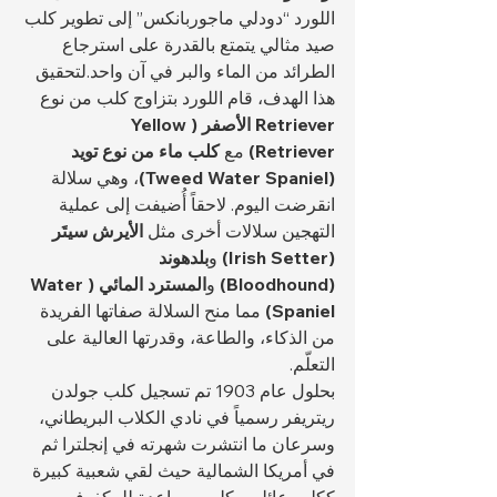
اللورد “دودلي ماجوربانكس” إلى تطوير كلب 
صيد مثالي يتمتع بالقدرة على استرجاع 
الطرائد من الماء والبر في آن واحد.لتحقيق 
هذا الهدف، قام اللورد بتزاوج كلب من نوع 
Retriever الأصفر (Yellow 
Retriever)
 مع 
كلب ماء من نوع تويد 
(Tweed Water Spaniel)
، وهي سلالة 
انقرضت اليوم. لاحقاً أُضيفت إلى عملية 
التهجين سلالات أخرى مثل 
الأيرش سيتَر 
(Irish Setter)
 و
بلدهوند 
(Bloodhound)
 و
المسترد المائي (Water 
Spaniel)
 مما منح السلالة صفاتها الفريدة 
من الذكاء، والطاعة، وقدرتها العالية على 
التعلّم.
بحلول عام 1903 تم تسجيل كلب جولدن 
ريتريفر رسمياً في نادي الكلاب البريطاني، 
وسرعان ما انتشرت شهرته في إنجلترا ثم 
في أمريكا الشمالية حيث لقي شعبية كبيرة 