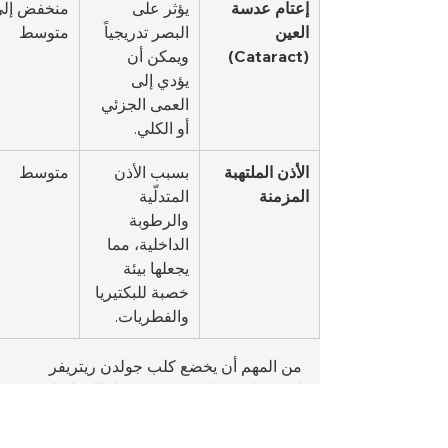
إعتام عدسة 
يؤثر على 
منخفض إلى
العين 
البصر تدريجياً 
متوسط
(Cataract)
ويمكن أن 
يؤدي إلى 
العمى الجزئي 
أو الكلي.
الأذن الملتهبة 
بسبب الأذن 
متوسط
المزمنة
المتدلّية 
والرطوبة 
الداخلية، مما 
يجعلها بيئة 
خصبة للبكتيريا 
والفطريات.
من المهم أن يخضع كلب جولدن ريتريفر 
لفحوصات بيطرية دورية تشمل المفاصل، 
الغدة الدرقية، العينين، والجلد. التغذية 
المتوازنة والنشاط المنتظم يُسهمان في 