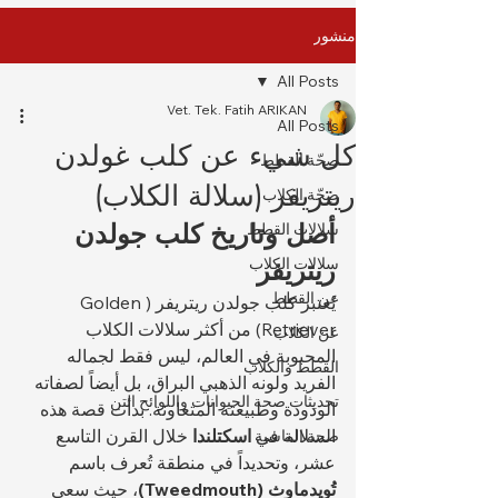
منشور
All Posts
Vet. Tek. Fatih ARIKAN
All Posts
كل شيء عن كلب غولدن
صِحّة القطط
ريتريفر (سلالة الكلاب)
صِحّة الكلاب
أصل وتاريخ كلب جولدن 
سلالات القطط
ريتريفر
سلالات الكلاب
عن القطط
يُعتبر كلب جولدن ريتريفر (Golden 
Retriever) من أكثر سلالات الكلاب 
عن الكلاب
المحبوبة في العالم، ليس فقط لجماله 
القطط والكلاب
الفريد ولونه الذهبي البراق، بل أيضاً لصفاته 
تحديثات صحة الحيوانات واللوائح التن
الودودة وطبيعته المتعاونة. بدأت قصة هذه 
السلالة في 
اسكتلندا
 خلال القرن التاسع 
صحة الماشية
عشر، وتحديداً في منطقة تُعرف باسم 
تُويدماوث (Tweedmouth)
، حيث سعى 