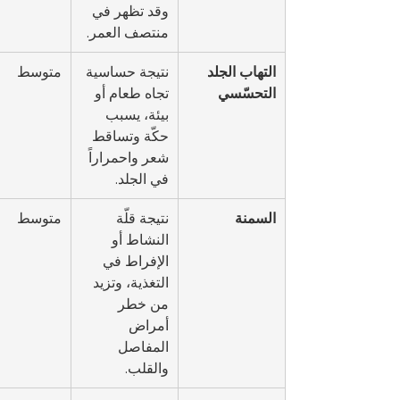
وقد تظهر في 
منتصف العمر.
التهاب الجلد 
نتيجة حساسية 
متوسط
التحسّسي
تجاه طعام أو 
بيئة، يسبب 
حكّة وتساقط 
شعر واحمراراً 
في الجلد.
السمنة
نتيجة قلّة 
متوسط
النشاط أو 
الإفراط في 
التغذية، وتزيد 
من خطر 
أمراض 
المفاصل 
والقلب.