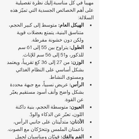
مهيباً في كل مناسبة.إليك نظرة تفصيلية 
على أهم الخصائص الجسدية التي تميّز هذه 
السلالة:
الهيكل العام:
 متوسط إلى كبير الحجم، 
متناسق البنية، يتمتع بعضلات قوية 
ولكن دون خشونة مفرطة.
الطول:
 يتراوح بين 55 إلى 61 سم 
للذكور، و51 إلى 56 سم للإناث.
الوزن:
 من 27 إلى 36 كغ تقريباً، ويعتمد 
بشكل أساسي على النظام الغذائي 
ومستوى النشاط.
الرأس:
 عريض نسبياً، مع جبهة محددة 
بشكل واضح وأنف أسود مستقيم يعبّر 
عن القوة.
العيون:
 متوسطة الحجم، بنية داكنة 
اللون، تعبّر عن الذكاء والودّ.
الأذنان:
 متدلّيتان على جانبي الرأس، 
ناعمتان الملمس وتتحرّكان مع الصوت.
الفم والفك:
 قويّان ومناسبان لحمل 