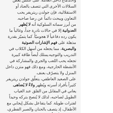
والاندماج داخل العائلة. على عكس بعض 
السلالات الأخرى التي تتصف بالعناد أو 
الاستقلالية، فإن جولدن ريتريفر يحب 
التعاون ويبحث دائماً عن رضا صاحبه.
من أبرز سماته السلوكية أنه 
لا يُظهر 
العدوانية
 إلا في حالات نادرة جداً، وغالباً ما 
يكون رده دفاعياً لا هجوميّاً. كما يتميّز بقدرة 
مذهلة على 
فهم الإشارات الصوتية 
والبصرية
، مما يجعله من أسهل الكلاب في 
التدريب والتوجيه.يمتلك أيضاً طاقة كبيرة 
تجعله يحب اللعب والجري والمشاركة في 
الأنشطة الخارجية، ومع ذلك فهو متزن داخل 
المنزل ولا يتصرّف بعنف.
على الصعيد العاطفي، يتعلّق جولدن ريتريفر 
كثيراً بأفراد أسرته ويُظهر 
ولاءً لا يُضاهى
. 
يعاني في المقابل من القلق عند الغياب 
الطويل لصاحبه، لذلك لا يُنصح بتركه وحيداً 
لفترات طويلة. كما يتفاعل بشكل إيجابي مع 
الأطفال، إذ يتصف بالحنان والصبر الفطري، 