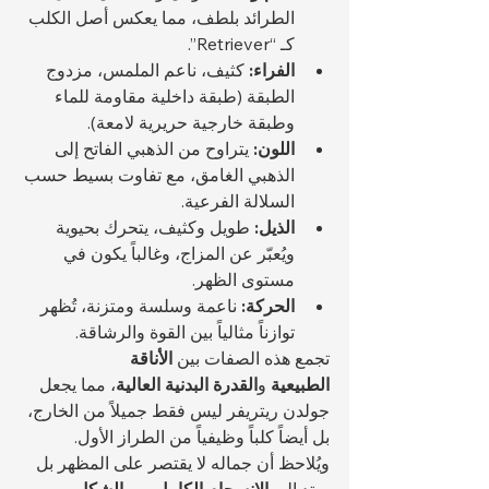
الطرائد بلطف، مما يعكس أصل الكلب 
كـ “Retriever”.
الفراء:
 كثيف، ناعم الملمس، مزدوج 
الطبقة (طبقة داخلية مقاومة للماء 
وطبقة خارجية حريرية لامعة).
اللون:
 يتراوح من الذهبي الفاتح إلى 
الذهبي الغامق، مع تفاوت بسيط حسب 
السلالة الفرعية.
الذيل:
 طويل وكثيف، يتحرك بحيوية 
ويُعبّر عن المزاج، وغالباً يكون في 
مستوى الظهر.
الحركة:
 ناعمة وسلسة ومتزنة، تُظهر 
توازناً مثالياً بين القوة والرشاقة.
تجمع هذه الصفات بين 
الأناقة 
الطبيعية
 و
القدرة البدنية العالية
، مما يجعل 
جولدن ريتريفر ليس فقط جميلاً من الخارج، 
بل أيضاً كلباً وظيفياً من الطراز الأول. 
ويُلاحظ أن جماله لا يقتصر على المظهر بل 