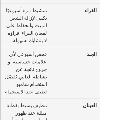
الفراء
تمشيط مرة أسبوعيًا 
يكفي لإزالة الشعر 
الميت والحفاظ على 
لمعان الفراء. فراؤه 
لا يتشابك بسهولة.
الجلد
فحص أسبوعي لأي 
علامات حساسية أو 
جروح ناتجة عن 
نشاطه العالي. يُفضّل 
استخدام شامبو 
لطيف عند الاستحمام.
العينان
تنظيف بسيط بقطنة 
مبللة عند ظهور 
إفرازات. مراقبة أي 
احمرار أو دموع زائدة 
لأنها قد تدل على 