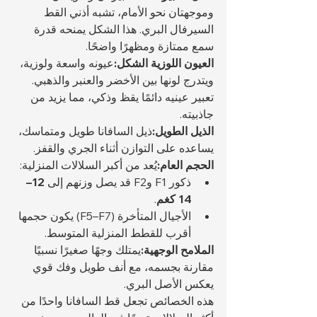
وموجهتان نحو الأمام، تشبه أذني القط 
السيرفال البري. هذا الشكل يمنحه قدرة 
سمع ممتازة ومظهرًا واضحًا.
العيون اللوزية الشكل:
عيونه واسعة ولوزية، 
ويتدرج لونها بين الأخضر والعنبر والذهبي. 
تعبير عينيه دائمًا يقظ وذكي، مما يزيد من 
جاذبيته.
الذيل الطويل:
ذيل السافانا طويل ومتماسك، 
يساعده على التوازن أثناء الجري والقفز.
الحجم العام:
يُعد من أكبر السلالات المنزلية:
ذكور F1 وF2 قد يصل وزنهم إلى 
12–
14 كغم
.
الأجيال المتأخرة (F5–F7) يكون حجمها 
أقرب للقطط المنزلية المتوسط.
الملامح الوجهية:
يمتلك وجهًا صغيرًا نسبيًا 
مقارنة بجسمه، مع أنف طويل وفك قوي 
يعكس الأصل البري.
هذه الخصائص تجعل قط السافانا واحدًا من 