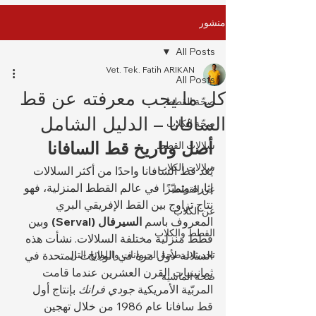
منشور
All Posts
Vet. Tek. Fatih ARIKAN
All Posts
كل ما يجب معرفته عن قط
صِحّة القطط
السافانا – الدليل الشامل
صِحّة الكلاب
أصل وتاريخ قط السافانا
سلالات القطط
سلالات الكلاب
يُعد قط السافانا واحدًا من أكثر السلالات 
إثارة وتميّزًا في عالم القطط المنزلية، فهو 
عن القطط
نتاج تزاوج بين القط الإفريقي البري 
عن الكلاب
المعروف باسم 
السيرفال (Serval)
 وبين 
القطط والكلاب
قطط منزلية مختلفة السلالات. نشأت هذه 
تحديثات صحة الحيوانات واللوائح التن
السلالة لأول مرة في الولايات المتحدة في 
ثمانينيات القرن العشرين عندما قامت 
صحة الماشية
المربّية الأمريكية 
جودي فرانك
 بإنتاج أول 
قط سافانا عام 1986 من خلال تهجين 