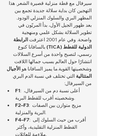
سيرفال مع قطة منزلية قصيرة الشعر. هذا 
التهجين كان بداية سلالة جديدة تجمع بين 
المظهر البري والسلوك المنزلي الودود.
بعد ظهور الجيل الأول، بدأ المربّون في 
تطوير السلالة بشكل علمي ومنهجية 
واضحة. وفي عام 2001 اعترفت 
الرابطة 
الدولية للقطط (TICA)
 بالسافانا كنوع 
رسمي، لتصبح واحدة من أسرع السلالات 
انتشارًا حول العالم بسبب جمالها اللافت 
وشخصيتها القوية.ما يميز السافانا هو 
الأجيال 
المتتالية
 التي تختلف في نسبة الدم البري 
من السيرفال:
: أعلى نسبة دم من السيرفال، 
F1
وشخصيته أقرب للقطط البرية.
: مزيج متوازن بين الصفات 
F2–F3
البرية والمنزلية.
: أقرب من حيث السلوك إلى 
F4–F7
القطط المنزلية التقليدية، وأكثر 
ملاءمة للعائلات.