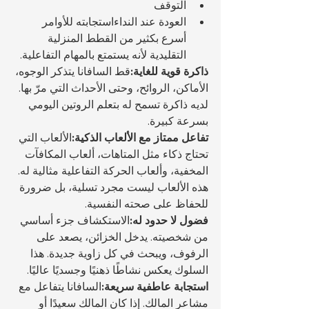
التوقف
العودة عند النداءاستجابته للأوامر 
أسرع بكثير من القطط المنزلية 
التقليدية لأنه يستمتع بالمهام التفاعلية.
ذاكرة قوية للغاية:
قط السافانا يتذكر الوجوه، 
الأماكن، الروائح، وحتى الأحداث التي مرّ بها. 
لديه ذاكرة تسمح له بتعلم الروتين اليومي 
بسرعة كبيرة.
تفاعل ممتاز مع الألعاب الذكية:
الألعاب التي 
تحتاج ذكاء مثل المتاهات، ألعاب المكافآت 
المخفية، وألعاب الحركة التفاعلية مثالية له. 
هذه الألعاب ليست مجرد تسلية، بل ضرورة 
للحفاظ على صحته النفسية.
فضول لا حدود له:
الاستكشاف جزء أساسي 
من شخصيته. يدخل الخزائن، يصعد على 
الرفوف، ويبحث في كل زاوية جديدة. هذا 
السلوك يعكس نشاطًا ذهنيًا وجسديًا عاليًا.
استجابة عاطفية سريعة:
السافانا يتفاعل مع 
مشاعر المالك. إذا كان المالك سعيدًا أو 