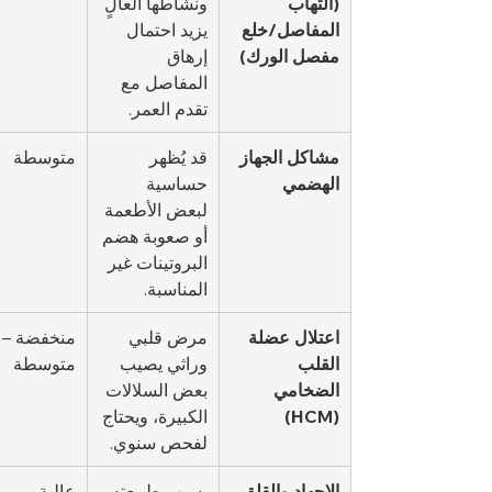
(التهاب 
ونشاطها العالٍ 
المفاصل/خلع 
يزيد احتمال 
مفصل الورك)
إرهاق 
المفاصل مع 
تقدم العمر.
مشاكل الجهاز 
قد يُظهر 
متوسطة
الهضمي
حساسية 
لبعض الأطعمة 
أو صعوبة هضم 
البروتينات غير 
المناسبة.
اعتلال عضلة 
مرض قلبي 
منخفضة – 
القلب 
وراثي يصيب 
متوسطة
الضخامي 
بعض السلالات 
(HCM)
الكبيرة، ويحتاج 
لفحص سنوي.
الإجهاد والقلق
بسبب طبيعته 
عالية