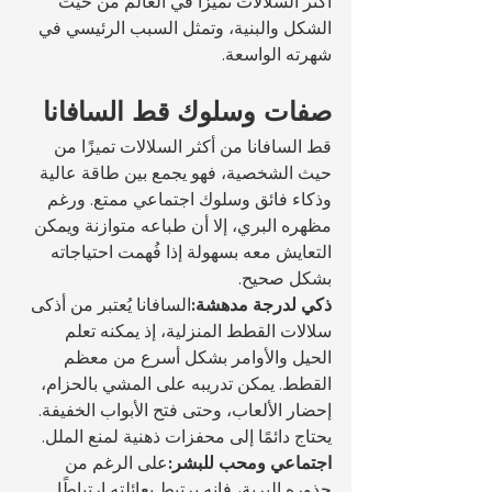
أكثر السلالات تميزًا في العالم من حيث 
الشكل والبنية، وتمثل السبب الرئيسي في 
شهرته الواسعة.
صفات وسلوك قط السافانا
قط السافانا من أكثر السلالات تميزًا من 
حيث الشخصية، فهو يجمع بين طاقة عالية 
وذكاء فائق وسلوك اجتماعي ممتع. ورغم 
مظهره البري، إلا أن طباعه متوازنة ويمكن 
التعايش معه بسهولة إذا فُهمت احتياجاته 
بشكل صحيح.
ذكي لدرجة مدهشة:
السافانا يُعتبر من أذكى 
سلالات القطط المنزلية، إذ يمكنه تعلم 
الحيل والأوامر بشكل أسرع من معظم 
القطط. يمكن تدريبه على المشي بالحزام، 
إحضار الألعاب، وحتى فتح الأبواب الخفيفة. 
يحتاج دائمًا إلى محفزات ذهنية لمنع الملل.
اجتماعي ومحب للبشر:
على الرغم من 
جذوره البرية، فإنه يرتبط بعائلته ارتباطًا 