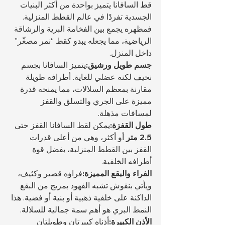
قط السافانا يتميز بواحدة من أكثر البنيات 
الجسدية تفردًا في عالم القطط المنزلية. 
فمظهره يجمع بين الفخامة البرية والرشاقة 
الرياضية، مما يجعله يبدو كقط “نمر مصغّر” 
داخل المنزل.
جسم طويل ورشيق:
يتميز السافانا بجسم 
نحيف لكنه عضلي للغاية. أطرافه طويلة 
مقارنة بمعظم السلالات، مما يمنحه قدرة 
مميزة على الجري والتسلق والقفز 
لمسافات مذهلة.
طول القفزة:
يمكن لقط السافانا القفز حتى 
2.5 متر
 أو أكثر، وهي من أعلى قدرات 
القفز بين القطط المنزلية، بفضل قوة 
أطرافه الخلفية.
الفراء والبقع المميزة:
فراؤه قصير وكثيف، 
ويأتي بنقوش تشبه الفهود بمزيج من البقع 
الداكنة على خلفية ذهبية أو بنية أو فضية. هذا 
النمط البري هو أهم سمة جمالية للسلالة.
الأذن الكبيرة:
أذناه كبيرتان وطويلتان 