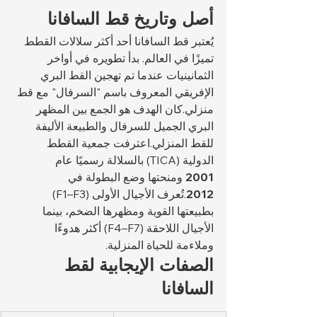
أصل وتاريخ قط السافانا
يُعتبر قط السافانا أحد أكثر سلالات القطط 
تميزًا في العالم. بدأ تطويره في أواخر 
الثمانينيات عندما تم تهجين القط البري 
الإفريقي المعروف باسم "السرفال" مع قط 
منزلي.كان الهدف هو الجمع بين المظهر 
البري الجميل للسرفال والطبيعة الأليفة 
للقط المنزلي.اعترفت جمعية القطط 
الدولية (TICA) بالسلالة رسميًا عام 
2001
 ومنحتها وضع البطولة في 
2012
.تُعرف الأجيال الأولى (F1–F3) 
بطبيعتها القوية ومظهرها الضخم، بينما 
الأجيال اللاحقة (F4–F7) أكثر هدوءًا 
وملاءمة للحياة المنزلية.
الصفات الإيجابية لقط 
السافانا