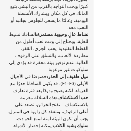
كبيرًا ويحب التواجد بالقرب من البشر. يتبع 
المالك في كل مكان ويشارك الأنشطة 
اليومية، وغالبًا ما يسعى للجلوس بجانبه أو 
اللعب معه.
نشاط عالٍ وحيوية مستمرة:
السافانا نشيط 
للغاية، ويحتاج إلى وقت لعب أطول من 
القطط التقليدية. يحب الجري، القفز، 
مطاردة الألعاب، والتسلق على الرفوف 
العالية. عدم توفير بيئة محفزة قد يؤدي إلى 
سلوكيات غير مرغوبة.
ميل طفيف إلى الحذر:
خصوصًا في الأجيال 
الأولى (F1–F3)، قد يكون السافانا حذرًا مع 
الغرباء، لكنه يصبح ودودًا بعد فترة تعارف.
حب الاستكشاف:
هذه السلالة مغرمة 
بالاستكشاف—تفتح الخزائن، تصعد على 
أعلى الرفوف، وتتفقد كل زاوية في المنزل. 
يجب أن تكون البيئة آمنة لمنع الحوادث.
سلوك يشبه الكلاب:
يمكنه إحضار الأشياء، 