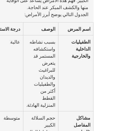
الكبير. فهم هذه الأمراض يساعد على الوقاية 
منها والكشف المبكر عند الحاجة.
الجدول التالي يوضح أبرز الأمراض:
اسم المرض
الوصف
درجة الاستع
الطفيليات 
بسبب نشاطه 
عالية
الداخلية 
واستكشافه 
والخارجية
المستمر قد 
يتعرض 
للبراغيث 
والديدان 
والطفيليات 
أكثر من 
القطط 
المنزلية الهادئة.
مشاكل 
حجم السلالة 
متوسطة
المفاصل 
الكبير 