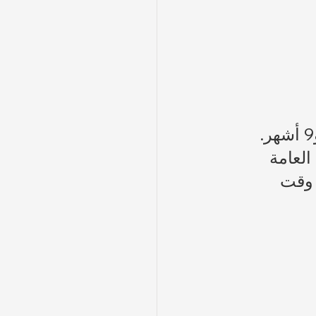
عادةً ما تدخل القطط الإناث في أول دورة شبق لها بين عمر 5 و9 أشهر. 
العامة 
 وقت 