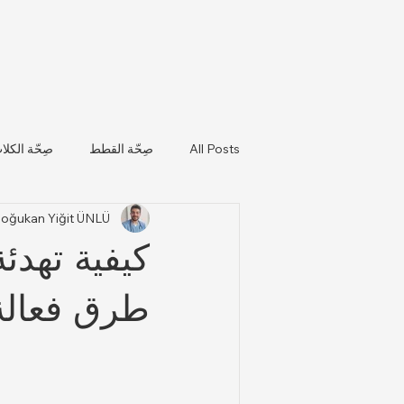
All Posts
صِحّة القطط
صِحّة الكلا
Doğukan Yiğit ÜNLÜ
تحديثات صحة الحيوانات واللوائح التن
كيفية تهدئ
طرق فعالة 