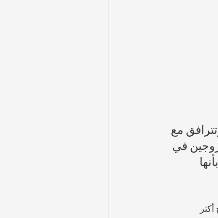
ترافق مع 
روجين في 
نها 
أكثر 