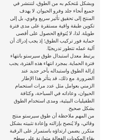
وبشكل مُتحكم به من الطوق، لتنتشر في 
جميع أنحاء جلد وفرو الحيوان. لا يهدف 
المنتج إلى تحقيق تأثير سريع وقوي، بل إلى 
تكوين طبقة واقية مستقرة على مدى فترة 
طويلة. لذا، لا يُتوقع الحصول على أقصى 
حماية فور تركيب الطوق؛ إذ يجب إدراك أن 
آلية عمله تتطور تدريجيًا.
يرتبط معدل استبدال طوق سيرستو بانتهاء 
فترة الحماية. بمجرد انتهاء هذه الفترة، يجب 
إزالة الطوق واستبداله بآخر جديد عند 
الضرورة. مع ذلك، قد يتأثر هذا الإطار 
الزمني بعوامل مثل عدد مرات استحمام 
الحيوان، وعاداته في السباحة، وكثافة 
الطفيليات البيئية، ومدى استخدام الطوق 
بشكل صحيح.
من المهم ملاحظة أن طوق سيرستو منتج 
وقائي، ولا يُنصح بإزالته وإعادة تثبيته بشكل 
متكرر. يضمن ارتداؤه باستمرار على الرقبة 
بقاء المكونات الفعالة متوازنة على سطح 