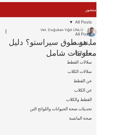
منشور
All Posts
Vet. Doğukan Yiğit ÜNLÜ
All Posts
ما هو طوق سيراستو؟ دليل
صِحّة القطط
معلومات شامل
صِحّة الكلاب
سلالات القطط
سلالات الكلاب
عن القطط
عن الكلاب
القطط والكلاب
تحديثات صحة الحيوانات واللوائح التن
صحة الماشية