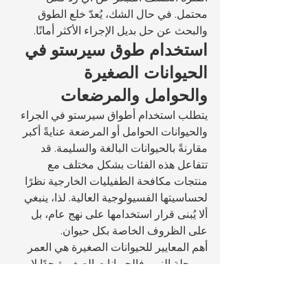
محتمل. في حال الشك، يُعدّ خلع الطوق 
والبحث عن حل بديل الإجراء الأكثر أمانًا.
استخدام طوق سيرستو في 
الحيوانات الصغيرة 
والحوامل والمرضعات
يتطلب استخدام أطواق سيرستو في الجراء 
والحيوانات الحوامل أو المرضعة عنايةً أكبر 
مقارنةً بالحيوانات البالغة والسليمة. قد 
تتفاعل هذه الفئات بشكل مختلف مع 
منتجات مكافحة الطفيليات الخارجية نظرًا 
لحساسيتها الفسيولوجية العالية. لذا، ينبغي 
ألا يُبنى قرار استخدامها على نهج عام، بل 
على الظروف الخاصة بكل حيوان.
أهم المعايير للحيوانات الصغيرة هي العمر 
ومرحلة النمو. فالحيوانات الصغيرة جدًا لا 
تمتلك بعد حاجزًا جلديًا وجهازًا أيضيًا مكتملي 
النمو، مما قد يؤدي إلى انخفاض تحملها 