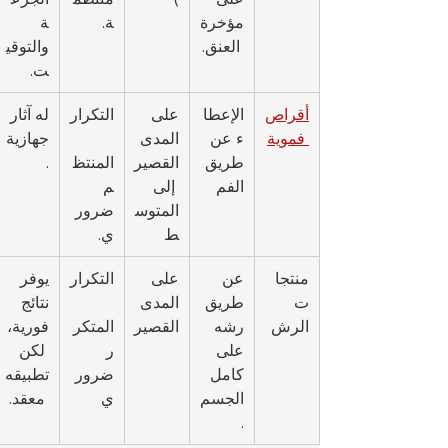
مؤخرة
ة.
ة 
 العنق.
والتوقي
ت.
أقراص
الإعطا
على 
التكرار
له آثار 
 فموية
ء عن 
المدى 
جهازية
طريق 
القصير
المنتظ
.
الفم
 إلى 
م 
المتوس
ضرور
ط
ي.
منتجا
عن 
على 
التكرار
يوفر 
ت 
طريق 
المدى 
نتائج 
الرش
رشه 
القصير
المتكر
فورية،
على 
ر 
 لكن 
كامل 
ضرور
تطبيقه
الجسم
ي
 معقد.
.