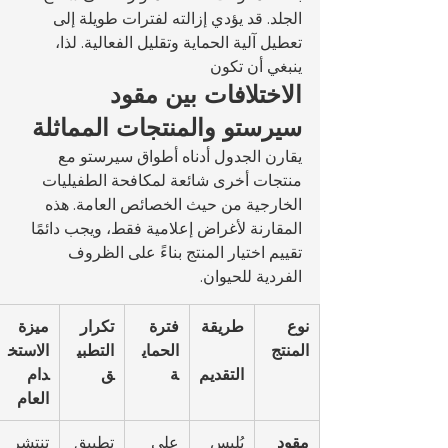
الجلد. قد يؤدي إزالته لفترات طويلة إلى 
تعطيل آلية الحماية وتقليل الفعالية. لذا، 
ينبغي أن تكون 
الاختلافات بين مقود 
سيرستو والمنتجات المماثلة
يقارن الجدول أدناه أطواق سيرستو مع 
منتجات أخرى شائعة لمكافحة الطفيليات 
الخارجية من حيث الخصائص العامة. هذه 
المقارنة لأغراض إعلامية فقط، ويجب دائمًا 
تقييم اختيار المنتج بناءً على الظروف 
الفردية للحيوان.
نوع 
طريقة
فترة 
تكرار 
ميزة 
المنتج
الحماي
التطبي
الاستخ
التقديم
ة
ق
دام 
العام
مقود 
يُلبس 
على 
تطبيق 
تنتشر 