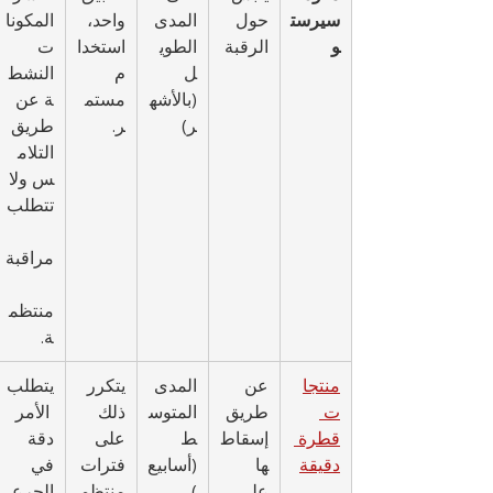
سيرست
حول 
المدى 
واحد، 
المكونا
و
الرقبة
الطوي
استخدا
ت 
ل 
م 
النشط
(بالأشه
مستم
ة عن 
ر)
ر.
طريق 
التلام
س ولا 
تتطلب
مراقبة
منتظم
ة.
منتجا
عن 
المدى 
يتكرر 
يتطلب
ت 
طريق 
المتوس
ذلك 
 الأمر 
قطرة 
إسقاط
ط 
على 
دقة 
دقيقة
ها 
(أسابيع
فترات 
في 
على 
)
منتظم
الجرع