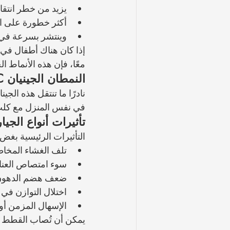
يزيد من خطر انتقا
أكثر خطورة على 
وينتشر بسرعة في ا
إذا كان هناك أطفال في
معًا، فإن هذه الأنماط الج
النمطان الجينيان C وD (خاص بالكلاب)
نادرًا ما تنتقل هذه ال
في نفس المنزل مع كلب
تأثيرات أنواع الجي
التأثيرات الرئيسية بغض
تلف الغشاء المخاط
سوء امتصاص العناص
ضعف هضم الدهون (
اختلال التوازن في ا
الإسهال المزمن أو
يمكن أن تُصاب القطط با