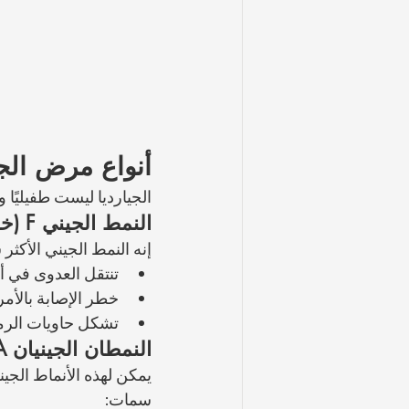
أنواع مرض الج
الجيارديا ليست طفيليًا وا
النمط الجيني F (خاص بالقطط)
إنه النمط الجيني الأكثر
تنتقل العدوى في أ
خطر الإصابة بالأم
تشكل حاويات الرم
النمطان الجينيان A وB (إمكانية عالية للإصابة بالأمراض الحيوانية المنشأ)
يمكن لهذه الأنماط الجي
سمات: