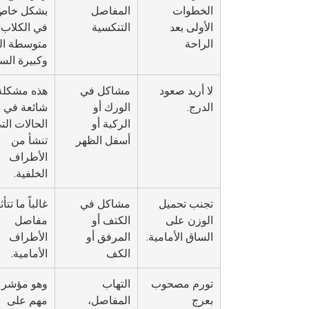
الخطوات 
المفاصل 
بشكل خاص
الأولى بعد 
التنكسية
في الكلاب 
الراحة
متوسطة ال
وكبيرة الس
لا أريد صعود 
مشاكل في 
هذه مشكلة
الدرج.
الورك أو 
شائعة في 
الركبة أو 
الحالات الت
أسفل الظهر
تنشأ من 
الأطراف 
الخلفية.
تجنب تحميل 
مشاكل في 
غالباً ما تتأث
الوزن على 
الكتف أو 
مفاصل 
الساق الأمامية.
المرفق أو 
الأطراف 
الكف
الأمامية.
تورم مصحوب 
التهاب 
وهو مؤشر 
بعرج
المفاصل، 
مهم على 