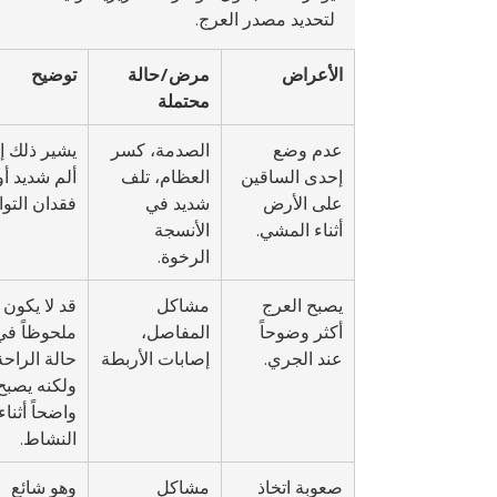
لتحديد مصدر العرج.
الأعراض
مرض/حالة 
توضيح
محتملة
عدم وضع 
الصدمة، كسر 
يشير ذلك إ
إحدى الساقين 
العظام، تلف 
ألم شديد أو
على الأرض 
شديد في 
فقدان التوا
أثناء المشي.
الأنسجة 
الرخوة.
يصبح العرج 
مشاكل 
قد لا يكون 
أكثر وضوحاً 
المفاصل، 
ملحوظاً في
عند الجري.
إصابات الأربطة
حالة الراحة
ولكنه يصبح
واضحاً أثناء
النشاط.
صعوبة اتخاذ 
مشاكل 
وهو شائع 