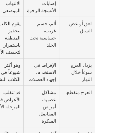
إصابات 
الالتهاب 
الأنسجة الرخوة
الموضعي.
لعق أو عض 
ألم، جسم 
يقوم الكلب
الساق
غريب، 
بتحفيز 
حساسية تحت 
المنطقة 
الجلد
باستمرار 
لتخفيف الأل
يزداد العرج 
الإفراط في 
وهو أكثر 
سوءاً خلال 
الاستخدام، 
شيوعاً في 
النهار.
إجهاد العضلات.
الكلاب الن
العرج متقطع.
مشاكل 
قد تتقلب 
عصبية، 
الأعراض في
أمراض 
المرحلة الأو
المفاصل 
المبكرة