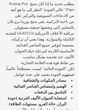
يتطلب تحديد ما إذا كان منتج Purina Pro 
Plan "عالي الجودة" النظر إلى ما هو أبعد 
من الادعاءات التسويقية والتركيز على 
من ناحية التركيبة، يفي منتج بورينا برو بلان 
بالمعايير التي وضعتها جمعية مسؤولي 
مراقبة الأعلاف الأمريكية (AAFCO) للتغذية 
الكاملة والمتوازنة. وهذا يعني أن تركيباته 
مصممة لتوفير جميع العناصر الغذائية 
الأساسية اللازمة لمرحلة حياة الحيوان 
الأليف عند تقديمه بشكل مناسب.
من نقاط قوة هذه العلامة التجارية 
لكن "الجودة العالية" ليست مصطلحاً عالمياً. 
فمفهوم الجودة يعتمد على عدة عوامل:
مصادر المكونات والشفافية
الهضم وامتصاص العناصر الغذائية
التناسق بين الدفعات
استجابة الحيوان الأليف الفردية (جودة 
البراز، حالة الفرو، مستويات الطاقة)
يفضل بعض أصحاب الحيوانات الأليفة 