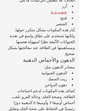
الجاف، قد تتضمن التركيبات ما يلي:
أرز
حبوب ذرة
قمح
الشعير
تُثار هذه المكونات بشكل متكرر حولها، 
ولكنها تستخدم على نطاق واسع في تغذية 
الحيوانات الأليفة نظرًا لسهولة هضمها 
ومساهمتها في الطاقة عند معالجتها بشكل 
صحيح.
الدهون والأحماض الدهنية
مصادر الدهون مثل:
الدهون الحيوانية
زيت السمك
دهون الدواجن
تُضاف هذه المكونات لدعم احتياجات 
الطاقة، وصحة الجلد، وحالة الفرو. تلعب 
أحماض أوميغا 3 وأوميغا 6 الدهنية دورًا 
رئيسيًا في الحفاظ على صحة الجلد وتقليل 