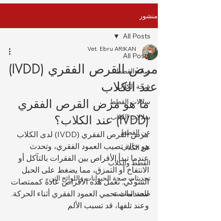
منشور
All Posts
Vet. Ebru ARIKAN
All Posts
مرض القرص الفقري (IVDD)
صِحّة القطط
عند الكلاب
صِحّة الكلاب
ما هو مرض القرص الفقري 
سلالات القطط
(IVDD) عند الكلاب؟
سلالات الكلاب
عن القطط
مرض القرص الفقري (IVDD) لدى الكلاب 
هو حالة تصيب العمود الفقري، وتحدث 
عن الكلاب
عندما تبدأ الأقراص بين الفقرات بالتآكل أو 
القطط والكلاب
الانتفاخ أو التمزق، مما يضغط على الحبل 
تحديثات صحة الحيوانات واللوائح التن
الشوكي. تعمل هذه الأقراص عادةً كممتصات 
للصدمات تحمي العمود الفقري أثناء الحركة. 
صحة الماشية
وعند تلفها، قد تسبب الألم 