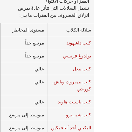
القفز أو حركات الالتواء.
تشمل السلالات التي تتأثر عادةً بمرض 
انزلاق الغضروف بين الفقرات ما يلي:
سلالة الكلاب
مستوى المخاطر
كلب داشهوند
مرتفع جداً
بولدوغ فرنسي
مرتفع جداً
كلب بيغل
عالي
كلب بيمبروك ويلش 
عالي
كورجي
كلب باسيت هاوند
عالي
كلب شيه تزو
متوسط إلى مرتفع
البكيني أحد أبناء بكين
متوسط إلى مرتفع