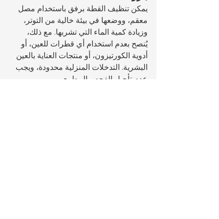
يمكن تنظيف القطة برفق باستخدام مصل 
معقم، ووضعها في بيئة خالية من التوتر، 
وزيادة كمية الماء التي تشربها. مع ذلك، 
يُنصح بعدم استخدام أي قطرات للعين، أو 
أدوية الكورتيزون، أو منتجات العناية بالعين 
البشرية. التدخلات المنزلية محدودة، ويجب 
عدم تأجيل الفحص البيطري.
قطتي تفقد شهيتها عند ظهور 
جفنها الثالث. هل يمكن أن يكون 
لهذا علاقة؟
نعم. يُعد فقدان الشهية عرضًا هامًا لأمراض 
جهازية، وغالبًا ما يرتبط بظهور الجفن 
الثالث. يمكن أن يؤدي اضطراب الجهاز 
الهضمي، والالتهابات الفيروسية، والألم إلى 
فقدان الشهية وظهور الجفن الثالث معًا. هذا 
المزيج يجعل الحالة طارئة.
لماذا يؤثر الجفاف على الجفن 
الثالث؟