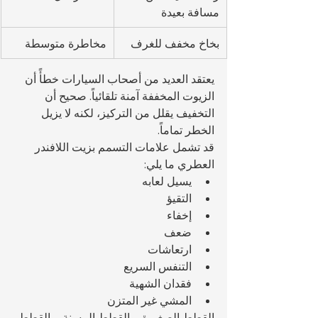
مسافة بعيدة
بخاخ مخفف للغرف
مخاطرة متوسطة
يعتقد العديد من أصحاب السيارات خطأً أن 
الزيوت المخففة آمنة تلقائياً. صحيح أن 
التخفيف يقلل من التركيز، لكنه لا يزيل 
الخطر تماماً.
قد تشمل علامات التسمم بزيت اللافندر 
العطري ما يلي:
يسيل لعابه
التقيؤ
إخفاء
ضعف
ارتعاشات
التنفس السريع
فقدان الشهية
المشي غير المتزن
القطط الصغيرة، والقطط المسنة، والقطط 