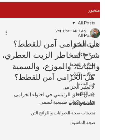
منشور
All Posts
Vet. Ebru ARIKAN
All Posts
هل الخزامى آمن للقطط؟
صِحّة القطط
شرح لمخاطر الزيت العطري،
صِحّة الكلاب
والنبات، والموزع، والسمية
سلالات القطط
سلالات الكلاب
هل الخزامى آمن للقطط؟
عن القطط
لا يُعتبر الخزامى 
عن الكلاب
يكمن القلق الرئيسي في احتواء الخزامى 
على مركبات طبيعية تُسمى 
القطط والكلاب
تحديثات صحة الحيوانات واللوائح التن
صحة الماشية