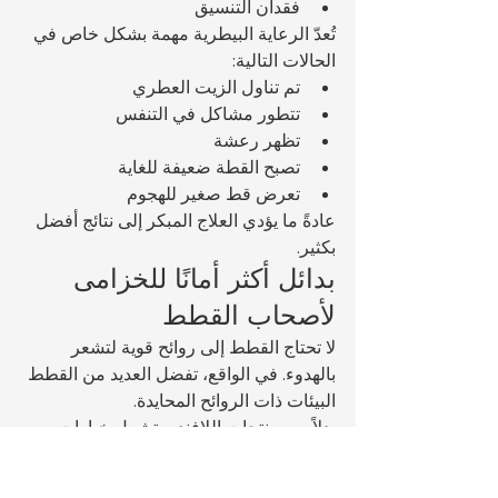
فقدان التنسيق
تُعدّ الرعاية البيطرية مهمة بشكل خاص في 
الحالات التالية:
تم تناول الزيت العطري
تتطور مشاكل في التنفس
تظهر رعشة
تصبح القطة ضعيفة للغاية
تعرض قط صغير للهجوم
عادةً ما يؤدي العلاج المبكر إلى نتائج أفضل 
بكثير.
بدائل أكثر أمانًا للخزامى 
لأصحاب القطط
لا تحتاج القطط إلى روائح قوية لتشعر 
بالهدوء. في الواقع، تفضل العديد من القطط 
البيئات ذات الروائح المحايدة.
بدلاً من منتجات اللافندر، تشمل خيارات 
تخفيف التوتر الأكثر أماناً ما يلي: