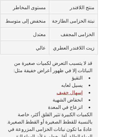
منتج اللافندر
مستوى المخاطر
نبتة الخزامى الطازجة
منخفض إلى متوسط
الخزامى المجفف
معتدل
زيت اللافندر العطري
عالي
قد لا يتسبب التعرض لكميات صغيرة من 
النباتات إلا في ظهور أعراض خفيفة مثل:
التقيؤ
يسيل لعابه
إسهال خفيف
انخفاض الشهية
انزعاج في المعدة
الكميات الكبيرة تثير القلق أكثر، خاصة 
بالنسبة للقطط الصغيرة أو القطط الصغيرة.
عادةً ما تكون نباتات الخزامى المزروعة في 
الهواء الطلق أقل خطورة لأن الهواء النقي 