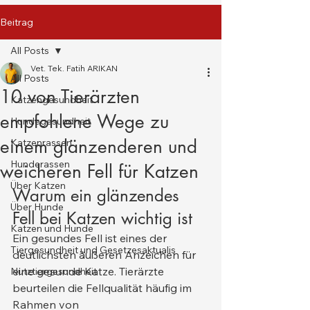
Beitrag
All Posts
Vet. Tek. Fatih ARIKAN
All Posts
10 von Tierärzten
Katzengesundheit
empfohlene Wege zu
Hundegesundheit
einem glänzenderen und
Katzenrassen
Hunderassen
weicheren Fell für Katzen
Über Katzen
Warum ein glänzendes 
Über Hunde
Fell bei Katzen wichtig ist
Katzen und Hunde
Ein gesundes Fell ist eines der 
Tiergesundheit und Gesetzesaktualis
deutlichsten äußeren Anzeichen für 
eine gesunde Katze. Tierärzte 
Nutztiergesundheit
beurteilen die Fellqualität häufig im 
Rahmen von 