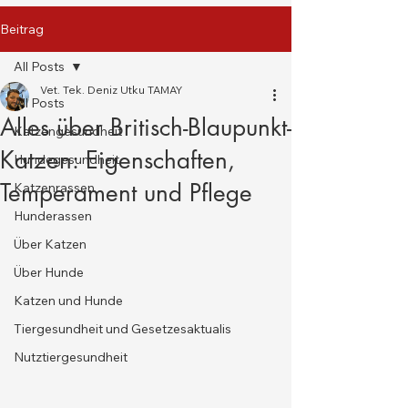
Beitrag
All Posts
Vet. Tek. Deniz Utku TAMAY
All Posts
Alles über Britisch-Blaupunkt-
Katzengesundheit
Katzen: Eigenschaften,
Hundegesundheit
Temperament und Pflege
Katzenrassen
Hunderassen
Über Katzen
Über Hunde
Katzen und Hunde
Tiergesundheit und Gesetzesaktualis
Nutztiergesundheit