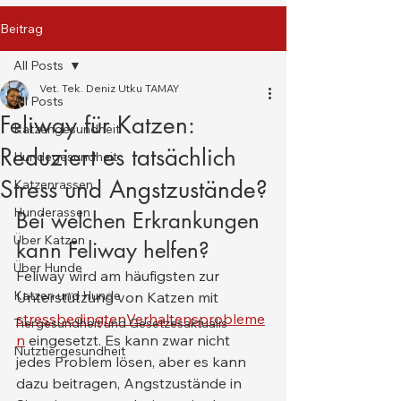
Beitrag
All Posts
Vet. Tek. Deniz Utku TAMAY
All Posts
Feliway für Katzen:
Katzengesundheit
Reduziert es tatsächlich
Hundegesundheit
Stress und Angstzustände?
Katzenrassen
Hunderassen
Bei welchen Erkrankungen 
Über Katzen
kann Feliway helfen?
Über Hunde
Feliway wird am häufigsten zur 
Katzen und Hunde
Unterstützung von Katzen mit 
stressbedingten
Verhaltensprobleme
Tiergesundheit und Gesetzesaktualis
n
 eingesetzt. Es kann zwar nicht 
Nutztiergesundheit
jedes Problem lösen, aber es kann 
dazu beitragen, Angstzustände in 