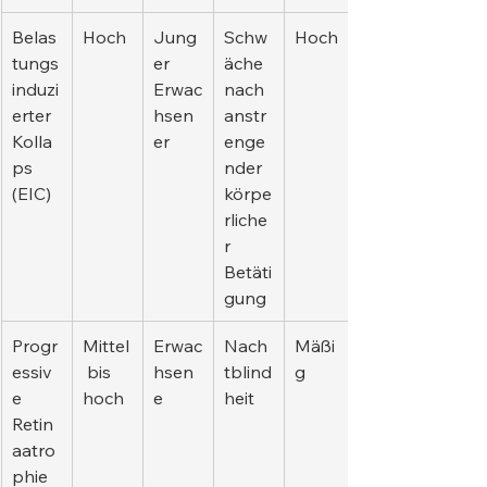
Belas
Hoch
Jung
Schw
Hoch
tungs
er 
äche 
induzi
Erwac
nach 
erter 
hsen
anstr
Kolla
er
enge
ps 
nder 
(EIC)
körpe
rliche
r 
Betäti
gung
Progr
Mittel
Erwac
Nach
Mäßi
essiv
 bis 
hsen
tblind
g
e 
hoch
e
heit
Retin
aatro
phie 