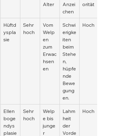
Alter
Anzei
orität
chen
Hüftd
Sehr 
Vom 
Schwi
Hoch
yspla
hoch
Welp
erigke
sie
en 
iten 
zum 
beim 
Erwac
Stehe
hsen
n, 
en
hüpfe
nde 
Bewe
gung
en.
Ellen
Sehr 
Welp
Lahm
Hoch
boge
hoch
e bis 
heit 
ndys
junge
der 
plasie
r 
Vorde