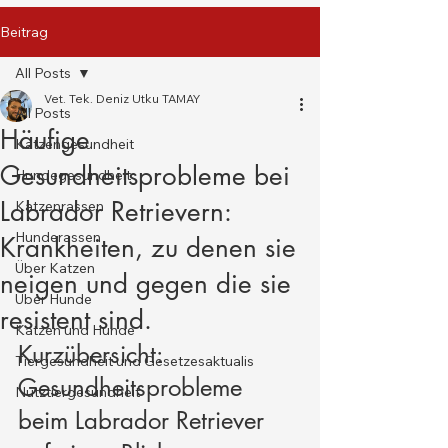
Beitrag
All Posts
Vet. Tek. Deniz Utku TAMAY
All Posts
Häufige
Katzengesundheit
Gesundheitsprobleme bei
Hundegesundheit
Labrador Retrievern:
Katzenrassen
Hunderassen
Krankheiten, zu denen sie
Über Katzen
neigen und gegen die sie
Über Hunde
resistent sind.
Katzen und Hunde
Kurzübersicht: 
Tiergesundheit und Gesetzesaktualis
Gesundheitsprobleme 
Nutztiergesundheit
beim Labrador Retriever 