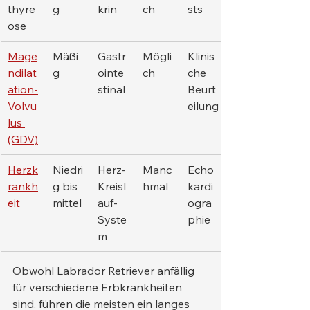
thyre
g
krin
ch
sts
ose
Mage
Mäßi
Gastr
Mögli
Klinis
ndilat
g
ointe
ch
che 
ation-
stinal
Beurt
Volvu
eilung
lus 
(GDV)
Herzk
Niedri
Herz-
Manc
Echo
rankh
g bis 
Kreisl
hmal
kardi
eit
mittel
auf-
ogra
Syste
phie
m
Obwohl Labrador Retriever anfällig 
für verschiedene Erbkrankheiten 
sind, führen die meisten ein langes 