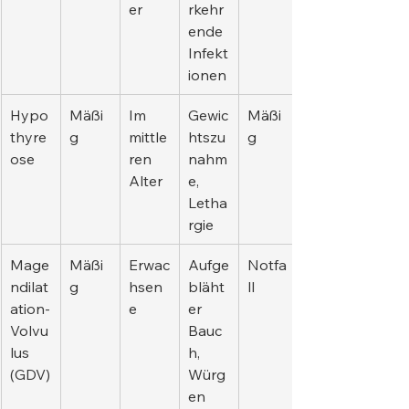
er
rkehr
ende 
Infekt
ionen
Hypo
Mäßi
Im 
Gewic
Mäßi
thyre
g
mittle
htszu
g
ose
ren 
nahm
Alter
e, 
Letha
rgie
Mage
Mäßi
Erwac
Aufge
Notfa
ndilat
g
hsen
bläht
ll
ation-
e
er 
Volvu
Bauc
lus 
h, 
(GDV)
Würg
en