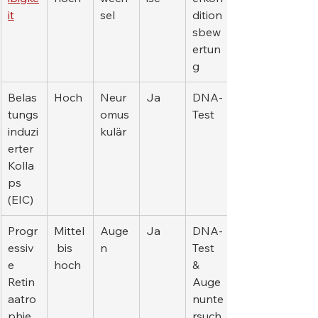
it
sel
dition
sbew
ertun
g
Belas
Hoch
Neur
Ja
DNA-
tungs
omus
Test
induzi
kulär
erter 
Kolla
ps 
(EIC)
Progr
Mittel
Auge
Ja
DNA-
essiv
 bis 
n
Test 
e 
hoch
& 
Retin
Auge
aatro
nunte
phie 
rsuch