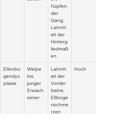
hüpfen
der 
Gang, 
Lahmh
eit der 
Hinterg
liedmaß
en
Ellenbo
Welpe 
Lahmh
Hoch
gendys
bis 
eit der 
plasie
junger 
Vorder
Erwach
beine, 
sener
Ellboge
nschme
rzen
Arthros
Erwach
Gelenk
Mittel 
e
sene 
steife, 
bis 