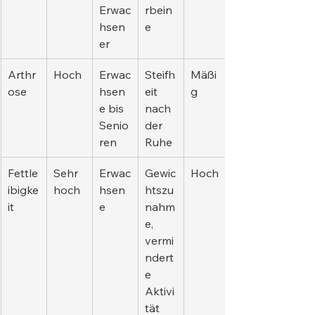
Erwac
rbein
hsen
e
er
Arthr
Hoch
Erwac
Steifh
Mäßi
ose
hsen
eit 
g
e bis 
nach 
Senio
der 
ren
Ruhe
Fettle
Sehr 
Erwac
Gewic
Hoch
ibigke
hoch
hsen
htszu
it
e
nahm
e, 
vermi
ndert
e 
Aktivi
tät