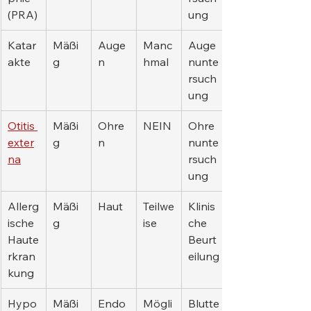
(PRA)
ung
Katar
Mäßi
Auge
Manc
Auge
akte
g
n
hmal
nunte
rsuch
ung
Otitis 
Mäßi
Ohre
NEIN
Ohre
exter
g
n
nunte
na
rsuch
ung
Allerg
Mäßi
Haut
Teilwe
Klinis
ische 
g
ise
che 
Haute
Beurt
rkran
eilung
kung
Hypo
Mäßi
Endo
Mögli
Blutte