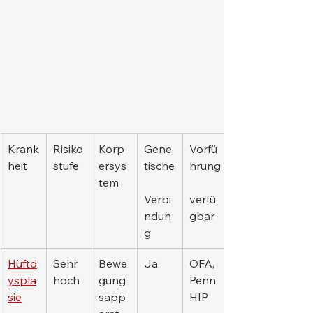
Krank
Risiko
Körp
Gene
Vorfü
heit
stufe
ersys
tische
hrung
tem
Verbi
verfü
ndun
gbar
g
Hüftd
Sehr 
Bewe
Ja
OFA, 
yspla
hoch
gung
Penn
sie
sapp
HIP