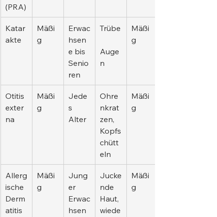
(PRA)
Katar
Mäßi
Erwac
Trübe
Mäßi
akte
g
hsen
g
e bis 
Auge
Senio
n
ren
Otitis 
Mäßi
Jede
Ohre
Mäßi
exter
g
s 
nkrat
g
na
Alter
zen, 
Kopfs
chütt
eln
Allerg
Mäßi
Jung
Jucke
Mäßi
ische 
g
er 
nde 
g
Derm
Erwac
Haut, 
atitis
hsen
wiede