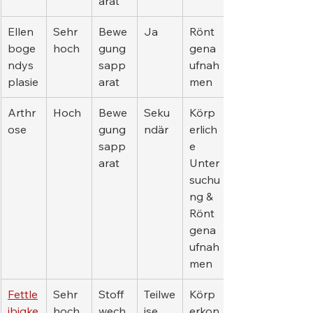
arat
Ellen
Sehr 
Bewe
Ja
Rönt
boge
hoch
gung
gena
ndys
sapp
ufnah
plasie
arat
men
Arthr
Hoch
Bewe
Seku
Körp
ose
gung
ndär
erlich
sapp
e 
arat
Unter
suchu
ng & 
Rönt
gena
ufnah
men
Fettle
Sehr 
Stoff
Teilwe
Körp
ibigke
hoch
wech
ise
erkon