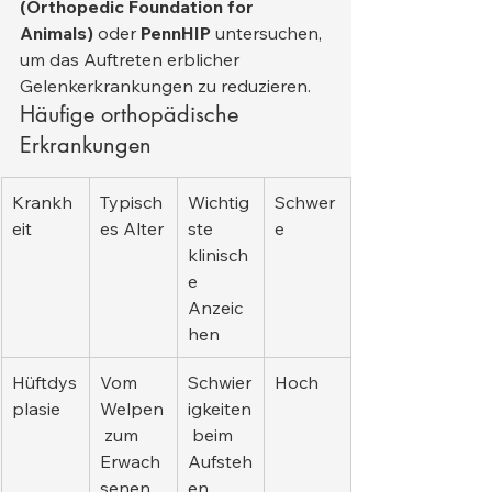
(Orthopedic Foundation for 
Animals)
 oder 
PennHIP
 untersuchen, 
um das Auftreten erblicher 
Gelenkerkrankungen zu reduzieren.
Häufige orthopädische 
Erkrankungen
Krankh
Typisch
Wichtig
Schwer
eit
es Alter
ste 
e
klinisch
e 
Anzeic
hen
Hüftdys
Vom 
Schwier
Hoch
plasie
Welpen
igkeiten
 zum 
 beim 
Erwach
Aufsteh
senen
en, 