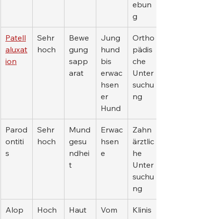
ebun
g
Patell
Sehr 
Bewe
Jung
Ortho
aluxat
hoch
gung
hund 
pädis
ion
sapp
bis 
che 
arat
erwac
Unter
hsen
suchu
er 
ng
Hund
Parod
Sehr 
Mund
Erwac
Zahn
ontiti
hoch
gesu
hsen
ärztlic
s
ndhei
e
he 
t
Unter
suchu
ng
Alop
Hoch
Haut
Vom 
Klinis