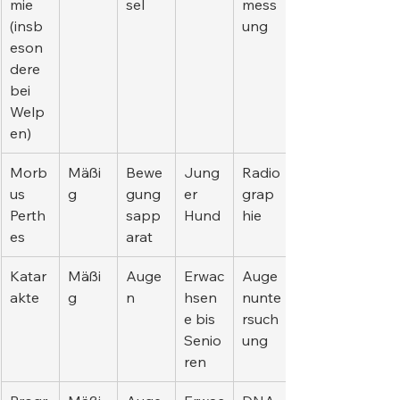
mie 
sel
mess
(insb
ung
eson
dere 
bei 
Welp
en)
Morb
Mäßi
Bewe
Jung
Radio
us 
g
gung
er 
grap
Perth
sapp
Hund
hie
es
arat
Katar
Mäßi
Auge
Erwac
Auge
akte
g
n
hsen
nunte
e bis 
rsuch
Senio
ung
ren