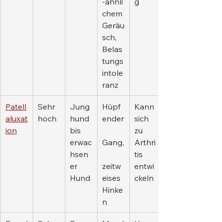
-ähnli
g
chem 
Geräu
sch, 
Belas
tungs
intole
ranz
Patell
Sehr 
Jung
Hüpf
Kann 
aluxat
hoch
hund 
ender
sich 
ion
bis 
zu 
erwac
Gang,
Arthri
hsen
tis 
er 
zeitw
entwi
Hund
eises 
ckeln
Hinke
n