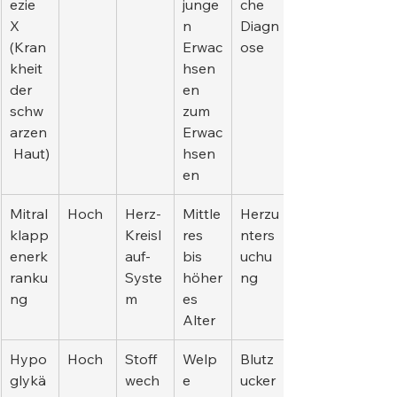
ezie 
junge
che 
X 
n 
Diagn
(Kran
Erwac
ose
kheit 
hsen
der 
en 
schw
zum 
arzen
Erwac
 Haut)
hsen
en
Mitral
Hoch
Herz-
Mittle
Herzu
klapp
Kreisl
res 
nters
enerk
auf-
bis 
uchu
ranku
Syste
höher
ng
ng
m
es 
Alter
Hypo
Hoch
Stoff
Welp
Blutz
glykä
wech
e
ucker