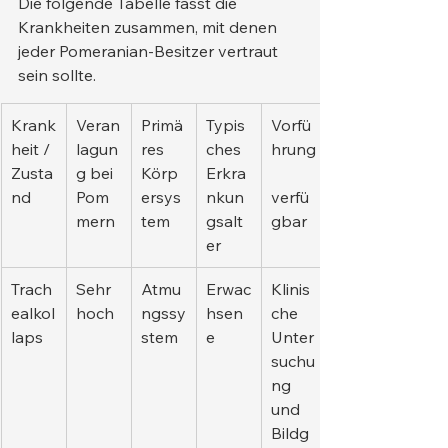
Die folgende Tabelle fasst die 
Krankheiten zusammen, mit denen 
jeder Pomeranian-Besitzer vertraut 
sein sollte.
Krank
Veran
Primä
Typis
Vorfü
heit / 
lagun
res 
ches 
hrung
Zusta
g bei 
Körp
Erkra
nd
Pom
ersys
nkun
verfü
mern
tem
gsalt
gbar
er
Trach
Sehr 
Atmu
Erwac
Klinis
ealkol
hoch
ngssy
hsen
che 
laps
stem
e
Unter
suchu
ng 
und 
Bildg