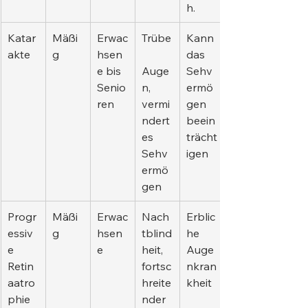
h.
Katar
Mäßi
Erwac
Trübe
Kann 
akte
g
hsen
das 
e bis 
Auge
Sehv
Senio
n, 
ermö
ren
vermi
gen 
ndert
beein
es 
trächt
Sehv
igen
ermö
gen
Progr
Mäßi
Erwac
Nach
Erblic
essiv
g
hsen
tblind
he 
e 
e
heit, 
Auge
Retin
fortsc
nkran
aatro
hreite
kheit
phie 
nder 