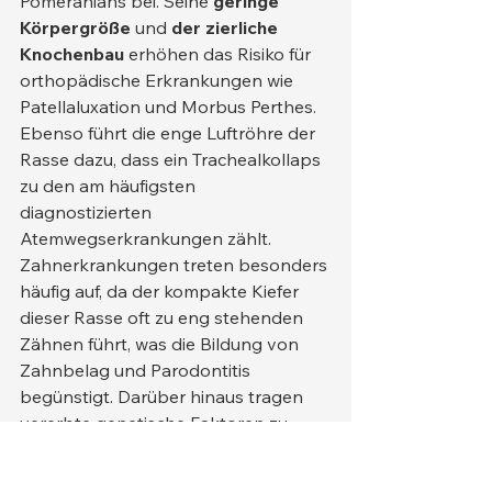
Pomeranians bei. Seine 
geringe 
Körpergröße
 und 
der zierliche 
Knochenbau
 erhöhen das Risiko für 
orthopädische Erkrankungen wie 
Patellaluxation und Morbus Perthes. 
Ebenso führt die enge Luftröhre der 
Rasse dazu, dass ein Trachealkollaps 
zu den am häufigsten 
diagnostizierten 
Atemwegserkrankungen zählt.
Zahnerkrankungen treten besonders 
häufig auf, da der kompakte Kiefer 
dieser Rasse oft zu eng stehenden 
Zähnen führt, was die Bildung von 
Zahnbelag und Parodontitis 
begünstigt. Darüber hinaus tragen 
vererbte genetische Faktoren zu 
Erkrankungen wie der progressiven 
Retinaatrophie, Alopecia X und 