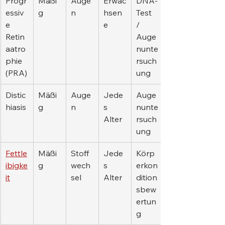
Progr
Mäßi
Auge
Erwac
DNA-
essiv
g
n
hsen
Test 
e 
e
/ 
Retin
Auge
aatro
nunte
phie 
rsuch
(PRA)
ung
Distic
Mäßi
Auge
Jede
Auge
hiasis
g
n
s 
nunte
Alter
rsuch
ung
Fettle
Mäßi
Stoff
Jede
Körp
ibigke
g
wech
s 
erkon
it
sel
Alter
dition
sbew
ertun
g