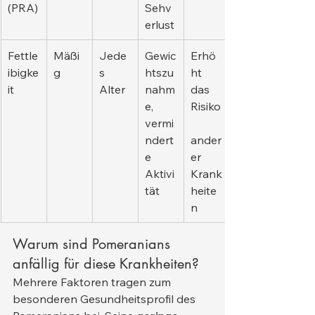
(PRA)
Sehv
erlust
Fettle
Mäßi
Jede
Gewic
Erhö
ibigke
g
s 
htszu
ht 
it
Alter
nahm
das 
e, 
Risiko
vermi
ndert
ander
e 
er 
Aktivi
Krank
tät
heite
n
Warum sind Pomeranians 
anfällig für diese Krankheiten?
Mehrere Faktoren tragen zum 
besonderen Gesundheitsprofil des 