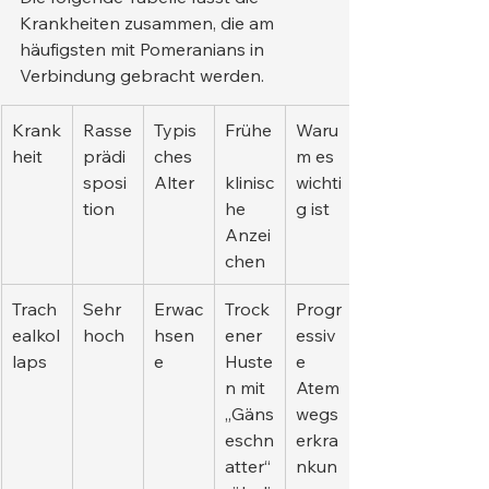
Krankheiten zusammen, die am 
häufigsten mit Pomeranians in 
Verbindung gebracht werden.
Krank
Rasse
Typis
Frühe
Waru
heit
prädi
ches 
m es 
sposi
Alter
klinisc
wichti
tion
he 
g ist
Anzei
chen
Trach
Sehr 
Erwac
Trock
Progr
ealkol
hoch
hsen
ener 
essiv
laps
e
Huste
e 
n mit 
Atem
„Gäns
wegs
eschn
erkra
atter“
nkun