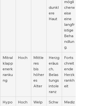
mögli
dunkl
cherw
ere 
eise 
Haut
eine 
langfr
istige 
Beha
ndlun
g.
Mitral
Hoch
Mittle
Herzg
Forts
klapp
res 
eräus
chreit
enerk
bis 
ch, 
ende 
ranku
höher
Belas
Herzk
ng
es 
tungs
rankh
Alter
intole
eit
ranz
Hypo
Hoch 
Welp
Schw
Mediz