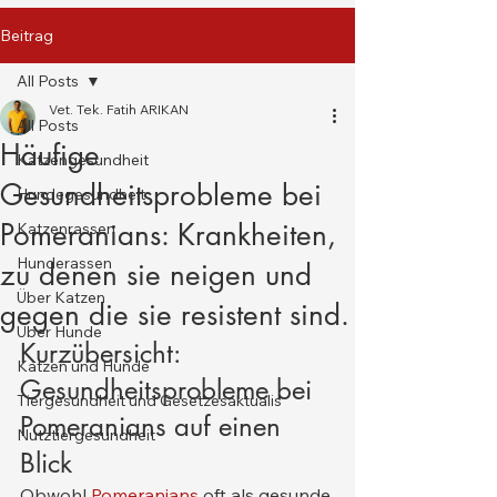
Beitrag
All Posts
Vet. Tek. Fatih ARIKAN
All Posts
Häufige
Katzengesundheit
Gesundheitsprobleme bei
Hundegesundheit
Pomeranians: Krankheiten,
Katzenrassen
Hunderassen
zu denen sie neigen und
Über Katzen
gegen die sie resistent sind.
Über Hunde
Kurzübersicht: 
Katzen und Hunde
Gesundheitsprobleme bei 
Tiergesundheit und Gesetzesaktualis
Pomeranians auf einen 
Nutztiergesundheit
Blick
Obwohl 
Pomeranians
 oft als gesunde 