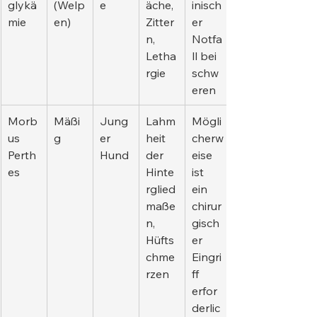
glykä
(Welp
e
äche, 
inisch
mie
en)
Zitter
er 
n, 
Notfa
Letha
ll bei 
rgie
schw
eren
Morb
Mäßi
Jung
Lahm
Mögli
us 
g
er 
heit 
cherw
Perth
Hund
der 
eise 
es
Hinte
ist 
rglied
ein 
maße
chirur
n, 
gisch
Hüfts
er 
chme
Eingri
rzen
ff 
erfor
derlic