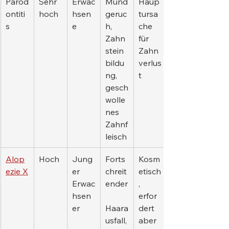
Parod
Sehr 
Erwac
Mund
Haup
ontiti
hoch
hsen
geruc
tursa
s
e
h, 
che 
Zahn
für 
stein
Zahn
bildu
verlus
ng, 
t
gesch
wolle
nes 
Zahnf
leisch
Alop
Hoch
Jung
Forts
Kosm
ezie X
er 
chreit
etisch
Erwac
ender
, 
hsen
erfor
er
Haara
dert 
usfall,
aber 