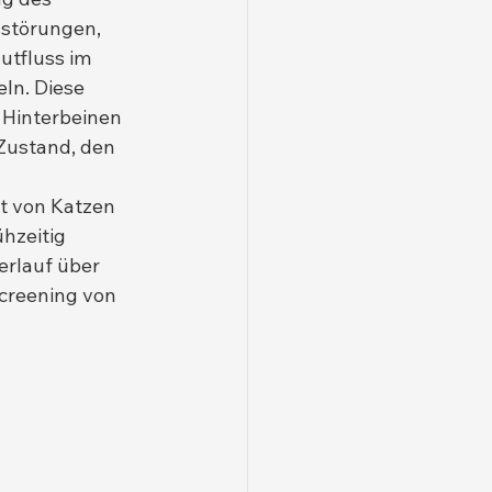
störungen, 
utfluss im 
ln. Diese 
n Hinterbeinen 
Zustand, den 
t von Katzen 
hzeitig 
erlauf über 
creening von 