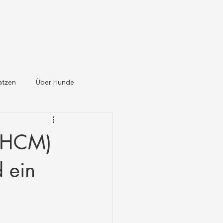
atzen
Über Hunde
 (HCM)
d ein