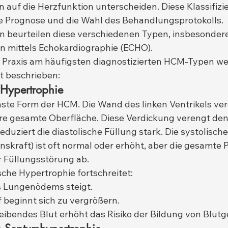
auf die Herzfunktion unterscheiden. Diese Klassifizie
e Prognose und die Wahl des Behandlungsprotokolls. 
en beurteilen diese verschiedenen Typen, insbesonde
 mittels Echokardiographie (ECHO).
en Praxis am häufigsten diagnostizierten HCM-Typen we
rt beschrieben:
 Hypertrophie
chste Form der HCM. Die Wand des linken Ventrikels verd
re gesamte Oberfläche. Diese Verdickung verengt den
duziert die diastolische Füllung stark. Die systolisch
nskraft) ist oft normal oder erhöht, aber die gesamte
 Füllungsstörung ab.
che Hypertrophie fortschreitet:
s Lungenödems steigt.
f beginnt sich zu vergrößern.
eibendes Blut erhöht das Risiko der Bildung von Blutg