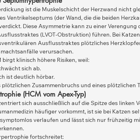
e Septumhypertrophie
Verdickung ist die Muskelschicht der Herzwand nicht gl
e des Ventrikelseptums (der Wand, die die beiden Herzk
 verdickt. Diese Asymmetrie kann zu einer Verengung 
Ausflusstraktes (LVOT-Obstruktion) führen. Bei Katzen
ventrikulären Ausflusstraktes plötzliches Herzklopfe
machtsanfälle verursachen.
irgt klinisch höhere Risiken, weil:
chwächt sich ab.
h ist deutlich hörbar.
s plötzlichen Zusammenbruchs und eines plötzlichen T
rtrophie (HCM vom Apex-Typ)
ntriert sich ausschließlich auf die Spitze des linken Ve
umanmedizin häufiger vorkommt, ist sie bei Katzen selt
ymptomlos verlaufen und lässt sich nur frühzeitig mit
erkennen.
pertrophie fortschreitet: