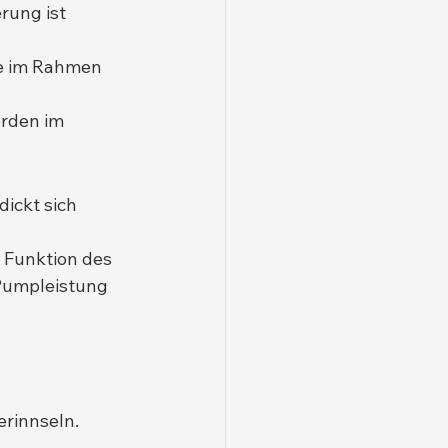
rung ist 
re im Rahmen 
rden im 
ickt sich 
 
e Funktion des 
 Pumpleistung 
erinnseln.