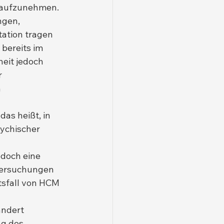
 aufzunehmen.
ngen, 
ation tragen 
 bereits im 
eit jedoch 
 
 
as heißt, in 
ychischer 
doch eine 
tersuchungen 
tsfall von HCM 
ändert 
g des 