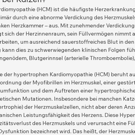
diomyopathie (HCM) ist die häufigste Herzerkrankung
rimär durch eine abnorme Verdickung des Herzmuskels
inken Herzkammer – aus. Mit zunehmender Verdickung
t sich der Herzinnenraum, sein Füllvermögen nimmt a
rbeiten, um ausreichend sauerstoffreiches Blut in den
 kann dies zu schwerwiegenden klinischen Folgen füh
ungenödem, Blutgerinnsel (arterielle Thromboembolie)
ie der hypertrophen Kardiomyopathie (HCM) beruht au
rdnung der Myofibrillen im Herzmuskel, einer gestör
ziumfunktion und dem Auftreten einer hypertrophische
etischen Mutationen. Insbesondere bei manchen Katze
trophie) der Herzmuskelzellen, nicht aber deren Anzah
nischen Leistungsfähigkeit des Herzens. Diese Hyper
izitätsverlust des Herzmuskels und verursacht eine Fü
 Dysfunktion bezeichnet wird. Das heißt, der Herzmuske