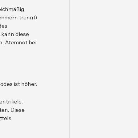
eichmäßig 
ammern trennt) 
des 
 kann diese 
n, Atemnot bei 
odes ist höher.
ntrikels. 
en. Diese 
tels 