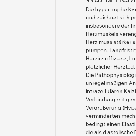
Die hypertrophe Kar
und zeichnet sich p
insbesondere der l
Herzmuskels vereng
Herz muss stärker a
pumpen. Langfristig
Herzinsuffizienz, L
plötzlicher Herztod.
Die Pathophysiolog
unregelmäßigen Ano
intrazellulären Kal
Verbindung mit gen
Vergrößerung (Hyper
verminderten mecha
bedingt einen Elast
die als diastolische