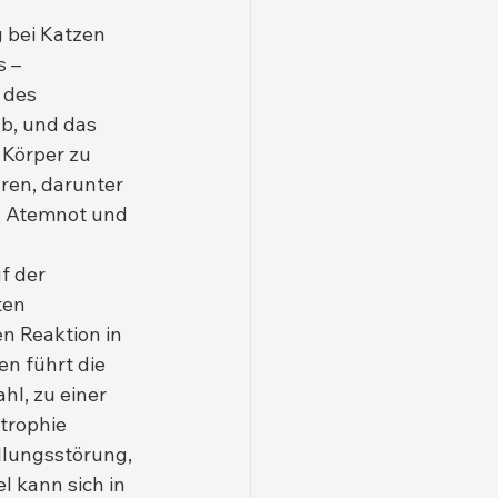
 bei Katzen 
 – 
 des 
b, und das 
 Körper zu 
ren, darunter 
, Atemnot und 
f der 
ten 
n Reaktion in 
n führt die 
l, zu einer 
trophie 
llungsstörung, 
l kann sich in 