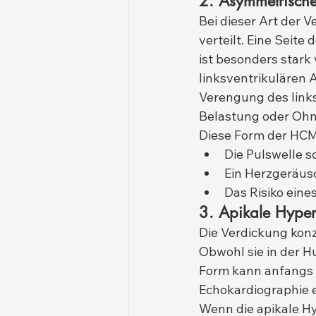
2. Asymmetrisch
Bei dieser Art der 
verteilt. Eine Seit
ist besonders stark
linksventrikulären 
Verengung des links
Belastung oder Ohn
Diese Form der HCM b
Die Pulswelle s
Ein Herzgeräusc
Das Risiko eine
3. Apikale Hype
Die Verdickung konze
Obwohl sie in der H
Form kann anfangs s
Echokardiographie 
Wenn die apikale Hy