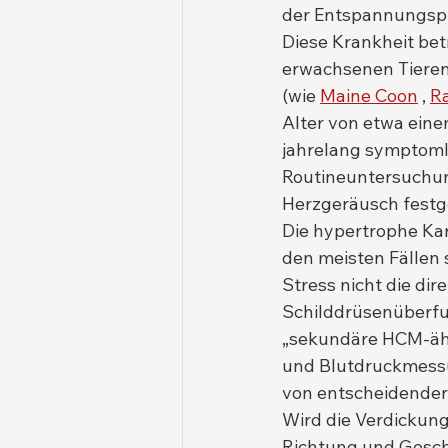
der Entspannungsph
Diese Krankheit betr
erwachsenen Tieren 
(wie 
Maine Coon
 , 
R
Alter von etwa einem
jahrelang symptoml
Routineuntersuchun
Herzgeräusch festge
Die hypertrophe Kar
den meisten Fällen
Stress nicht die di
Schilddrüsenüberfu
„sekundäre HCM-ähn
und Blutdruckmessu
von entscheidende
Wird die Verdickung
Richtung und Geschw