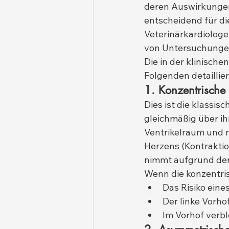
deren Auswirkungen 
entscheidend für di
Veterinärkardiolog
von Untersuchungen
Die in der klinisch
Folgenden detaillie
1. Konzentrische
Dies ist die klassis
gleichmäßig über ih
Ventrikelraum und re
Herzens (Kontraktio
nimmt aufgrund der
Wenn die konzentris
Das Risiko eine
Der linke Vorho
Im Vorhof verbl