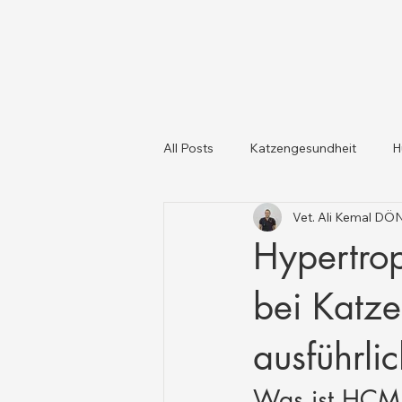
All Posts
Katzengesundheit
H
Vet. Ali Kemal D
Katzen und Hunde
Tiergesun
Hypertro
bei Katze
ausführli
Was ist HCM