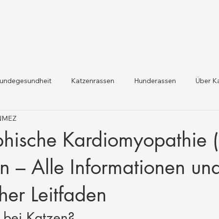
undegesundheit
Katzenrassen
Hunderassen
Über K
ÖNMEZ
dheit und Gesetzesaktualis
Nutztiergesundheit
phische Kardiomyopathie
n – Alle Informationen un
cher Leitfaden
 bei Katzen?