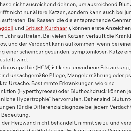
ase nicht ausreichend dehnen, um ausreichend Blut
ifft nicht nur ältere Katzen, sondern kann auch bei ju
auftreten. Bei Rassen, die die entsprechende Genmut
agdoll
 und 
Britisch Kurzhaar
 ), können erste Anzeichen
 Jahr auftreten. Bei vielen Katzen verläuft die Krankh
os, und der Verdacht kann aufkommen, wenn bei einer
g einer scheinbar gesunden, symptomlosen Katze ein
stellt wird.
diomyopathie (HCM) ist keine erworbene Erkrankung; d
 sind unsachgemäße Pflege, Mangelernährung oder ps
rekte Ursache. Bestimmte Erkrankungen wie eine 
nktion (Hyperthyreose) oder Bluthochdruck können je
liche Hypertrophie“ hervorrufen. Daher sind Blutun
ngen für die Differenzialdiagnose bei jedem Verdach
r Bedeutung.
 der Herzwand nicht behandelt, nimmt sie zu und ver
indigkeit des Blutflusses. Es kann zu einer Verengun