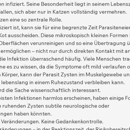
 infiziert. Seine Besonderheit liegt in seinem Lebensz
allen, sich aber nur in Katzen vollständig vermehren.
en eine so zentrale Rolle.
ziert ist, kann sie für eine begrenzte Zeit Parasitenei
Kot ausscheiden. Diese mikroskopisch kleinen Formen
Oberflächen verunreinigen und so eine Übertragung ü
rmöglichen – nicht nur durch direkten Kontakt mit a
ie Infektion überraschend häufig. Viele Menschen tr
hne es zu wissen, da die Symptome oft mild verlaufen o
m Körper, kann der Parasit Zysten im Muskelgewebe un
r lebenslang in einem Ruhezustand verbleiben kann.
d die Sache wissenschaftlich interessant.
sten Infektionen harmlos erscheinen, haben einige Fo
e ruhenden Zysten subtile neurologische oder 
ungen haben könnten.
 Veränderungen. Keine Gedankenkontrolle.
änderungen – in der Reaktionszeit, der Risikobereitsch