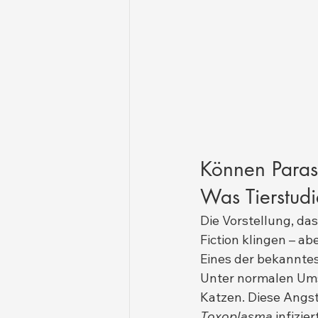
Können Parasi
Was Tierstud
Die Vorstellung, da
Fiction klingen – ab
Eines der bekanntest
Unter normalen Ums
Katzen. Diese Angstr
Toxoplasma
 infizi