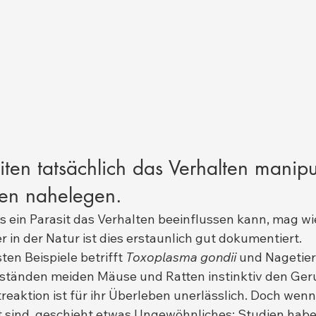
ten tatsächlich das Verhalten manipu
ien nahelegen.
ss ein Parasit das Verhalten beeinflussen kann, mag wi
er in der Natur ist dies erstaunlich gut dokumentiert.
en Beispiele betrifft 
Toxoplasma gondii
 und Nagetier
tänden meiden Mäuse und Ratten instinktiv den Ger
eaktion ist für ihr Überleben unerlässlich. Doch wenn 
ert sind, geschieht etwas Ungewöhnliches: Studien habe