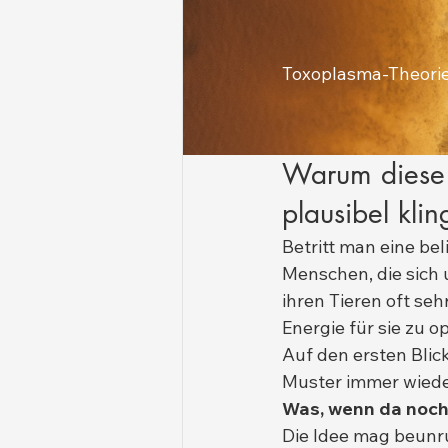
Toxoplasma-Theori
Warum diese 
plausibel klin
Betritt man eine bel
Menschen, die sich
ihren Tieren oft seh
Energie für sie zu o
Auf den ersten Blic
Muster immer wieder
Was, wenn da noch
Die Idee mag beunruh