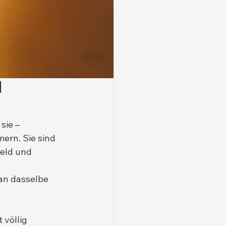
 
sie – 
rn. Sie sind 
Geld und 
an dasselbe 
 völlig 