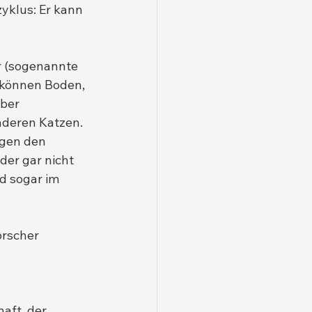
yklus: Er kann 
er (sogenannte 
 können Boden, 
ber 
nderen Katzen.
agen den 
der gar nicht 
d sogar im 
rscher 
aft, der 