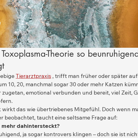
e
Toxoplasma-Theorie so beunruhigend
gt
iebige 
Tierarztpraxis
 , trifft man früher oder später auf 
 um 10, 20, manchmal sogar 30 oder mehr Katzen kümme
r zugetan, emotional verbunden und bereit, viel Zeit, 
pfern.
k wirkt das wie übertriebenes Mitgefühl. Doch wenn m
 beobachtet, taucht eine seltsame Frage auf:
 mehr dahintersteckt?
igend, ja sogar kontrovers klingen – doch sie ist nicht