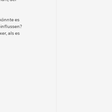
könnte es 
einflussen?
er, als es 