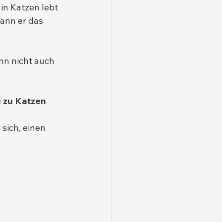
r in Katzen lebt 
ann er das 
nn nicht auch 
 zu Katzen 
sich, einen 