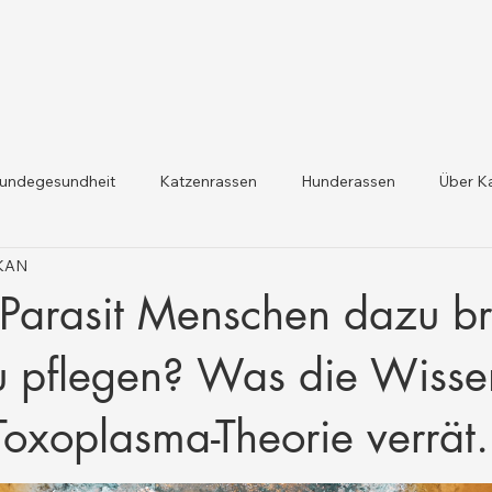
undegesundheit
Katzenrassen
Hunderassen
Über K
IKAN
dheit und Gesetzesaktualis
Nutztiergesundheit
 Parasit Menschen dazu br
u pflegen? Was die Wisse
Toxoplasma-Theorie verrät.