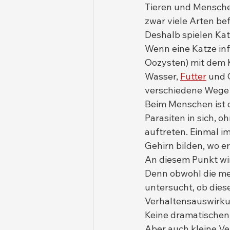
Tieren und Menschen
zwar viele Arten bef
Deshalb spielen Katz
Wenn eine Katze infi
Oozysten) mit dem 
Wasser, 
Futter
 und 
verschiedene Wege e
Beim Menschen ist d
Parasiten in sich, o
auftreten. Einmal i
Gehirn bilden, wo e
An diesem Punkt wir
Denn obwohl die mei
untersucht, ob dies
Verhaltensauswirk
Keine dramatischen
Aber auch kleine Ver