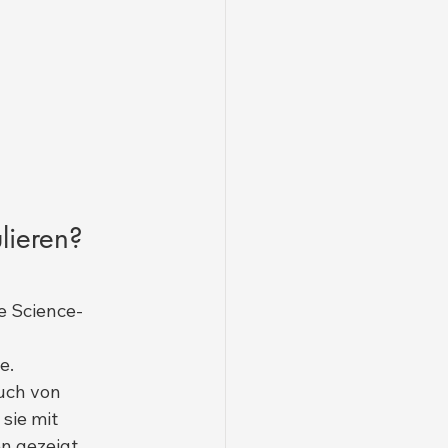
lieren? 
e Science-
e.
uch von 
sie mit 
n gezeigt, 