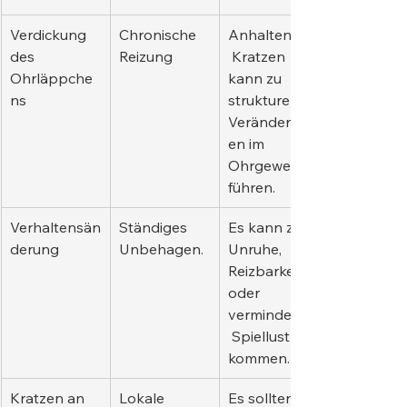
Verdickung 
Chronische 
Anhaltendes
des 
Reizung
 Kratzen 
Ohrläppche
kann zu 
ns
strukturellen 
Veränderung
en im 
Ohrgewebe 
führen.
Verhaltensän
Ständiges 
Es kann zu 
derung
Unbehagen.
Unruhe, 
Reizbarkeit 
oder 
verminderter
 Spiellust 
kommen.
Kratzen an 
Lokale 
Es sollten 