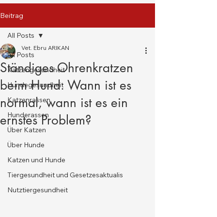
Beitrag
All Posts
Vet. Ebru ARIKAN
All Posts
Ständiges Ohrenkratzen
Katzengesundheit
beim Hund: Wann ist es
Hundegesundheit
normal, wann ist es ein
Katzenrassen
Hunderassen
ernstes Problem?
Über Katzen
Über Hunde
Katzen und Hunde
Tiergesundheit und Gesetzesaktualis
Nutztiergesundheit