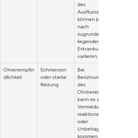
des 
Ausflusses 
können je 
nach 
zugrunde 
liegender 
Erkrankung 
variieren.
Ohrenempfin
Schmerzen 
Bei 
dlichkeit
oder starke 
Berührung 
Reizung
des 
Ohrbereichs 
kann es zu 
Vermeidungs
reaktionen 
oder 
Unbehagen 
kommen.