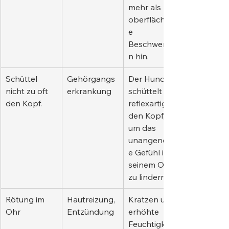
mehr als nur 
oberflächlich
e 
Beschwerde
n hin.
Schüttel 
Gehörgangs
Der Hund 
nicht zu oft 
erkrankung
schüttelt 
den Kopf.
reflexartig 
den Kopf, 
um das 
unangenehm
e Gefühl in 
seinem Ohr 
zu lindern.
Rötung im 
Hautreizung, 
Kratzen und 
Ohr
Entzündung
erhöhte 
Feuchtigkeit 