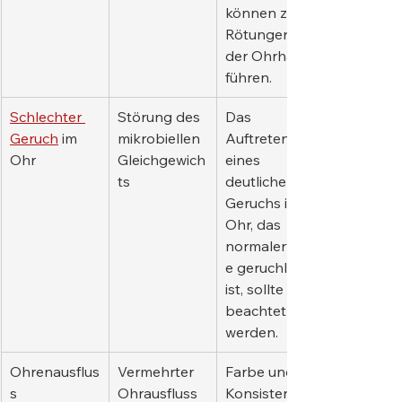
können zu 
Rötungen 
der Ohrhaut 
führen.
Schlechter 
Störung des 
Das 
Geruch
 im 
mikrobiellen 
Auftreten 
Ohr
Gleichgewich
eines 
ts
deutlichen 
Geruchs im 
Ohr, das 
normalerweis
e geruchlos 
ist, sollte 
beachtet 
werden.
Ohrenausflus
Vermehrter 
Farbe und 
s
Ohrausfluss
Konsistenz 