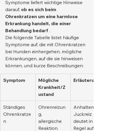
Symptome liefert wichtige Hinweise 
darauf, 
ob es sich beim 
Ohrenkratzen um eine harmlose 
Erkrankung handelt, die einer 
Behandlung bedarf
 .
Die folgende Tabelle listet häufige 
Symptome auf, die mit Ohrenkratzen 
bei Hunden einhergehen, mögliche 
Erkrankungen, auf die sie hinweisen 
können, und kurze Beschreibungen:
Symptom
Mögliche 
Erläuterung
Krankheit/Z
ustand
Ständiges 
Ohrenreizun
Anhaltender 
Ohrenkratze
g, 
Juckreiz 
n
allergische 
deutet in der 
Reaktion.
Regel auf 