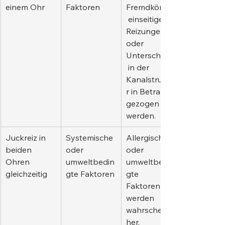
einem Ohr
Faktoren
Fremdkörper,
 einseitige 
Reizungen 
oder 
Unterschiede
 in der 
Kanalstruktu
r in Betracht 
gezogen 
werden.
Juckreiz in 
Systemische 
Allergische 
beiden 
oder 
oder 
Ohren 
umweltbedin
umweltbedin
gleichzeitig
gte Faktoren
gte 
Faktoren 
werden 
wahrscheinlic
her.