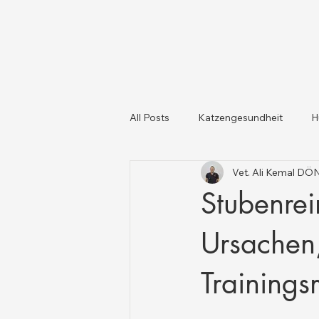
All Posts
Katzengesundheit
H
Vet. Ali Kemal D
Katzen und Hunde
Tiergesun
Stubenrei
Ursachen
Training