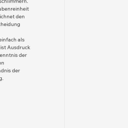
schlimmern.
ubenreinheit 
ichnet den 
cheidung 
infach als 
ist Ausdruck 
enntnis der 
on 
dnis der 
g.