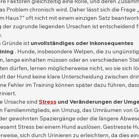
re Faktoren gleichzeitig eine Rolle, und deren Zusam
as Problem chronisch wird. Daher lässt sich die Frage
im Haus?“ oft nicht mit einem einzigen Satz beantworte
 der zugrunde liegenden Ursachen ist entscheidend fü
.
 Gründe ist 
unvollständiges oder inkonsequentes 
ining
 . Hunde, insbesondere Welpen, die zu ungünstig
n, lange einhalten müssen oder an verschiedenen Stel
ten dürfen, lernen möglicherweise nicht, wo sie sich lös
elt der Hund keine klare Unterscheidung zwischen dri
ine Fehler im Training können später dazu führen, das
iniert.
ge Ursache sind 
Stress
und Veränderungen der Umg
n Familienmitglieds, ein Umzug, das Umräumen von G
der gewohnten Spaziergänge oder die längere Abwese
lesamt Stress bei einem Hund auslösen. Gestresste H
eise, sich durch Urinieren zu erleichtern, da dies ein