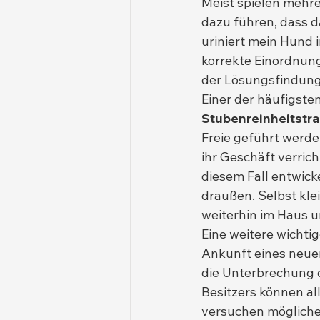
Meist spielen mehre
dazu führen, dass d
uriniert mein Hund 
korrekte Einordnung
der Lösungsfindung
Einer der häufigsten
Stubenreinheitstra
Freie geführt werde
ihr Geschäft verrich
diesem Fall entwick
draußen. Selbst kle
weiterhin im Haus ur
Eine weitere wichti
Ankunft eines neue
die Unterbrechung 
Besitzers können al
versuchen möglicherw