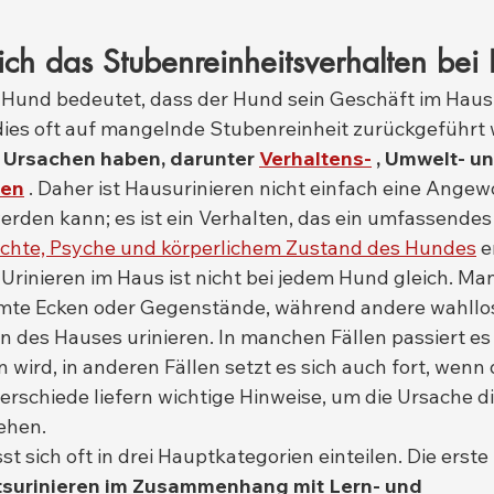
ich das Stubenreinheitsverhalten be
Hund bedeutet, dass der Hund sein Geschäft im Haus s
dies oft auf mangelnde Stubenreinheit zurückgeführt w
e Ursachen haben, darunter
Verhaltens-
, Umwelt- u
ren
 . Daher ist Hausurinieren nicht einfach eine Angewo
werden kann; es ist ein Verhalten, das ein umfassendes
hichte, Psyche und körperlichem Zustand des Hundes
 e
Urinieren im Haus ist nicht bei jedem Hund gleich. M
te Ecken oder Gegenstände, während andere wahllos
n des Hauses urinieren. In manchen Fällen passiert es
 wird, in anderen Fällen setzt es sich auch fort, wenn 
terschiede liefern wichtige Hinweise, um die Ursache d
ehen.
st sich oft in drei Hauptkategorien einteilen. Die erste 
tsurinieren im Zusammenhang mit Lern- und 