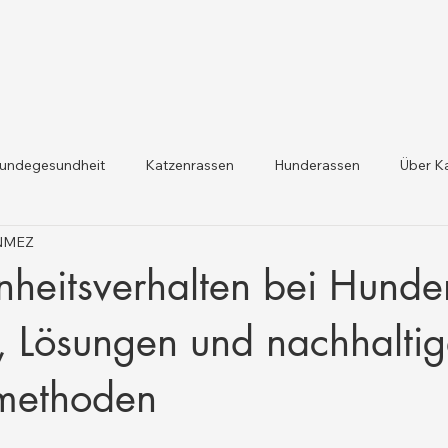
undegesundheit
Katzenrassen
Hunderassen
Über K
ÖNMEZ
dheit und Gesetzesaktualis
Nutztiergesundheit
nheitsverhalten bei Hunde
, Lösungen und nachhalti
smethoden