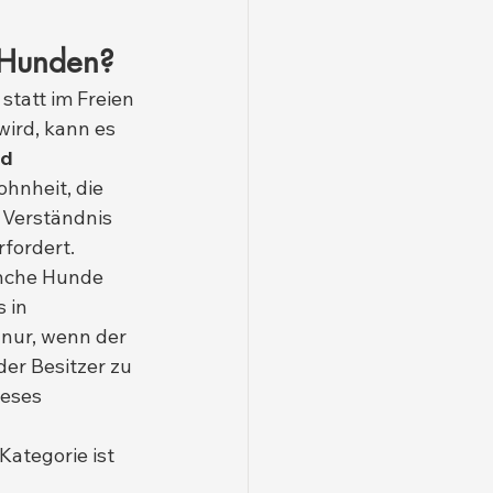
i Hunden?
tatt im Freien 
ird, kann es 
nd
hnheit, die 
 Verständnis 
rfordert.
anche Hunde 
 in 
 nur, wenn der 
der Besitzer zu 
ieses 
Kategorie ist 