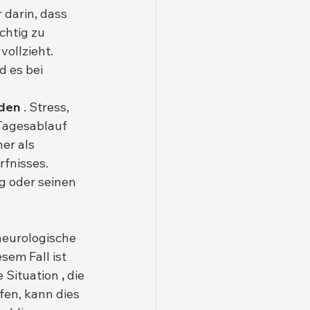
 darin, dass 
chtig zu 
ollzieht. 
 es bei 
nden
 . Stress, 
Tagesablauf 
er als 
fnisses. 
g oder seinen 
eurologische 
em Fall ist 
 Situation 
,
 die 
fen, kann dies 