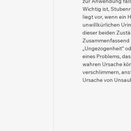
zur Anwendung fals
Wichtig ist, Stubenr
liegt vor, wenn ein
unwillkürlichen Uri
dieser beiden Zustä
Zusammenfassend läs
„Ungezogenheit“ ode
eines Problems, da
wahren Ursache kön
verschlimmern, ansta
Ursache von Unsaube