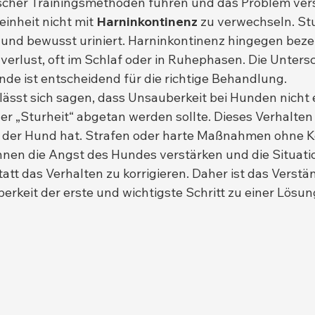
cher Trainingsmethoden führen und das Problem ver
einheit nicht mit 
Harninkontinenz
 zu verwechseln. St
 Hund bewusst uriniert. Harninkontinenz hingegen beze
nverlust, oft im Schlaf oder in Ruhephasen. Die Unters
nde ist entscheidend für die richtige Behandlung.
st sich sagen, dass Unsauberkeit bei Hunden nicht e
r „Sturheit“ abgetan werden sollte. Dieses Verhalten 
s der Hund hat. Strafen oder harte Maßnahmen ohne K
nen die Angst des Hundes verstärken und die Situati
tt das Verhalten zu korrigieren. Daher ist das Verstän
rkeit der erste und wichtigste Schritt zu einer Lösun