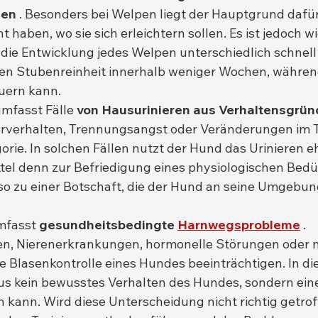
sen
 . Besonders bei Welpen liegt der Hauptgrund dafür
t haben, wo sie sich erleichtern sollen. Es ist jedoch wi
die Entwicklung jedes Welpen unterschiedlich schnell v
n Stubenreinheit innerhalb weniger Wochen, während
uern kann.
mfasst Fälle 
von Hausurinieren aus Verhaltensgrü
ierverhalten, Trennungsangst oder Veränderungen im 
gorie. In solchen Fällen nutzt der Hund das Urinieren eh
l denn zur Befriedigung eines physiologischen Bedür
so zu einer Botschaft, die der Hund an seine Umgebun
mfasst 
gesundheitsbedingte
Harnwegsprobleme
 . 
, Nierenerkrankungen, hormonelle Störungen oder n
 Blasenkontrolle eines Hundes beeinträchtigen. In dies
us kein bewusstes Verhalten des Hundes, sondern eine
en kann. Wird diese Unterscheidung nicht richtig getrof