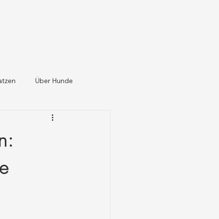
atzen
Über Hunde
n:
ge