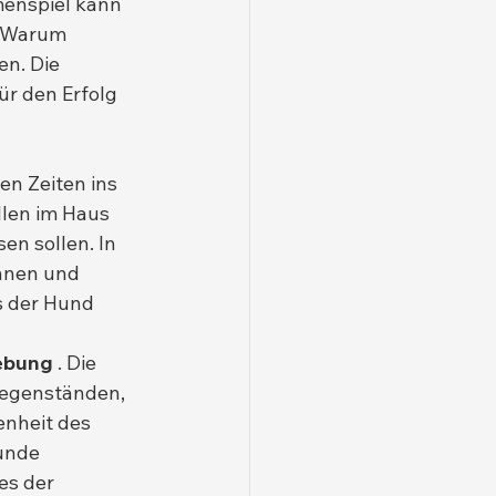
menspiel kann 
 „Warum 
n. Die 
r den Erfolg 
en Zeiten ins 
len im Haus 
en sollen. In 
nnen und 
s der Hund 
ebung
 . Die 
egenständen, 
nheit des 
unde 
es der 