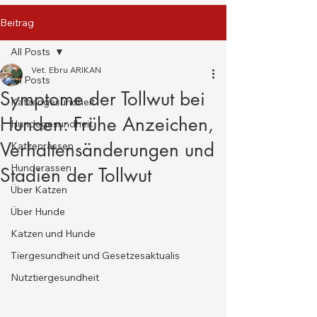
Beitrag
All Posts
Vet. Ebru ARIKAN
All Posts
Symptome der Tollwut bei
Katzengesundheit
Hunden: Frühe Anzeichen,
Hundegesundheit
Verhaltensänderungen und
Katzenrassen
Hunderassen
Stadien der Tollwut
Über Katzen
Über Hunde
Katzen und Hunde
Tiergesundheit und Gesetzesaktualis
Nutztiergesundheit