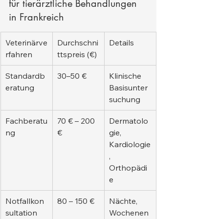
für tierärztliche Behandlungen 
in Frankreich
Veterinärve
Durchschni
Details
rfahren
ttspreis (€)
Standardb
30–50 €
Klinische 
eratung
Basisunter
suchung
Fachberatu
70 € – 200 
Dermatolo
ng
€
gie, 
Kardiologie
, 
Orthopädi
e
Notfallkon
80 – 150 €
Nächte, 
sultation
Wochenen