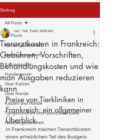
Beitrag
All Posts
Vet. Tek. Fatih ARIKAN
All Posts
Tierarztkosten in Frankreich:
Katzengesundheit
Gebühren, Vorschriften,
Hundegesundheit
Behandlungskosten und wie
Katzenrassen
Hunderassen
man Ausgaben reduzieren
Über Katzen
kann
Über Hunde
Preise von Tierkliniken in 
Katzen und Hunde
Frankreich: ein allgemeiner 
Tiergesundheit und Gesetzesaktualis
Überblick
Nutztiergesundheit
In Frankreich machen Tierarztkosten 
einen erheblichen Teil des Budgets 