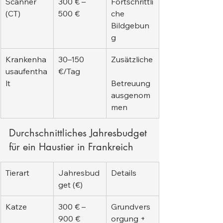
Scanner 
300 € – 
Fortschrittli
(CT)
500 €
che 
Bildgebun
g
Krankenha
30–150 
Zusätzliche
usaufentha
€/Tag
lt
Betreuung 
ausgenom
men
Durchschnittliches Jahresbudget 
für ein Haustier in Frankreich
Tierart
Jahresbud
Details
get (€)
Katze
300 € – 
Grundvers
900 €
orgung + 