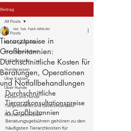
Beitrag
All Posts
Vet. Tek. Fatih ARIKAN
All Posts
Tierarztpreise in
Katzengesundheit
Großbritannien:
Hundegesundheit
Durchschnittliche Kosten für
Katzenrassen
Hunderassen
Beratungen, Operationen
Über Katzen
und Notfallbehandlungen
Über Hunde
Durchschnittliche 
Katzen und Hunde
Tierarztkonsultationspreise 
Tiergesundheit und Gesetzesaktualis
in Großbritannien
Nutztiergesundheit
Beratungsgebühren gehören zu den 
häufigsten Tierarztkosten für 