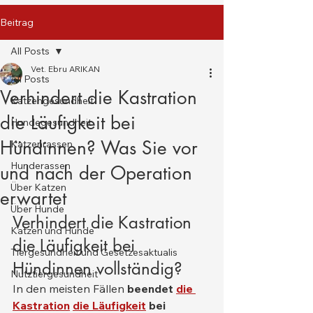
Beitrag
All Posts
Vet. Ebru ARIKAN
All Posts
Verhindert die Kastration
Katzengesundheit
die Läufigkeit bei
Hundegesundheit
Hündinnen? Was Sie vor
Katzenrassen
Hunderassen
und nach der Operation
Über Katzen
erwartet
Über Hunde
Verhindert die Kastration 
Katzen und Hunde
die Läufigkeit bei 
Tiergesundheit und Gesetzesaktualis
Hündinnen vollständig?
Nutztiergesundheit
In den meisten Fällen 
beendet
die 
Kastration
die Läufigkeit
bei 