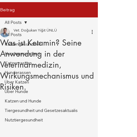
Beitrag
All Posts
Vet. Doğukan Yiğit ÜNLÜ
All Posts
Was ist Ketamin? Seine
Katzengesundheit
Anwendung in der
Hundegesundheit
Veterinärmedizin,
Katzenrassen
Hunderassen
Wirkungsmechanismus und
Über Katzen
Risiken.
Über Hunde
Katzen und Hunde
Tiergesundheit und Gesetzesaktualis
Nutztiergesundheit