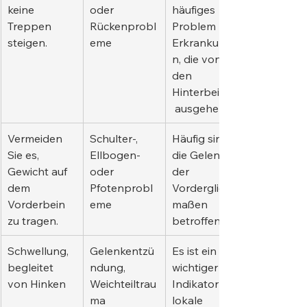
keine 
oder 
häufiges 
Treppen 
Rückenprobl
Problem bei 
steigen.
eme
Erkrankunge
n, die von 
den 
Hinterbeinen
 ausgehen.
Vermeiden 
Schulter-, 
Häufig sind 
Sie es, 
Ellbogen- 
die Gelenke 
Gewicht auf 
oder 
der 
dem 
Pfotenprobl
Vorderglied
Vorderbein 
eme
maßen 
zu tragen.
betroffen.
Schwellung, 
Gelenkentzü
Es ist ein 
begleitet 
ndung, 
wichtiger 
von Hinken
Weichteiltrau
Indikator für 
ma
lokale 