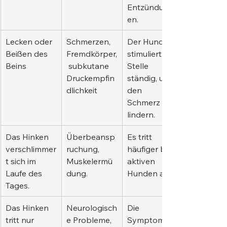
Entzündung
en.
Lecken oder 
Schmerzen, 
Der Hund 
Beißen des 
Fremdkörper,
stimuliert die 
Beins
 subkutane 
Stelle 
Druckempfin
ständig, um 
dlichkeit
den 
Schmerz zu 
lindern.
Das Hinken 
Überbeansp
Es tritt 
verschlimmer
ruchung, 
häufiger bei 
t sich im 
Muskelermü
aktiven 
Laufe des 
dung.
Hunden auf.
Tages.
Das Hinken 
Neurologisch
Die 
tritt nur 
e Probleme, 
Symptome 