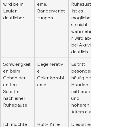
wird beim 
eme, 
Ruhezustand
Laufen 
Bänderverlet
 ist es 
deutlicher.
zungen
möglicherwei
se nicht 
wahrnehmba
r, wird aber 
bei Aktivität 
deutlich.
Schwierigkeit
Degenerativ
Es tritt 
en beim 
e 
besonders 
Gehen der 
Gelenkprobl
häufig bei 
ersten 
eme
Hunden 
Schritte 
mittleren 
nach einer 
und 
Ruhepause
höheren 
Alters auf.
Ich möchte 
Hüft-, Knie- 
Dies ist ein 