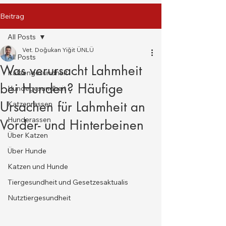
Beitrag
All Posts
Vet. Doğukan Yiğit ÜNLÜ
All Posts
Was verursacht Lahmheit
Katzengesundheit
bei Hunden? Häufige
Hundegesundheit
Ursachen für Lahmheit an
Katzenrassen
Hunderassen
Vorder- und Hinterbeinen
Über Katzen
Über Hunde
Katzen und Hunde
Tiergesundheit und Gesetzesaktualis
Nutztiergesundheit