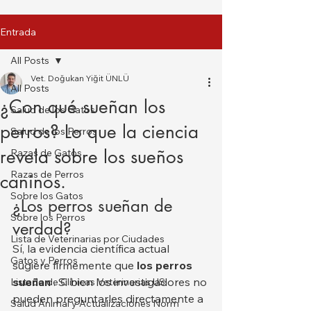
Entrada
All Posts
Vet. Doğukan Yiğit ÜNLÜ
All Posts
¿Con qué sueñan los
Salud de los Gatos
perros? Lo que la ciencia
Salud de los Perros
revela sobre los sueños
Razas de Gatos
Razas de Perros
caninos.
Sobre los Gatos
¿Los perros sueñan de 
Sobre los Perros
verdad?
Lista de Veterinarias por Ciudades
Sí, la evidencia científica actual 
Gatos y Perros
sugiere firmemente que 
los perros 
sueñan
 . Si bien los investigadores no 
Listado de Clínicas Veterinarias US
pueden preguntarles directamente a 
Salud Animal y Actualizaciones Norm