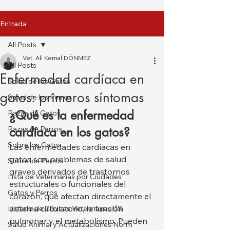
Entrada
All Posts
Vet. Ali Kemal DÖNMEZ
All Posts
Enfermedad cardíaca en
Salud de los Gatos
gatos: primeros síntomas
Salud de los Perros
¿Qué es la enfermedad 
Razas de Gatos
Razas de Perros
cardíaca en los gatos?
Sobre los Gatos
Las enfermedades cardíacas en 
gatos son problemas de salud 
Sobre los Perros
graves derivados de trastornos 
Lista de Veterinarias por Ciudades
estructurales o funcionales del 
Gatos y Perros
corazón, que afectan directamente el 
sistema circulatorio, la función 
Listado de Clínicas Veterinarias US
pulmonar y el metabolismo. Pueden 
Salud Animal y Actualizaciones Norm