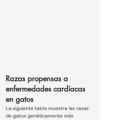
Razas propensas a 
enfermedades cardíacas 
en gatos
La siguiente tabla muestra las razas 
de gatos genéticamente más 
propensas o resistentes a las 
cardiopatías, según la literatura 
actual. Algunas de estas razas 