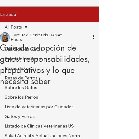
Entrada
All Posts
Vet. Tek. Deniz Utku TAMAY
All Posts
Guía de adopción de
Salud de los Gatos
gatos: responsabilidades,
Salud de los Perros
preparativos y lo que
Razas de Gatos
Razas de Perros
necesita saber
Sobre los Gatos
Sobre los Perros
Lista de Veterinarias por Ciudades
Gatos y Perros
Listado de Clínicas Veterinarias US
Salud Animal y Actualizaciones Norm