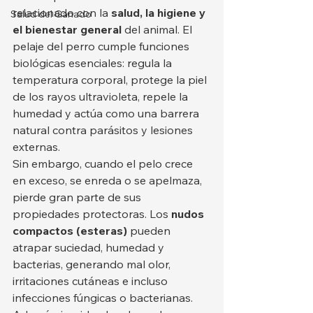
relacionado con la 
salud, la higiene y 
Salud del Ganado
el bienestar general
 del animal. El 
pelaje del perro cumple funciones 
biológicas esenciales: regula la 
temperatura corporal, protege la piel 
de los rayos ultravioleta, repele la 
humedad y actúa como una barrera 
natural contra parásitos y lesiones 
externas.
Sin embargo, cuando el pelo crece 
en exceso, se enreda o se apelmaza, 
pierde gran parte de sus 
propiedades protectoras. Los 
nudos 
compactos (esteras)
 pueden 
atrapar suciedad, humedad y 
bacterias, generando mal olor, 
irritaciones cutáneas e incluso 
infecciones fúngicas o bacterianas. 