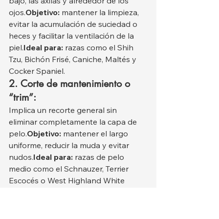
bajo, las axilas y alrededor de los 
ojos.
Objetivo:
 mantener la limpieza, 
evitar la acumulación de suciedad o 
heces y facilitar la ventilación de la 
piel.
Ideal para:
 razas como el Shih 
Tzu, Bichón Frisé, Caniche, Maltés y 
Cocker Spaniel.
2. Corte de mantenimiento o 
“trim”:
Implica un recorte general sin 
eliminar completamente la capa de 
pelo.
Objetivo:
 mantener el largo 
uniforme, reducir la muda y evitar 
nudos.
Ideal para:
 razas de pelo 
medio como el Schnauzer, Terrier 
Escocés o West Highland White 
Terrier.
3. Corte completo o “corte de 
verano”: