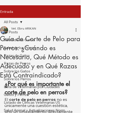
Entrada
All Posts
Vet. Ebru ARIKAN
All Posts
Guía de Corte de Pelo para
Salud de los Gatos
Perros: ¿Cuándo es
Salud de los Perros
Necesario, Qué Método es
Razas de Gatos
Razas de Perros
Adecuado y en Qué Razas
Sobre los Gatos
Está Contraindicado?
Sobre los Perros
¿Por qué es importante el 
Lista de Veterinarias por Ciudades
corte de pelo en perros?
Gatos y Perros
El 
corte de pelo en perros
 no es 
Listado de Clínicas Veterinarias US
únicamente una cuestión estética, 
Salud Animal y Actualizaciones Norm
sino un procedimiento directamente 