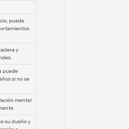
icio, puede 
portamientos 
cadera y 
ndes.
a puede 
ños si no se 
lación mental 
lmente.
de su dueño y 