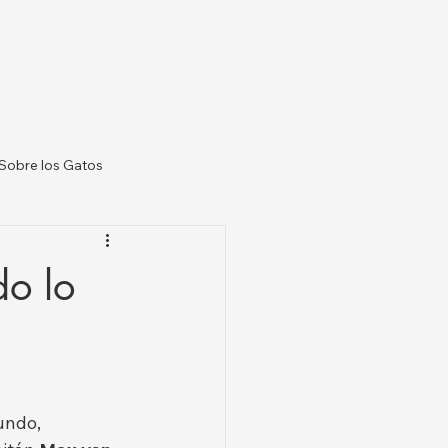
Sobre los Gatos
 Veterinarias US
do lo
undo, 