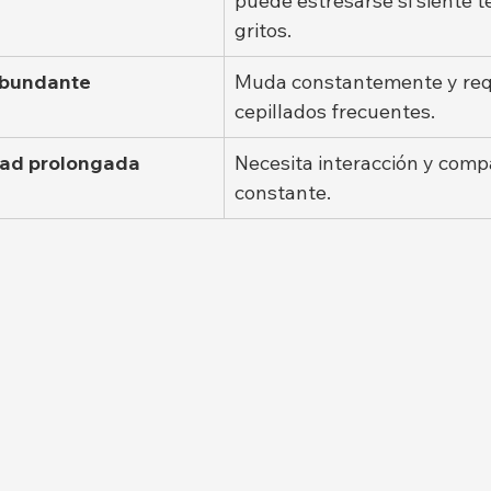
puede estresarse si siente t
gritos.
abundante
Muda constantemente y req
cepillados frecuentes.
edad prolongada
Necesita interacción y com
constante.