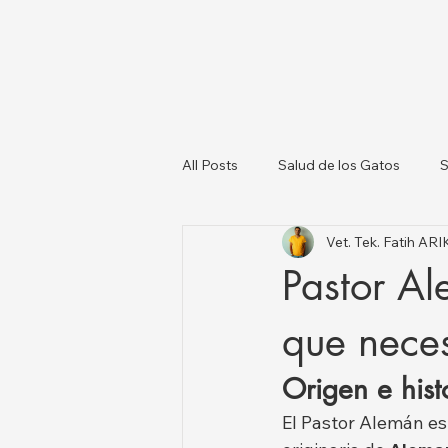
All Posts
Salud de los Gatos
S
Vet. Tek. Fatih AR
Sobre los Perros
Lista de Ve
Pastor Al
Salud Animal y Actualizaciones N
que neces
Origen e hist
El Pastor Alemán es