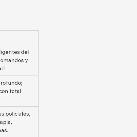
ligentes del 
comandos y 
ad.
profundo; 
con total 
policiales, 
apia, 
eas.