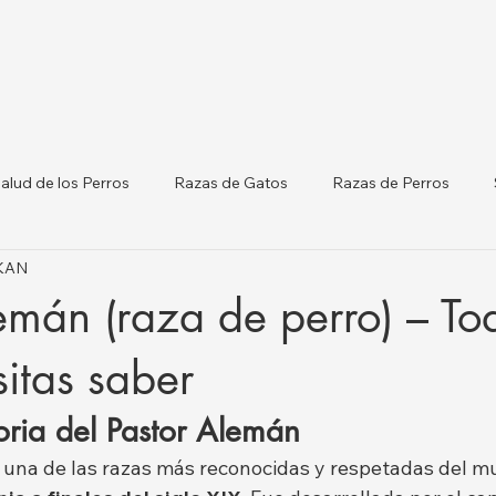
alud de los Perros
Razas de Gatos
Razas de Perros
IKAN
terinarias por Ciudades
Gatos y Perros
Listado de Clínicas
emán (raza de perro) – To
orm
Salud del Ganado
itas saber
oria del Pastor Alemán
 una de las razas más reconocidas y respetadas del m