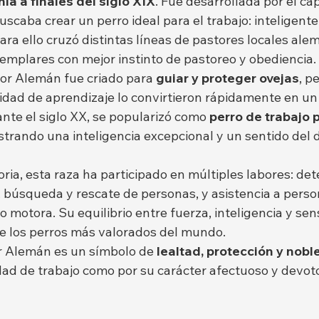
ia a finales del siglo XIX
. Fue desarrollada por el cap
uscaba crear un perro ideal para el trabajo: inteligente,
Para ello cruzó distintas líneas de pastores locales ale
jemplares con mejor instinto de pastoreo y obediencia.
tor Alemán fue criado para 
guiar y proteger ovejas
, p
cidad de aprendizaje lo convirtieron rápidamente en un
nte el siglo XX, se popularizó como 
perro de trabajo po
strando una inteligencia excepcional y un sentido del 
toria, esta raza ha participado en múltiples labores: det
, búsqueda y rescate de personas, y asistencia a perso
o motora. Su equilibrio entre fuerza, inteligencia y sens
e los perros más valorados del mundo.
or Alemán es un símbolo de 
lealtad, protección y nobl
dad de trabajo como por su carácter afectuoso y devoto