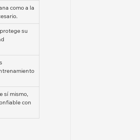
bana como a la 
cesario.
 protege su 
ad 
s 
entrenamiento 
e sí mismo, 
nfiable con 