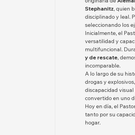
originaria de 
Aleman
Stephanitz
, quien b
disciplinado y leal. 
seleccionando los e
Inicialmente, el Pas
versatilidad y capa
multifuncional. Dura
y de rescate
, demo
incomparable.
A lo largo de su his
drogas y explosivos
discapacidad visual 
convertido en uno d
Hoy en día, el Past
tanto por su capaci
hogar.