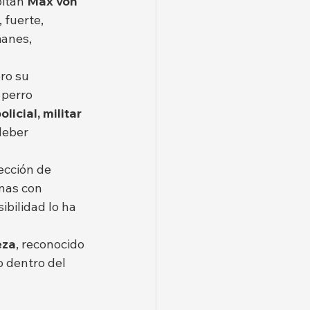
itán 
Max von 
 fuerte, 
manes, 
ero su 
 perro 
licial, militar 
deber 
ección de 
nas con 
ibilidad lo ha 
eza
, reconocido 
 dentro del 