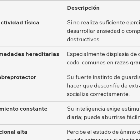
Descripción
tividad física
Si no realiza suficiente ejerc
desarrollar ansiedad o com
destructivos.
medades hereditarias
Especialmente displasia de 
codo, comunes en razas gra
obreprotector
Su fuerte instinto de guardi
hacer que desconfíe de extra
socializa correctamente.
miento constante
Su inteligencia exige estimu
diaria; puede aburrirse fáci
ional alta
Percibe el estado de ánimo 