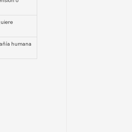
ensión o 
uiere 
pañía humana 