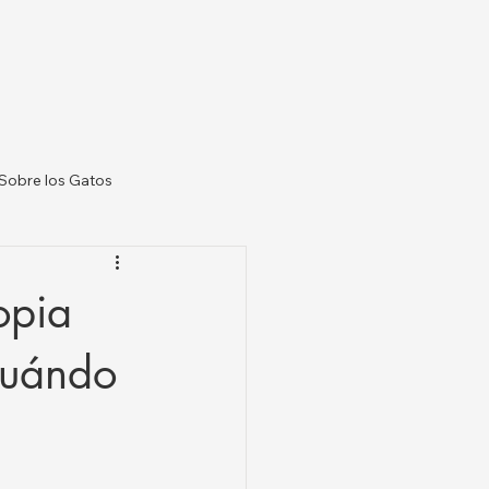
Sobre los Gatos
 Veterinarias US
opia
cuándo