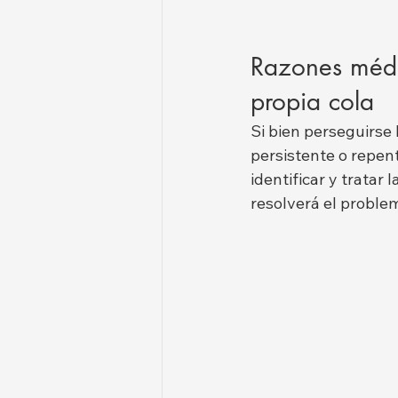
Razones médic
propia cola
Si bien perseguirse
persistente o repen
identificar y trata
resolverá el proble