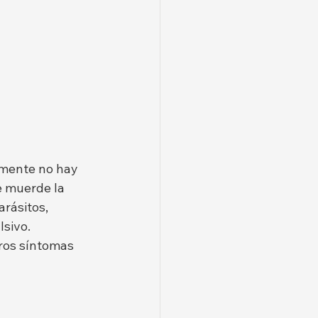
lmente no hay 
e muerde la 
rásitos, 
sivo. 
ros síntomas 