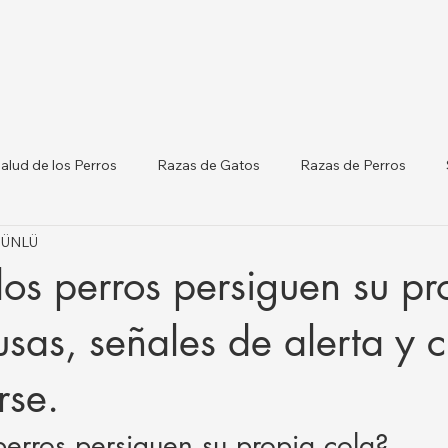
alud de los Perros
Razas de Gatos
Razas de Perros
t ÜNLÜ
terinarias por Ciudades
Gatos y Perros
Listado de Clínicas
los perros persiguen su pr
orm
Salud del Ganado
sas, señales de alerta y 
rse.
perros persiguen su propia cola?