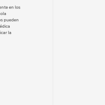
ente en los 
ola 
os pueden 
édica 
car la 