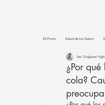
All Posts
Salud de los Gatos
S
Vet. Doğukan Yiği
Sobre los Perros
Lista de Ve
¿Por qué 
Salud Animal y Actualizaciones N
cola? Cau
preocupa
¿Por qué los 