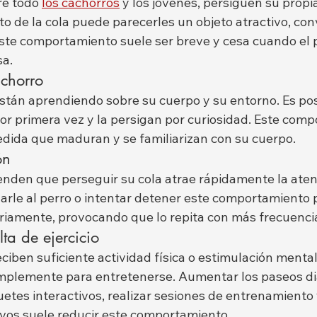
e todo 
los cachorros
 y los jóvenes, persiguen su propi
o de la cola puede parecerles un objeto atractivo, con
Este comportamiento suele ser breve y cesa cuando el p
sa.
chorro
stán aprendiendo sobre su cuerpo y su entorno. Es pos
or primera vez y la persigan por curiosidad. Este com
edida que maduran y se familiarizan con su cuerpo.
ón
nden que perseguir su cola atrae rápidamente la aten
larle al perro o intentar detener este comportamiento
ariamente, provocando que lo repita con más frecuenci
lta de ejercicio
ciben suficiente actividad física o estimulación menta
implemente para entretenerse. Aumentar los paseos dia
etes interactivos, realizar sesiones de entrenamiento 
vos suele reducir este comportamiento.