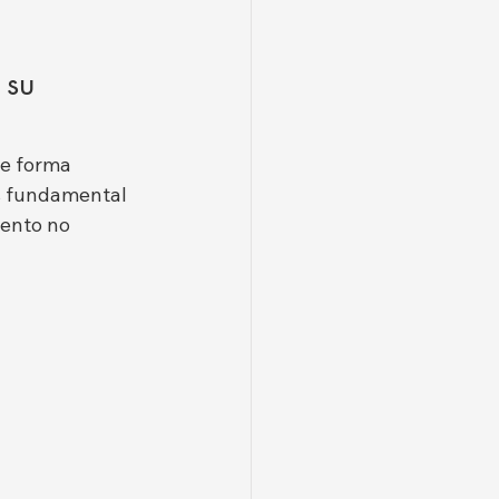
 su 
de forma 
s fundamental 
iento no 